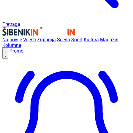
Pretraga
Najnovije
Vijesti
Županija
Scena
Sport
Kultura
Magazin
Kolumne
Promo