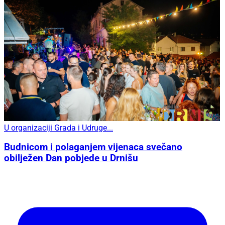
U organizaciji Grada i Udruge...
Budnicom i polaganjem vijenaca svečano
obilježen Dan pobjede u Drnišu