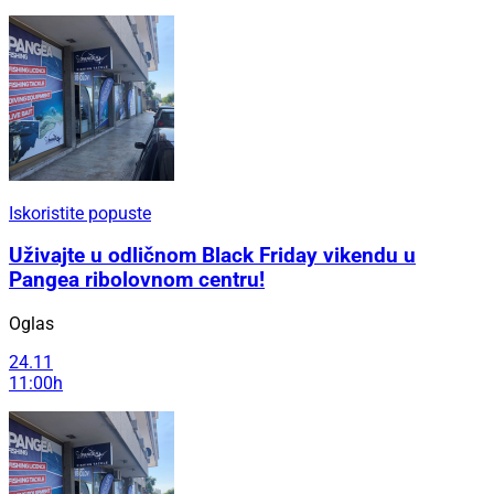
Iskoristite popuste
Uživajte u odličnom Black Friday vikendu u
Pangea ribolovnom centru!
Oglas
24.11
11:00h