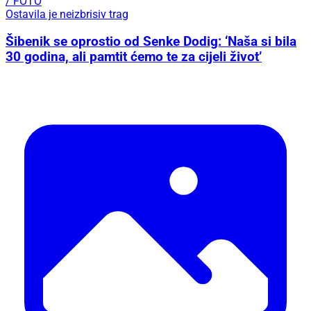
/ FOTO
Ostavila je neizbrisiv trag
Šibenik se oprostio od Senke Dodig: ‘Naša si bila
30 godina, ali pamtit ćemo te za cijeli život’