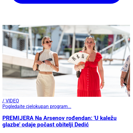
/ VIDEO
Pogledajte cjelokupan program...
PREMIJERA Na Arsenov rođendan: 'U kaležu
glazbe' odaje počast obitelji Dedić