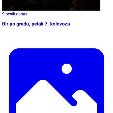
Šibenik danas
Đir po gradu, petak 7. kolovoza