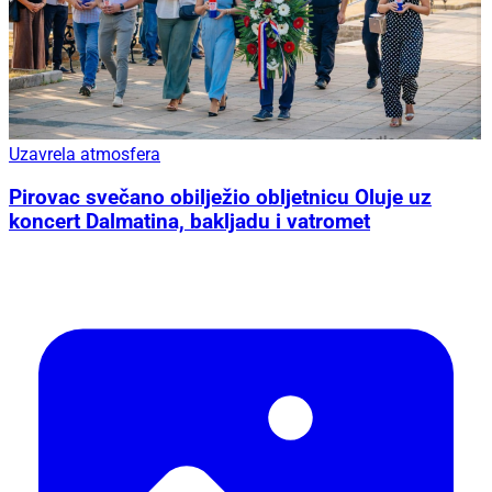
Uzavrela atmosfera
Pirovac svečano obilježio obljetnicu Oluje uz
koncert Dalmatina, bakljadu i vatromet