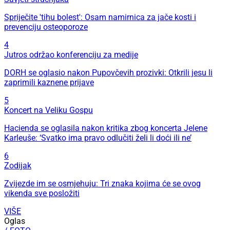
Spriječite 'tihu bolest': Osam namirnica za jače kosti i
prevenciju osteoporoze
4
Jutros održao konferenciju za medije
DORH se oglasio nakon Pupovčevih prozivki: Otkrili jesu li
zaprimili kaznene prijave
5
Koncert na Veliku Gospu
Hacienda se oglasila nakon kritika zbog koncerta Jelene
Karleuše: ‘Svatko ima pravo odlučiti želi li doći ili ne’
6
Zodijak
Zvijezde im se osmjehuju: Tri znaka kojima će se ovog
vikenda sve posložiti
VIŠE
Oglas