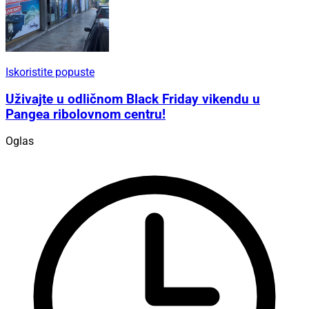
Iskoristite popuste
Uživajte u odličnom Black Friday vikendu u
Pangea ribolovnom centru!
Oglas