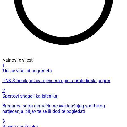
Najnovije vijesti
1
'Uči se više od nogometa'
GNK Šibenik poziva djecu na upis u omladinski pogon
2
Sportovi snage i kalistenika
Brodarica sutra domaćin nesvakidašnjeg sportskog
natjecanja, prijavite se ili dođite pogledati
3
Savjeti stručnjaka