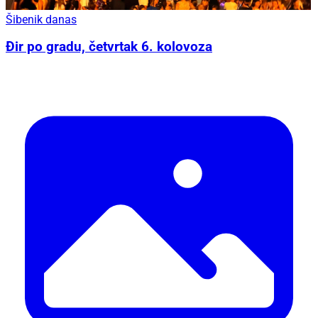
Šibenik danas
Đir po gradu, četvrtak 6. kolovoza