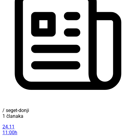
/ seget-donji
1 članaka
24.11
11:00h