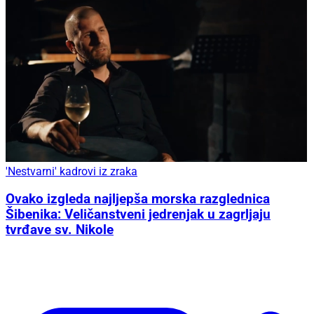
'Nestvarni' kadrovi iz zraka
Ovako izgleda najljepša morska razglednica
Šibenika: Veličanstveni jedrenjak u zagrljaju
tvrđave sv. Nikole