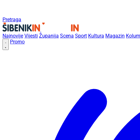
Pretraga
Najnovije
Vijesti
Županija
Scena
Sport
Kultura
Magazin
Kolum
Promo