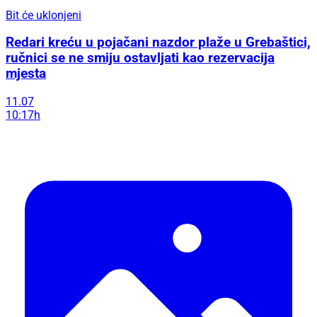
Bit će uklonjeni
Redari kreću u pojačani nazdor plaže u Grebaštici,
ručnici se ne smiju ostavljati kao rezervacija
mjesta
11.07
10:17h