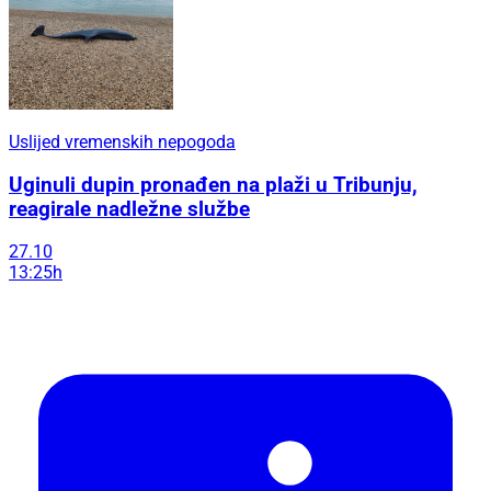
Uslijed vremenskih nepogoda
Uginuli dupin pronađen na plaži u Tribunju,
reagirale nadležne službe
27.10
13:25h