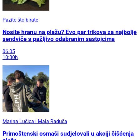
Pazite što birate
Nosite hranu na plažu? Evo par trikova za najbolje
sendviče s pažljivo odabranim sastojcima
06.05
10:30h
Marina Lučica i Mala Raduča
Primoštenski osmaši sudjelovali u akciji čišćenja