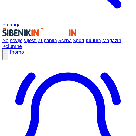
Pretraga
Najnovije
Vijesti
Županija
Scena
Sport
Kultura
Magazin
Kolumne
Promo