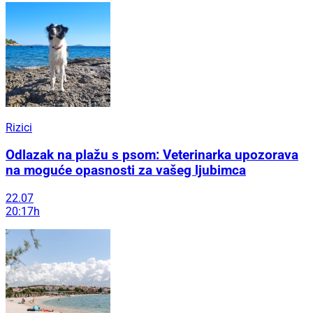
Rizici
Odlazak na plažu s psom: Veterinarka upozorava
na moguće opasnosti za vašeg ljubimca
22.07
20:17h