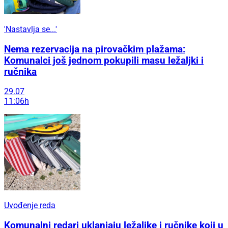
'Nastavlja se...'
Nema rezervacija na pirovačkim plažama:
Komunalci još jednom pokupili masu ležaljki i
ručnika
29.07
11:06h
Uvođenje reda
Komunalni redari uklanjaju ležaljke i ručnike koji u