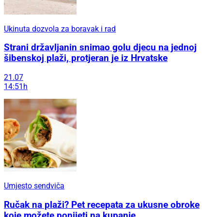
Ukinuta dozvola za boravak i rad
Strani državljanin snimao golu djecu na jednoj
šibenskoj plaži, protjeran je iz Hrvatske
21.07
14:51h
Umjesto sendviča
Ručak na plaži? Pet recepata za ukusne obroke
koje možete ponijeti na kupanje