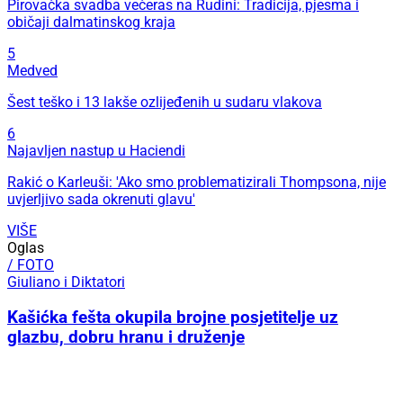
Pirovačka svadba večeras na Rudini: Tradicija, pjesma i
običaji dalmatinskog kraja
5
Medved
Šest teško i 13 lakše ozlijeđenih u sudaru vlakova
6
Najavljen nastup u Haciendi
Rakić o Karleuši: 'Ako smo problematizirali Thompsona, nije
uvjerljivo sada okrenuti glavu'
VIŠE
Oglas
/ FOTO
Giuliano i Diktatori
Kašićka fešta okupila brojne posjetitelje uz
glazbu, dobru hranu i druženje