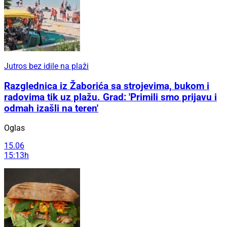
Jutros bez idile na plaži
Razglednica iz Žaborića sa strojevima, bukom i
radovima tik uz plažu. Grad: 'Primili smo prijavu i
odmah izašli na teren'
Oglas
15.06
15:13h