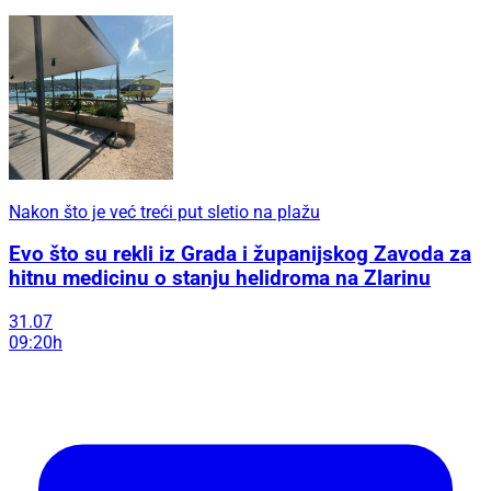
Nakon što je već treći put sletio na plažu
Evo što su rekli iz Grada i županijskog Zavoda za
hitnu medicinu o stanju helidroma na Zlarinu
31.07
09:20h