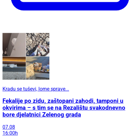
Kradu se tuševi, lome sprave...
Fekalije po zidu, zaštopani zahodi, tamponi u
okvirima – s tim se na Rezalištu svakodnevno
bore djelatnici Zelenog grada
07.08
16:00h