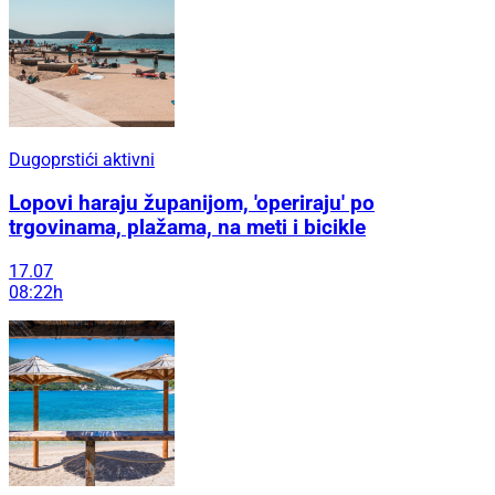
Dugoprstići aktivni
Lopovi haraju županijom, 'operiraju' po
trgovinama, plažama, na meti i bicikle
17.07
08:22h