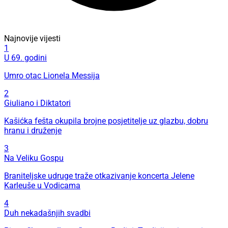
Najnovije vijesti
1
U 69. godini
Umro otac Lionela Messija
2
Giuliano i Diktatori
Kašićka fešta okupila brojne posjetitelje uz glazbu, dobru
hranu i druženje
3
Na Veliku Gospu
Braniteljske udruge traže otkazivanje koncerta Jelene
Karleuše u Vodicama
4
Duh nekadašnjih svadbi