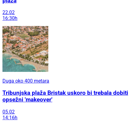
plaža
22.02
16:30h
Duga oko 400 metara
Tribunjska plaža Bristak uskoro bi trebala dobiti
opsežni 'makeover'
05.02
14:16h