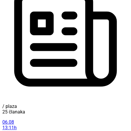
/ plaza
25 članaka
06.08
13:11h