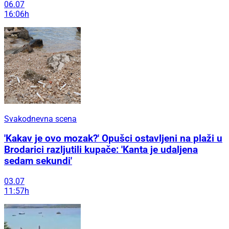
06.07
16:06h
Svakodnevna scena
'Kakav je ovo mozak?' Opušci ostavljeni na plaži u
Brodarici razljutili kupače: 'Kanta je udaljena
sedam sekundi'
03.07
11:57h