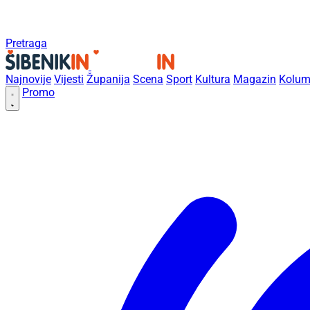
Pretraga
Najnovije
Vijesti
Županija
Scena
Sport
Kultura
Magazin
Kolum
Promo