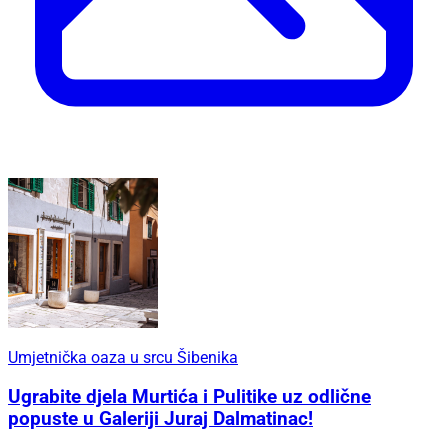
Umjetnička oaza u srcu Šibenika
Ugrabite djela Murtića i Pulitike uz odlične
popuste u Galeriji Juraj Dalmatinac!