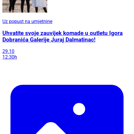
Uz popust na umjetnine
Uhvatite svoje zauvijek komade u outletu Igora
Dobranića Galerije Juraj Dalmatinac!
29.10
12:30h