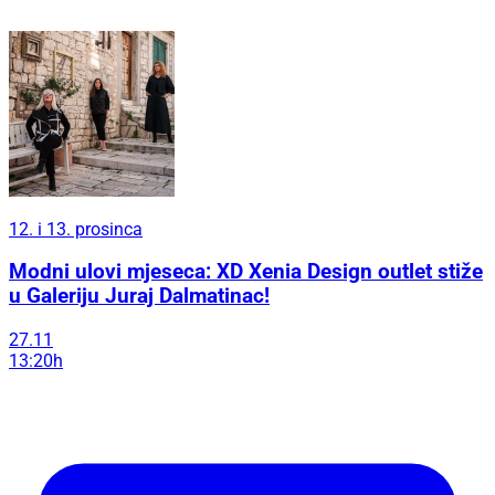
12. i 13. prosinca
Modni ulovi mjeseca: XD Xenia Design outlet stiže
u Galeriju Juraj Dalmatinac!
27.11
13:20h