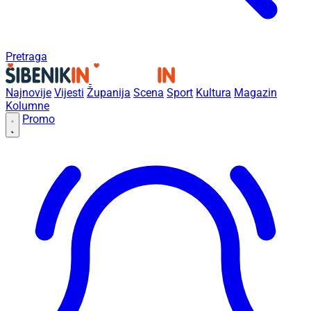
Pretraga
Najnovije
Vijesti
Županija
Scena
Sport
Kultura
Magazin
Kolumne
Promo