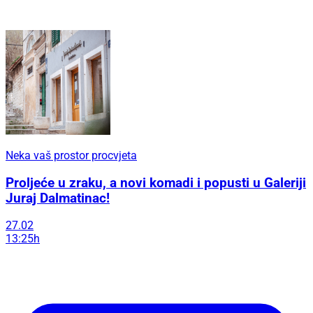
Neka vaš prostor procvjeta
Proljeće u zraku, a novi komadi i popusti u Galeriji
Juraj Dalmatinac!
27.02
13:25h