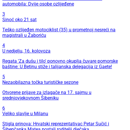
automobila: Dvije osobe ozlijeđene
3
Sinoć oko 21 sat
Teško ozlijeđen motociklist (35) u prometnoj nesreći na
magistrali u Žaboriću
4
U nedjelju, 16. kolovoza
Regata 'Za dušu i tilo' ponovno okuplja čuvare pomorske
baštine: U Betinu stiže i talijanska delegacija iz Gaete!
5
Nezaobilazna točka turističke sezone
Otvorene prijave za izlagače na 17. sajmu u
srednjovjekovnom Šibeniku
6
Veliko slavlje u Milanu
Stigla prinova: Hrvatski reprezentativac Petar Sučić i
Šibenčanka Matea postali roditelji dječaka