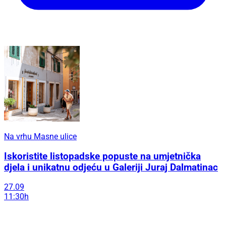
Na vrhu Masne ulice
Iskoristite listopadske popuste na umjetnička
djela i unikatnu odjeću u Galeriji Juraj Dalmatinac
27.09
11:30h