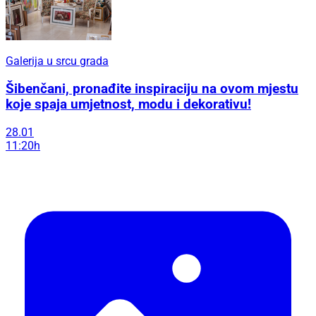
Galerija u srcu grada
Šibenčani, pronađite inspiraciju na ovom mjestu
koje spaja umjetnost, modu i dekorativu!
28.01
11:20h