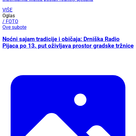
VIŠE
Oglas
/ FOTO
Ove subote
Noćni sajam tradicije i običaja: Drniška Radio
Pijaca po 13. put oživljava prostor gradske tržnice