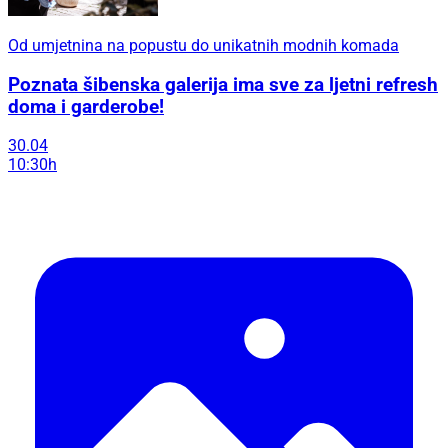
Od umjetnina na popustu do unikatnih modnih komada
Poznata šibenska galerija ima sve za ljetni refresh
doma i garderobe!
30.04
10:30h