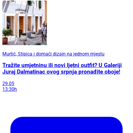
Murtić, Stipica i domaći dizajn na jednom mjestu
Tražite umjetninu ili novi ljetni outfit? U Galeriji
Juraj Dalmatinac ovog srpnja pronađite oboje!
29.05
13:30h