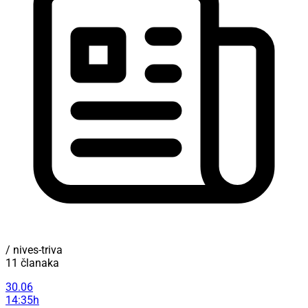
/ nives-triva
11 članaka
30.06
14:35h