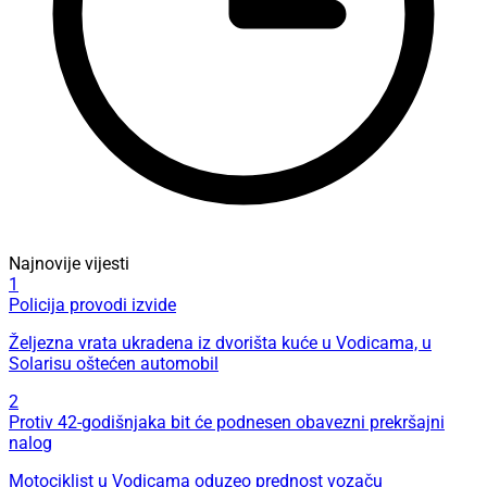
Najnovije vijesti
1
Policija provodi izvide
Željezna vrata ukradena iz dvorišta kuće u Vodicama, u
Solarisu oštećen automobil
2
Protiv 42-godišnjaka bit će podnesen obavezni prekršajni
nalog
Motociklist u Vodicama oduzeo prednost vozaču