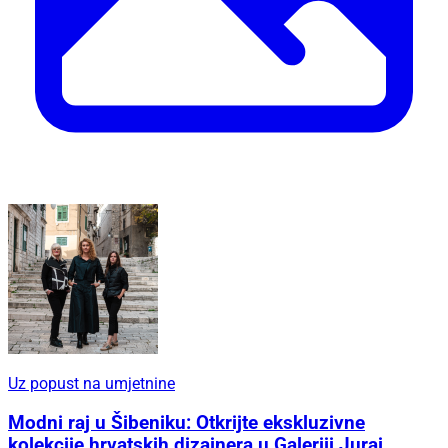
Uz popust na umjetnine
Modni raj u Šibeniku: Otkrijte ekskluzivne
kolekcije hrvatskih dizajnera u Galeriji Juraj