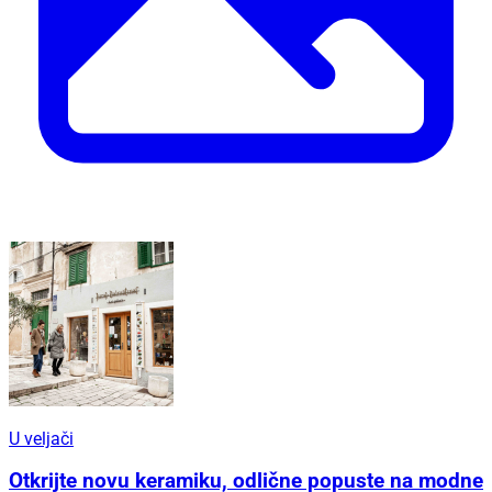
U veljači
Otkrijte novu keramiku, odlične popuste na modne