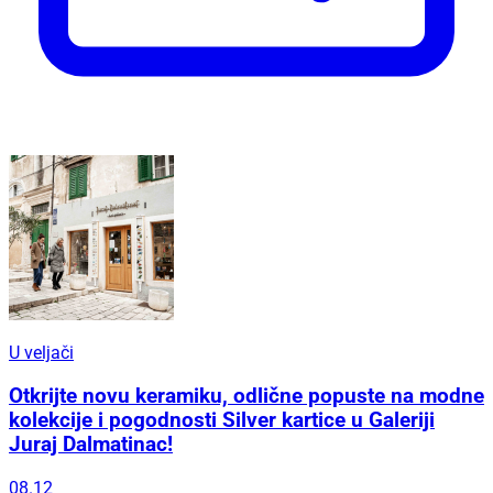
U veljači
Otkrijte novu keramiku, odlične popuste na modne
kolekcije i pogodnosti Silver kartice u Galeriji
Juraj Dalmatinac!
08.12