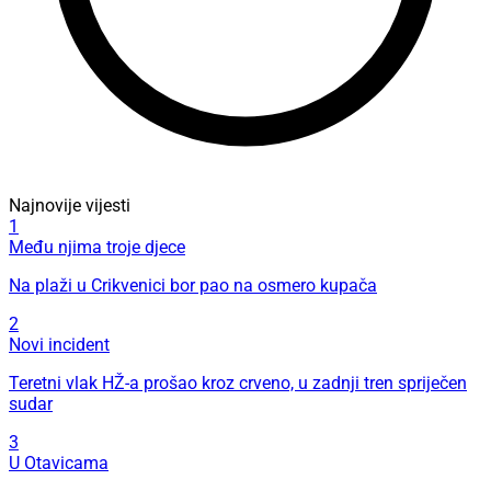
Najnovije vijesti
1
Među njima troje djece
Na plaži u Crikvenici bor pao na osmero kupača
2
Novi incident
Teretni vlak HŽ-a prošao kroz crveno, u zadnji tren spriječen
sudar
3
U Otavicama