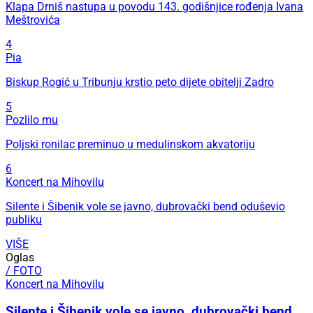
Klapa Drniš nastupa u povodu 143. godišnjice rođenja Ivana
Meštrovića
4
Pia
Biskup Rogić u Tribunju krstio peto dijete obitelji Zadro
5
Pozlilo mu
Poljski ronilac preminuo u medulinskom akvatoriju
6
Koncert na Mihovilu
Silente i Šibenik vole se javno, dubrovački bend oduševio
publiku
VIŠE
Oglas
/ FOTO
Koncert na Mihovilu
Silente i Šibenik vole se javno, dubrovački bend