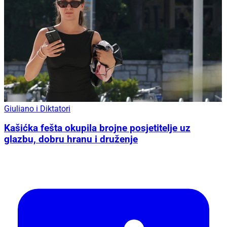
Giuliano i Diktatori
Kašićka fešta okupila brojne posjetitelje uz
glazbu, dobru hranu i druženje