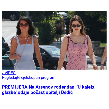
/ VIDEO
Pogledajte cjelokupan program...
PREMIJERA Na Arsenov rođendan: 'U kaležu
glazbe' odaje počast obitelji Dedić