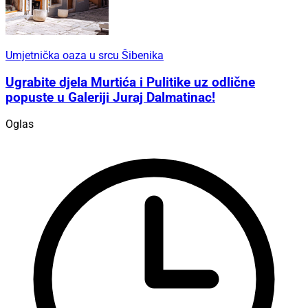
Umjetnička oaza u srcu Šibenika
Ugrabite djela Murtića i Pulitike uz odlične
popuste u Galeriji Juraj Dalmatinac!
Oglas