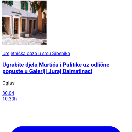
Umjetnička oaza u srcu Šibenika
Ugrabite djela Murtića i Pulitike uz odlične
popuste u Galeriji Juraj Dalmatinac!
Oglas
30.04
10:30h