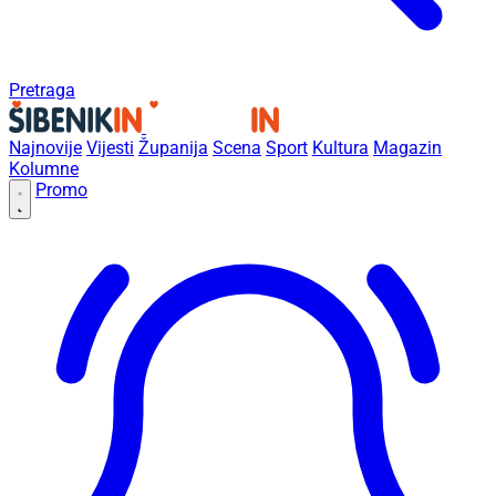
Pretraga
Najnovije
Vijesti
Županija
Scena
Sport
Kultura
Magazin
Kolumne
Promo