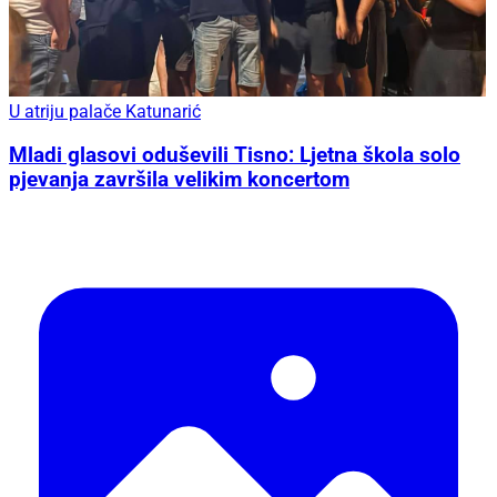
U atriju palače Katunarić
Mladi glasovi oduševili Tisno: Ljetna škola solo
pjevanja završila velikim koncertom