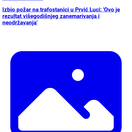
Izbio požar na trafostanici u Prvić Luci: 'Ovo je
rezultat višegodišnjeg zanemarivanja i
neodržavanja'