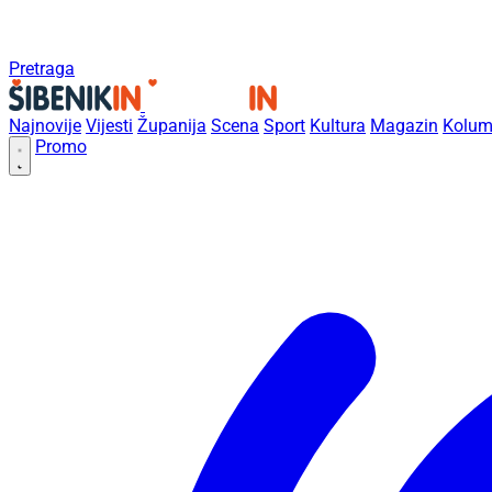
Pretraga
Najnovije
Vijesti
Županija
Scena
Sport
Kultura
Magazin
Kolum
Promo