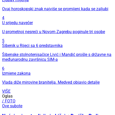
Ovaj horoskopski znak najviše se promijeni kada se zaljubi
4
U srijedu navečer
U prometnoj nesreći u Novom Zagrebu poginule tri osobe
5
Šibenik u Rijeci sa 6 predstavnika
Šibenske stolnotenisačice Livić i Mandić prošle s državne na
međunarodnu završnicu SIM-a
6
Izmjene zakona
Vlada diže mirovine branitelja. Medved objavio detalje
VIŠE
Oglas
/ FOTO
Ove subote