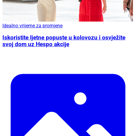
Idealno vrijeme za promjene
Iskoristite ljetne popuste u kolovozu i osvježite
svoj dom uz Hespo akcije