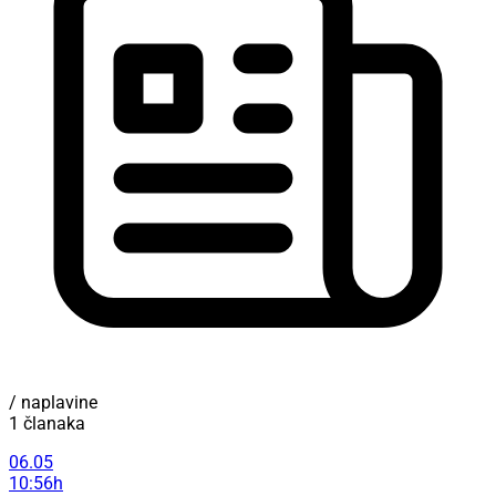
/ naplavine
1 članaka
06.05
10:56h