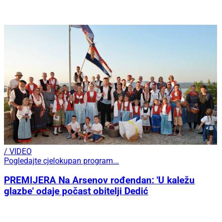
/ VIDEO
Pogledajte cjelokupan program...
PREMIJERA Na Arsenov rođendan: 'U kaležu
glazbe' odaje počast obitelji Dedić