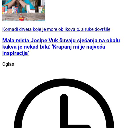
Komadi drveta koje je more oblikovalo, a ruke dovršile
Mala mista Josipe Vuk čuvaju sjećanja na obalu
kakva je nekad bila: ‘Krapanj mi je najveća
inspiracija’
Oglas