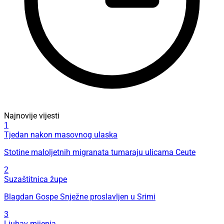
Najnovije vijesti
1
Tjedan nakon masovnog ulaska
Stotine maloljetnih migranata tumaraju ulicama Ceute
2
Suzaštitnica župe
Blagdan Gospe Snježne proslavljen u Srimi
3
Ljubav mijenja