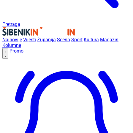
Pretraga
Najnovije
Vijesti
Županija
Scena
Sport
Kultura
Magazin
Kolumne
Promo