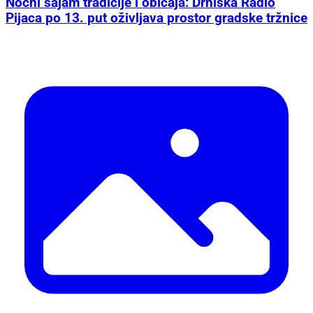
Noćni sajam tradicije i običaja: Drniška Radio
Pijaca po 13. put oživljava prostor gradske tržnice