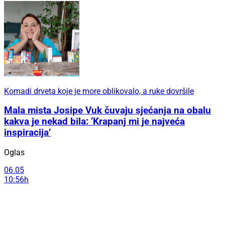
Komadi drveta koje je more oblikovalo, a ruke dovršile
Mala mista Josipe Vuk čuvaju sjećanja na obalu
kakva je nekad bila: ‘Krapanj mi je najveća
inspiracija’
Oglas
06.05
10:56h