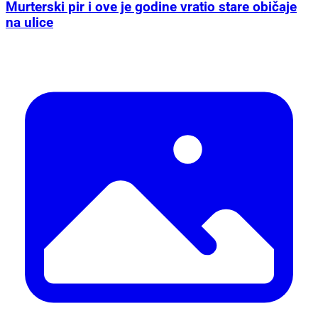
Murterski pir i ove je godine vratio stare običaje
na ulice