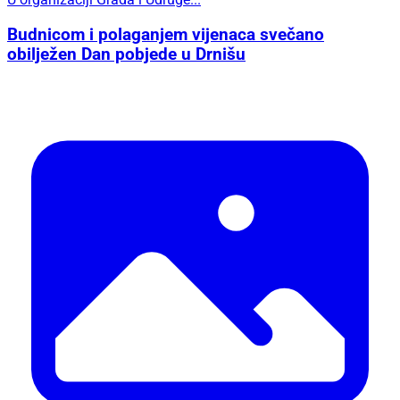
Budnicom i polaganjem vijenaca svečano
obilježen Dan pobjede u Drnišu