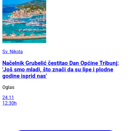
Sv. Nikola
Načelnik Grubelić čestitao Dan Općine Tribunj:
'Još smo mladi, što znači da su lipe i plodne
godine isprid nas'
Oglas
24.11
12:30h