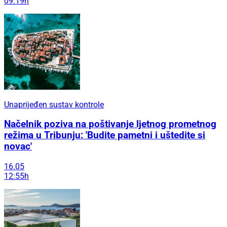
09:19h
Unaprijeđen sustav kontrole
Načelnik poziva na poštivanje ljetnog prometnog
režima u Tribunju: 'Budite pametni i uštedite si
novac'
16.05
12:55h