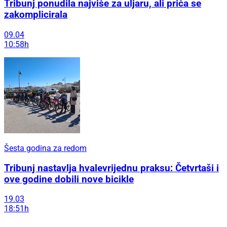
Tribunj ponudila najviše za uljaru, ali priča se
zakomplicirala
09.04
10:58h
Šesta godina za redom
Tribunj nastavlja hvalevrijednu praksu: Četvrtaši i
ove godine dobili nove bicikle
19.03
18:51h