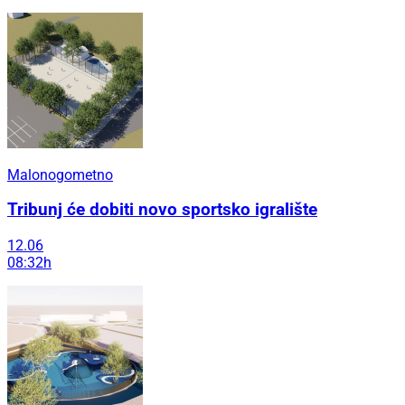
Malonogometno
Tribunj će dobiti novo sportsko igralište
12.06
08:32h