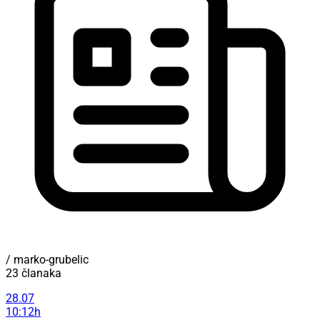
/ marko-grubelic
23 članaka
28.07
10:12h