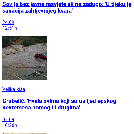
Sovlja bez javne rasvjete ali ne zadugo: 'U tijeku je
sanacija zahtjevnijeg kvara'
24.09
12:51h
Velika kiša
Grubelić: 'Hvala svima koji su uslijed epskog
nevremena pomogli i drugima'
02.09
10:26h