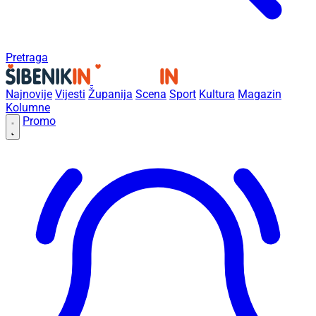
Pretraga
Najnovije
Vijesti
Županija
Scena
Sport
Kultura
Magazin
Kolumne
Promo