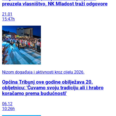
preuzela vlasništvo, NK Mladost traži odgovore
21.01
15:47h
Nizom događaja i aktivnosti kroz cijelu 2026.
Općina Tribunj ove godine obilježava 20.
obljetnicu: 'Čuvamo svoju tradiciju ali i hrabro
koračamo prema budućnosti'
06.12
10:26h