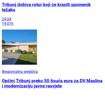
Tribunj dobiva rotor koji će krasiti spomenik
težaku
24.04
14:01h
Bespovratna sredstva
Općini Tribunj preko 50 tisuća eura za DV Maslina
i modernizaciju javne rasvjete