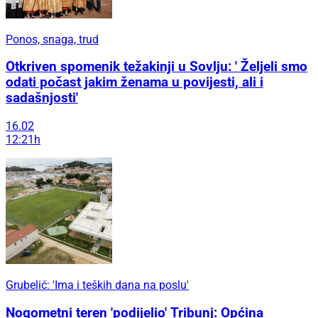
Ponos, snaga, trud
Otkriven spomenik težakinji u Sovlju: ' Željeli smo
odati počast jakim ženama u povijesti, ali i
sadašnjosti'
16.02
12:21h
Grubelić: 'Ima i teških dana na poslu'
Nogometni teren 'podijelio' Tribunj: Općina