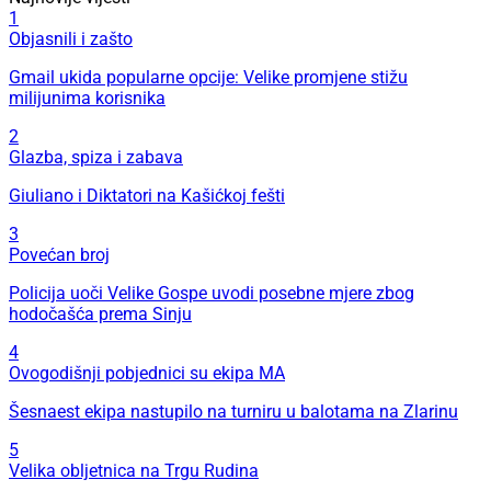
1
Objasnili i zašto
Gmail ukida popularne opcije: Velike promjene stižu
milijunima korisnika
2
Glazba, spiza i zabava
Giuliano i Diktatori na Kašićkoj fešti
3
Povećan broj
Policija uoči Velike Gospe uvodi posebne mjere zbog
hodočašća prema Sinju
4
Ovogodišnji pobjednici su ekipa MA
Šesnaest ekipa nastupilo na turniru u balotama na Zlarinu
5
Velika obljetnica na Trgu Rudina