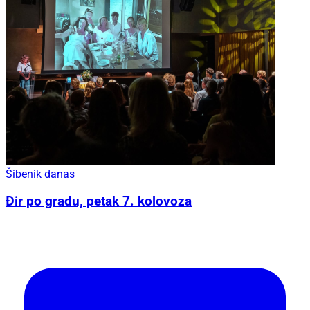
Šibenik danas
Đir po gradu, petak 7. kolovoza