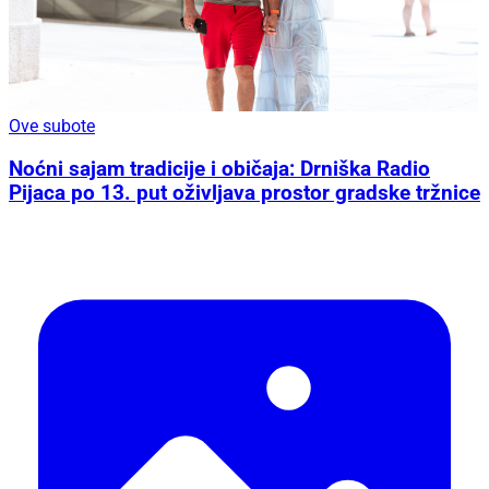
Ove subote
Noćni sajam tradicije i običaja: Drniška Radio
Pijaca po 13. put oživljava prostor gradske tržnice