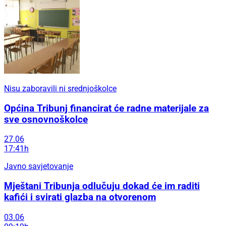
Nisu zaboravili ni srednjoškolce
Općina Tribunj financirat će radne materijale za
sve osnovnoškolce
27.06
17:41h
Javno savjetovanje
Mještani Tribunja odlučuju dokad će im raditi
kafići i svirati glazba na otvorenom
03.06