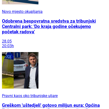
Novo mjesto okupljanja
Odobrena bespovratna sredstva za tribunjski
Centralni park: 'Do kraja godine očekujemo
početak radova'
28.05
20:03h
Pravni kaos oko tribunjske uljare
Greškom 'uštedjeli' gotovo milijun eura: Općina