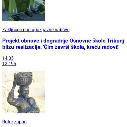
Zaključen postupak javne nabave
Projekt obnove i dogradnje Osnovne škole Tribunj
blizu realizacije: 'Čim završi škola, kreću radovi!'
14.05
12:19h
Rotor zapad