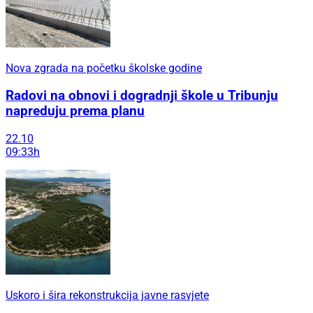
Nova zgrada na početku školske godine
Radovi na obnovi i dogradnji škole u Tribunju
napreduju prema planu
22.10
09:33h
Uskoro i šira rekonstrukcija javne rasvjete