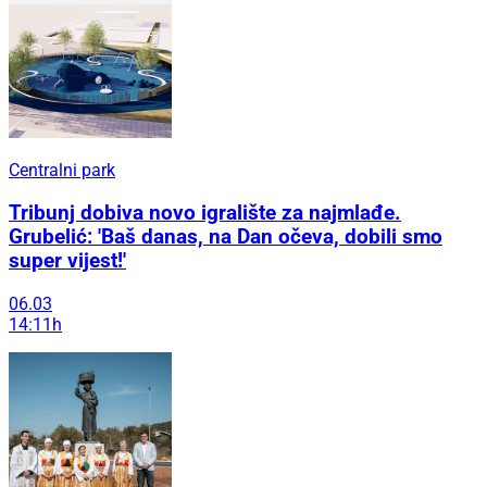
Centralni park
Tribunj dobiva novo igralište za najmlađe.
Grubelić: 'Baš danas, na Dan očeva, dobili smo
super vijest!'
06.03
14:11h