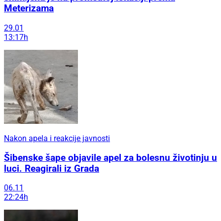
Meterizama
29.01
13:17h
Nakon apela i reakcije javnosti
Šibenske šape objavile apel za bolesnu životinju u
luci. Reagirali iz Grada
06.11
22:24h