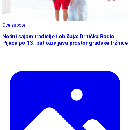
Ove subote
Noćni sajam tradicije i običaja: Drniška Radio
Pijaca po 13. put oživljava prostor gradske tržnice