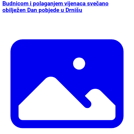
Budnicom i polaganjem vijenaca svečano
obilježen Dan pobjede u Drnišu