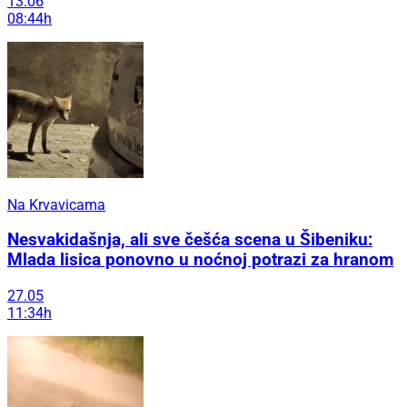
13.06
08:44h
Na Krvavicama
Nesvakidašnja, ali sve češća scena u Šibeniku:
Mlada lisica ponovno u noćnoj potrazi za hranom
27.05
11:34h