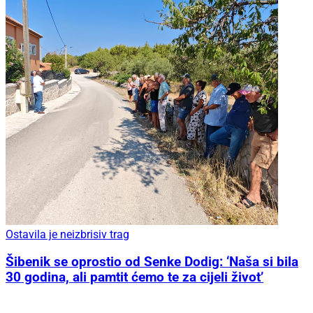
Ostavila je neizbrisiv trag
Šibenik se oprostio od Senke Dodig: ‘Naša si bila
30 godina, ali pamtit ćemo te za cijeli život’