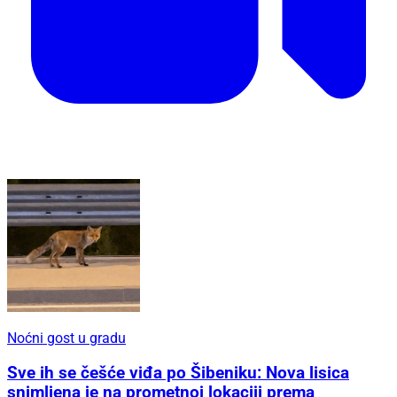
Noćni gost u gradu
Sve ih se češće viđa po Šibeniku: Nova lisica
snimljena je na prometnoj lokaciji prema