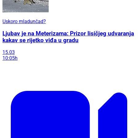
Uskoro mladunčad?
Ljubav je na Meterizama: Prizor lisičjeg udvaranja
kakav se rijetko viđa u gradu
15.03
10:05h