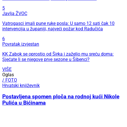
5
Javlja ŽVOC
Vatrogasci imali pune ruke posla: U samo 12 sati čak 10
intervencija u županiji, najveći požar kod Radučića
6
Povratak izvjestan
KK Zabok se oprostio od Širka i zaželio mu sreću doma:
Sjećate li se njegove prve sezone u Šibenci?
VIŠE
Oglas
/ FOTO
Hrvatski književnik
Postavljena spomen ploča na rodnoj kući Nikole
Pulića u Bićinama