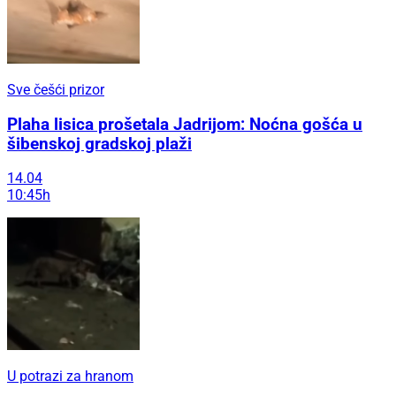
Sve češći prizor
Plaha lisica prošetala Jadrijom: Noćna gošća u
šibenskoj gradskoj plaži
14.04
10:45h
U potrazi za hranom