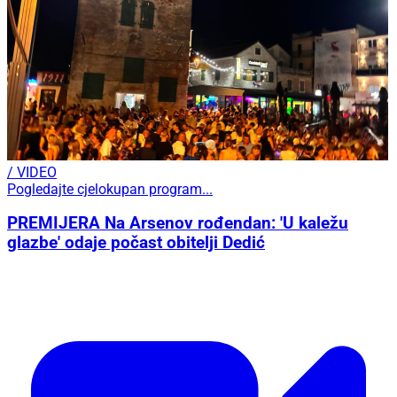
/ VIDEO
Pogledajte cjelokupan program...
PREMIJERA Na Arsenov rođendan: 'U kaležu
glazbe' odaje počast obitelji Dedić