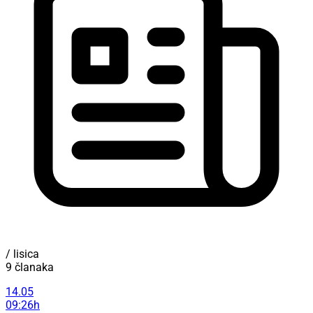
/ lisica
9 članaka
14.05
09:26h