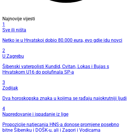
Najnovije vijesti
1
Sve ili ništa
Netko je u Hrvatskoj dobio 80.000 eura, evo gdje idu novci
2
U Zagrebu
Šibenski vaterpolisti Kundid, Cvitan, Lokas i Bujas s
Hrvatskom U16 do polufinala SP-a
3
Zodijak
Dva horoskopska znaka u kojima se rađaju najokrutniji ljudi
4
Napredovanje i ispadanje iz lige
Propozicije natjecanja HNS-a donose promjene posebno
bitne Šibeniku i DOŠK-u, ali i Zagori i Vodicama