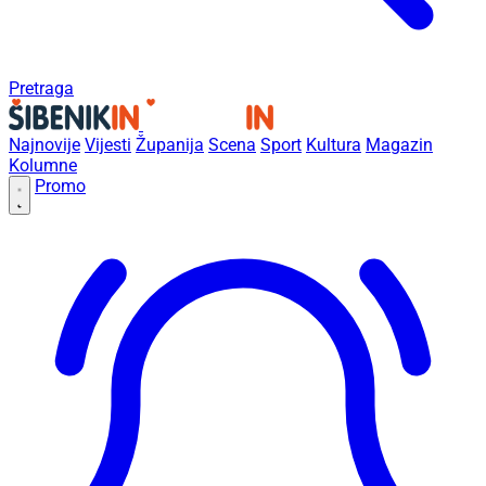
Pretraga
Najnovije
Vijesti
Županija
Scena
Sport
Kultura
Magazin
Kolumne
Promo