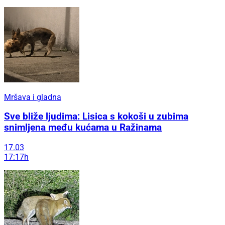
Mršava i gladna
Sve bliže ljudima: Lisica s kokoši u zubima
snimljena među kućama u Ražinama
17.03
17:17h