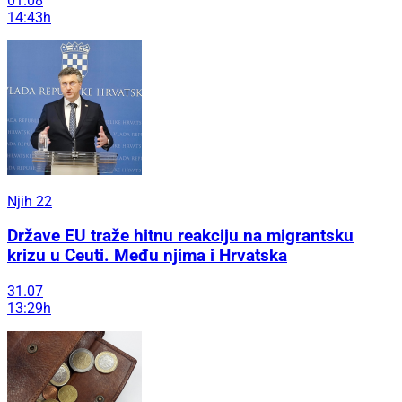
01.08
14:43h
Njih 22
Države EU traže hitnu reakciju na migrantsku
krizu u Ceuti. Među njima i Hrvatska
31.07
13:29h