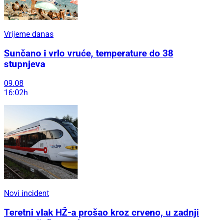
Vrijeme danas
Sunčano i vrlo vruće, temperature do 38
stupnjeva
09.08
16:02h
Novi incident
Teretni vlak HŽ-a prošao kroz crveno, u zadnji