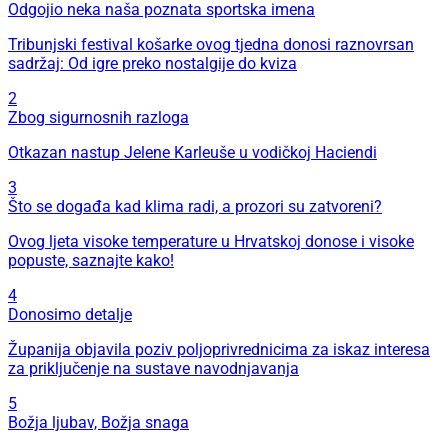
Odgojio neka naša poznata sportska imena
Tribunjski festival košarke ovog tjedna donosi raznovrsan
sadržaj: Od igre preko nostalgije do kviza
2
Zbog sigurnosnih razloga
Otkazan nastup Jelene Karleuše u vodičkoj Haciendi
3
Što se događa kad klima radi, a prozori su zatvoreni?
Ovog ljeta visoke temperature u Hrvatskoj donose i visoke
popuste, saznajte kako!
4
Donosimo detalje
Županija objavila poziv poljoprivrednicima za iskaz interesa
za priključenje na sustave navodnjavanja
5
Božja ljubav, Božja snaga