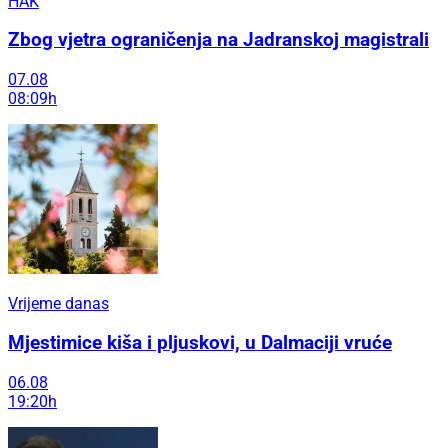
HAK
Zbog vjetra ograničenja na Jadranskoj magistrali
07.08
08:09h
Vrijeme danas
Mjestimice kiša i pljuskovi, u Dalmaciji vruće
06.08
19:20h