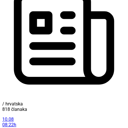
/ hrvatska
818 članaka
10.08
08:22h