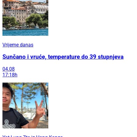
Vrijeme danas
Sunčano i vruće, temperature do 39 stupnjeva
04.08
17:18h