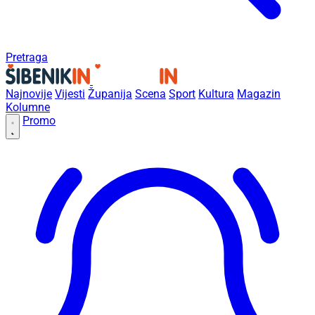
Pretraga
Najnovije
Vijesti
Županija
Scena
Sport
Kultura
Magazin
Kolumne
Promo