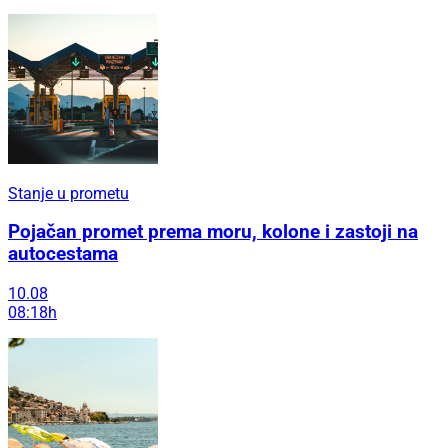
Stanje u prometu
Pojačan promet prema moru, kolone i zastoji na
autocestama
10.08
08:18h