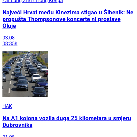
Yat Lung Zte iz Hong Konga
Najveći Hrvat među Kinezima stigao u Šibenik: Ne
propušta Thompsonove koncerte ni proslave
Oluje
03.08
08:35h
HAK
Na A1 kolona vozila duga 25 kilometara u smjeru
Dubrovnika