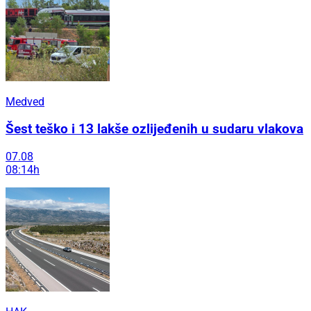
Medved
Šest teško i 13 lakše ozlijeđenih u sudaru vlakova
07.08
08:14h