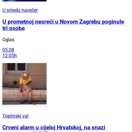
U srijedu navečer
U prometnoj nesreći u Novom Zagrebu poginule
tri osobe
Oglas
05.08
12:05h
Toplinski val
Crveni alarm u cijeloj Hrvatskoj, na snazi