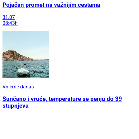
Pojačan promet na važnijim cestama
31.07
08:43h
Vrijeme danas
Sunčano i vruće, temperature se penju do 39
stupnjeva