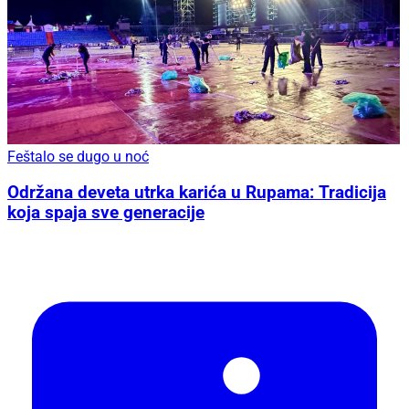
Feštalo se dugo u noć
Održana deveta utrka karića u Rupama: Tradicija
koja spaja sve generacije