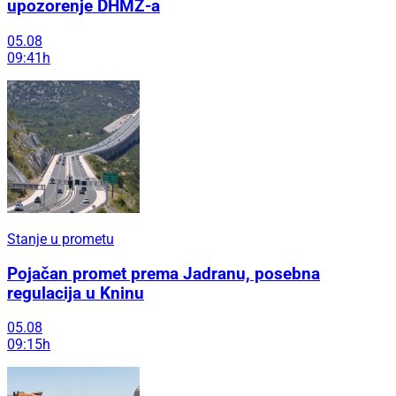
upozorenje DHMZ-a
05.08
09:41h
Stanje u prometu
Pojačan promet prema Jadranu, posebna
regulacija u Kninu
05.08
09:15h