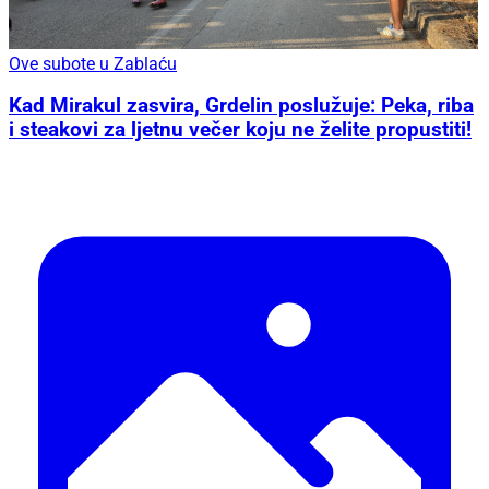
Ove subote u Zablaću
Kad Mirakul zasvira, Grdelin poslužuje: Peka, riba
i steakovi za ljetnu večer koju ne želite propustiti!