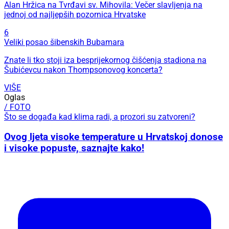
Alan Hržica na Tvrđavi sv. Mihovila: Večer slavljenja na
jednoj od najljepših pozornica Hrvatske
6
Veliki posao šibenskih Bubamara
Znate li tko stoji iza besprijekornog čišćenja stadiona na
Šubićevcu nakon Thompsonovog koncerta?
VIŠE
Oglas
/ FOTO
Što se događa kad klima radi, a prozori su zatvoreni?
Ovog ljeta visoke temperature u Hrvatskoj donose
i visoke popuste, saznajte kako!