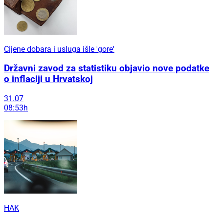
Cijene dobara i usluga išle 'gore'
Državni zavod za statistiku objavio nove podatke
o inflaciji u Hrvatskoj
31.07
08:53h
HAK