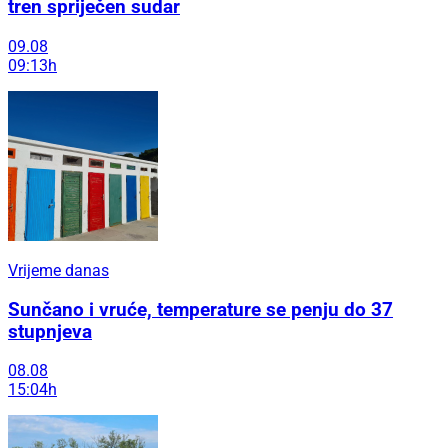
tren spriječen sudar
09.08
09:13h
Vrijeme danas
Sunčano i vruće, temperature se penju do 37
stupnjeva
08.08
15:04h