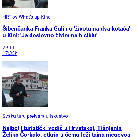
HRT-ov What's up Kina
Šibenčanka Franka Gulin o 'životu na dva kotača'
u Kini: 'Ja doslovno živim na biciklu'
29.11
17:35h
Svaku turu pretvara u iskustvo
Najbolji turistički vodič u Hrvatskoj, Tišnjanin
Željko Čorkalo, otkrio u čemu leži tajna njegovog