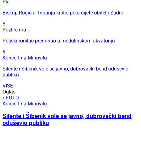
Pia
Biskup Rogić u Tribunju krstio peto dijete obitelji Zadro
5
Pozlilo mu
Poljski ronilac preminuo u medulinskom akvatoriju
6
Koncert na Mihovilu
Silente i Šibenik vole se javno, dubrovački bend oduševio
publiku
VIŠE
Oglas
/ FOTO
Koncert na Mihovilu
Silente i Šibenik vole se javno, dubrovački bend
oduševio publiku