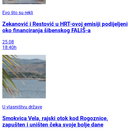
Evo što su rekli
Zekanović i Restović u HRT-ovoj emisiji podijeljeni
oko financiranja šibenskog FALIŠ-a
25.08
18:40h
U vlasništvu države
Smokvica Vela, rajski otok kod Rogoznice,
zapušten i uništen čeka svoje bolje dane