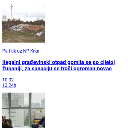
Pa i tik uz NP Krka
Ilegalni građevinski otpad gomila se po cijeloj
županiji, za sanaciju se troši ogroman novac
10.02
13:24h