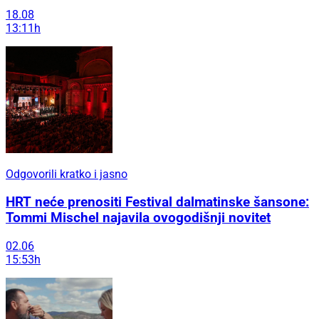
18.08
13:11h
Odgovorili kratko i jasno
HRT neće prenositi Festival dalmatinske šansone:
Tommi Mischel najavila ovogodišnji novitet
02.06
15:53h