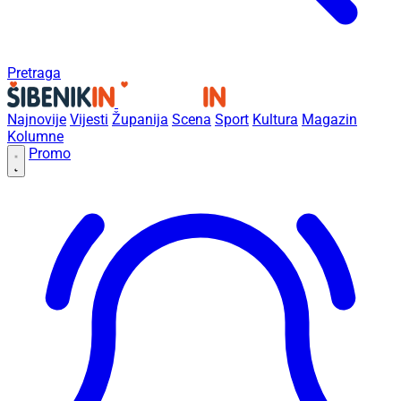
Pretraga
Najnovije
Vijesti
Županija
Scena
Sport
Kultura
Magazin
Kolumne
Promo