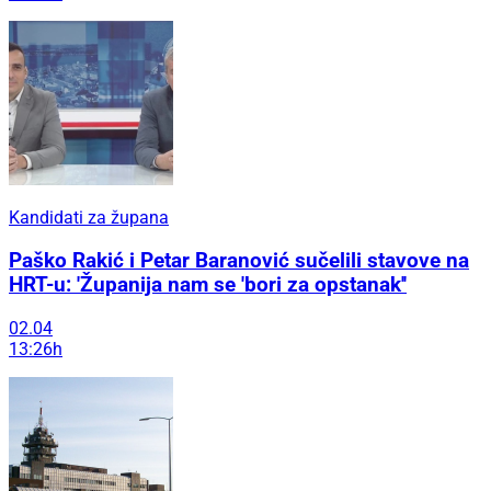
Kandidati za župana
Paško Rakić i Petar Baranović sučelili stavove na
HRT-u: 'Županija nam se 'bori za opstanak''
02.04
13:26h