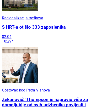
Racionalizacija troškova
S HRT-a otišlo 333 zaposlenika
02.04
10:29h
Gostovao kod Petra Vlahova
Zekanović: 'Thompson je napravio više za
domoljublje od svih udžbenika povijesti i