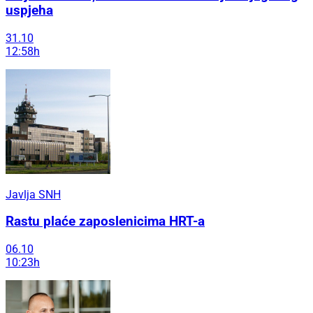
uspjeha
31.10
12:58h
Javlja SNH
Rastu plaće zaposlenicima HRT-a
06.10
10:23h