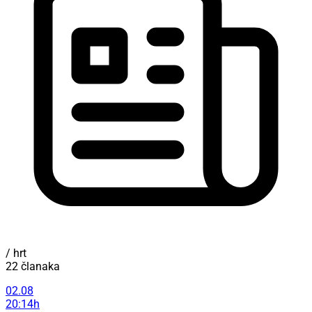
/ hrt
22 članaka
02.08
20:14h