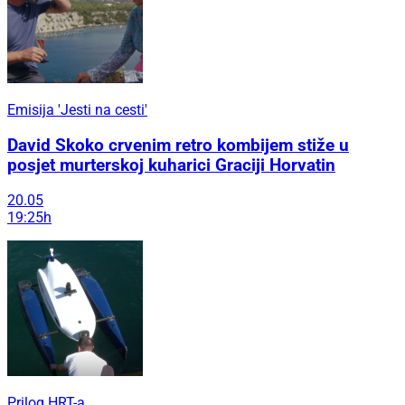
Emisija 'Jesti na cesti'
David Skoko crvenim retro kombijem stiže u
posjet murterskoj kuharici Graciji Horvatin
20.05
19:25h
Prilog HRT-a