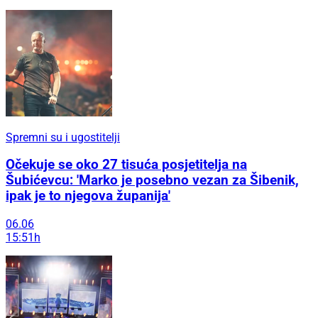
Spremni su i ugostitelji
Očekuje se oko 27 tisuća posjetitelja na
Šubićevcu: 'Marko je posebno vezan za Šibenik,
ipak je to njegova županija'
06.06
15:51h