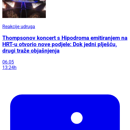
Reakcije udruga
Thompsonov koncert s Hipodroma emitiranjem na
HRT-u otvorio nove podjele: Dok jedni plješću,
drugi traže objašnjenja
06.05
13:24h