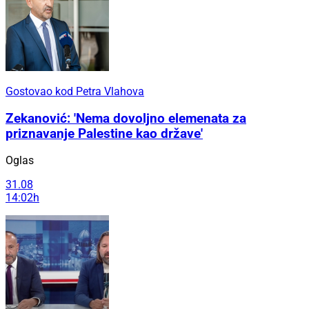
Gostovao kod Petra Vlahova
Zekanović: 'Nema dovoljno elemenata za
priznavanje Palestine kao države'
Oglas
31.08
14:02h