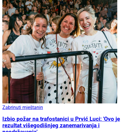
Zabrinuti mještanin
Izbio požar na trafostanici u Prvić Luci: 'Ovo je
rezultat višegodišnjeg zanemarivanja i
neodržavanja'