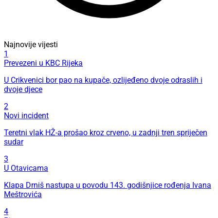
Najnovije vijesti
1
Prevezeni u KBC Rijeka
U Crikvenici bor pao na kupače, ozlijeđeno dvoje odraslih i
dvoje djece
2
Novi incident
Teretni vlak HŽ-a prošao kroz crveno, u zadnji tren spriječen
sudar
3
U Otavicama
Klapa Drniš nastupa u povodu 143. godišnjice rođenja Ivana
Meštrovića
4