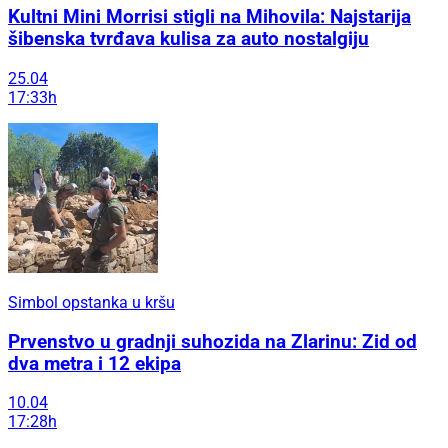
Kultni Mini Morrisi stigli na Mihovila: Najstarija
šibenska tvrđava kulisa za auto nostalgiju
25.04
17:33h
Simbol opstanka u kršu
Prvenstvo u gradnji suhozida na Zlarinu: Zid od
dva metra i 12 ekipa
10.04
17:28h