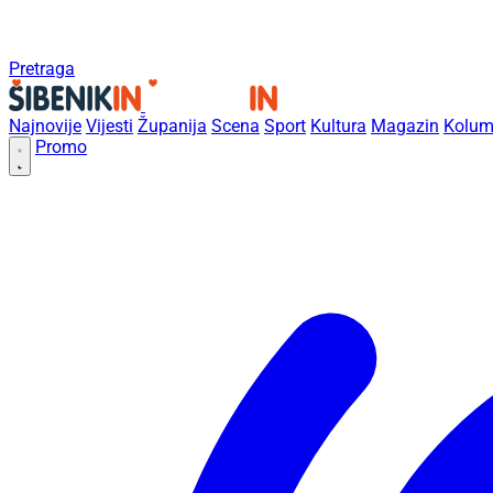
Pretraga
Najnovije
Vijesti
Županija
Scena
Sport
Kultura
Magazin
Kolum
Promo