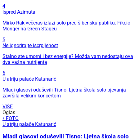
4
Ispred Azimuta
Mirko Rak večeras izlazi solo pred šibensku publiku: Fikcio
Monger na Green Stageu
5
Ne ignorirajte iscrpljenost
Stalno ste umorni i bez energije? Možda vam nedostaju ova
dva važna nutrijenta
6
U atriju palače Katunarić
Mladi glasovi oduševili Tisno: Ljetna škola solo pjevanja
završila velikim koncertom
VIŠE
Oglas
/ FOTO
U atriju palače Katunarić
Mladi glasovi oduševili Tisno: Ljetna škola solo