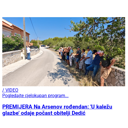
/ VIDEO
Pogledajte cjelokupan program...
PREMIJERA Na Arsenov rođendan: 'U kaležu
glazbe' odaje počast obitelji Dedić