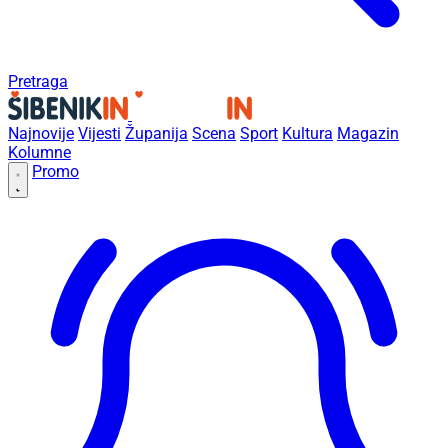
Pretraga
Najnovije
Vijesti
Županija
Scena
Sport
Kultura
Magazin
Kolumne
Promo