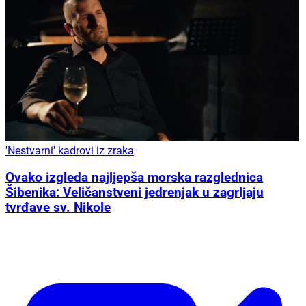
'Nestvarni' kadrovi iz zraka
Ovako izgleda najljepša morska razglednica
Šibenika: Veličanstveni jedrenjak u zagrljaju
tvrđave sv. Nikole