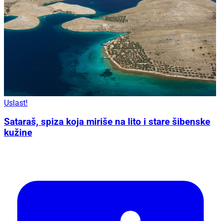
Uslast!
Sataraš, spiza koja miriše na lito i stare šibenske
kužine