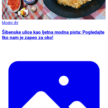
Modni đir
Šibenske ulice kao ljetna modna pista: Pogledajte
tko nam je zapeo za oko!