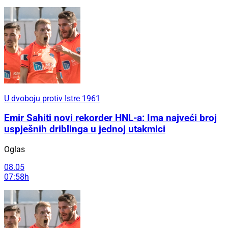
U dvoboju protiv Istre 1961
Emir Sahiti novi rekorder HNL-a: Ima najveći broj
uspješnih driblinga u jednoj utakmici
Oglas
08.05
07:58h