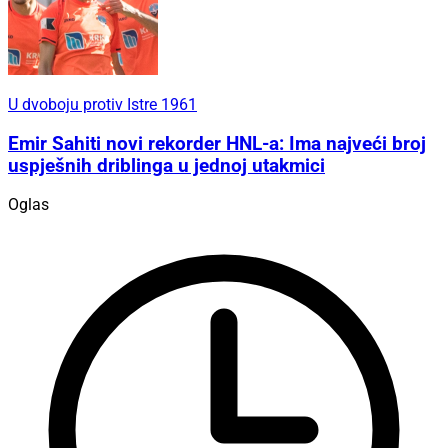
U dvoboju protiv Istre 1961
Emir Sahiti novi rekorder HNL-a: Ima najveći broj
uspješnih driblinga u jednoj utakmici
Oglas