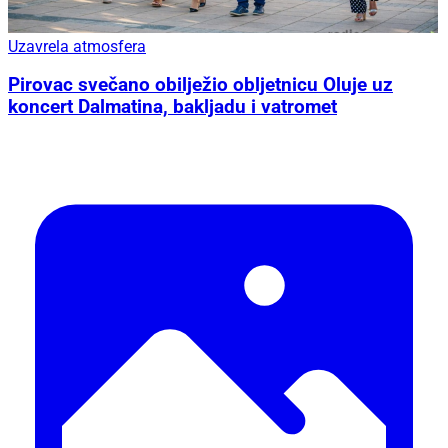
Uzavrela atmosfera
Pirovac svečano obilježio obljetnicu Oluje uz
koncert Dalmatina, bakljadu i vatromet