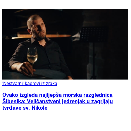
'Nestvarni' kadrovi iz zraka
Ovako izgleda najljepša morska razglednica
Šibenika: Veličanstveni jedrenjak u zagrljaju
tvrđave sv. Nikole