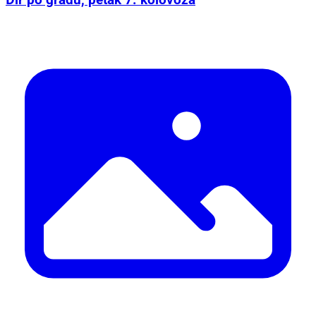
Đir po gradu, petak 7. kolovoza