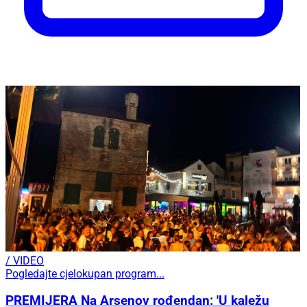
/ VIDEO
Pogledajte cjelokupan program...
PREMIJERA Na Arsenov rođendan: 'U kaležu