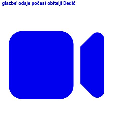
glazbe' odaje počast obitelji Dedić