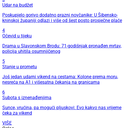
Udar na budžet
Poskupjelo gorivo dodatno prazni novčanike: U Šibensko-
kninskoj županiji odlazi i više od šest posto prosječne plaće
4
Očevid u tijeku
Drama u Slavonskom Brodu: 71-godišnjak pronađen mrtav,
policija uhitila osumnjičenog
5
Stanje u prometu
Još jedan udarni vikend na cestama: Kolone prema moru,
nesreća na A1 i višesatna čekanja na granicama
6
Subota s iznenađenjima
Sunce, vrućina, pa mogući pljuskovi: Evo kakvo nas vrijeme
čeka za vikend
VIŠE