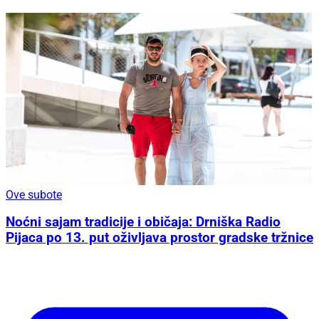
Ove subote
Noćni sajam tradicije i običaja: Drniška Radio
Pijaca po 13. put oživljava prostor gradske tržnice