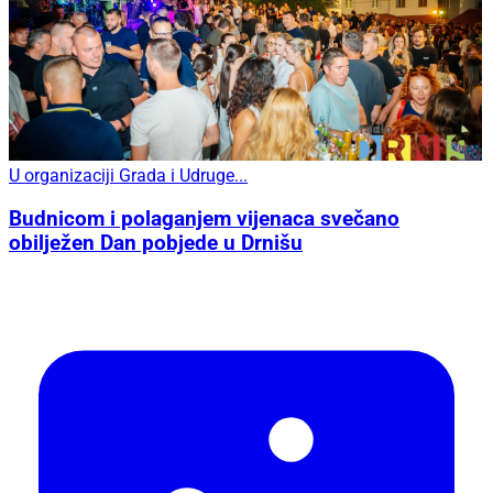
U organizaciji Grada i Udruge...
Budnicom i polaganjem vijenaca svečano
obilježen Dan pobjede u Drnišu