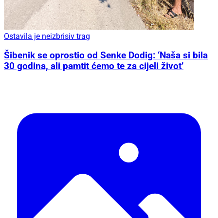
Ostavila je neizbrisiv trag
Šibenik se oprostio od Senke Dodig: ‘Naša si bila
30 godina, ali pamtit ćemo te za cijeli život’