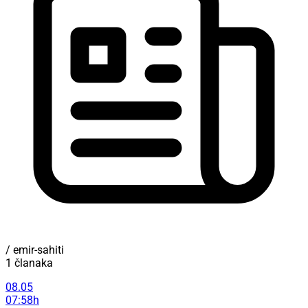
/ emir-sahiti
1 članaka
08.05
07:58h