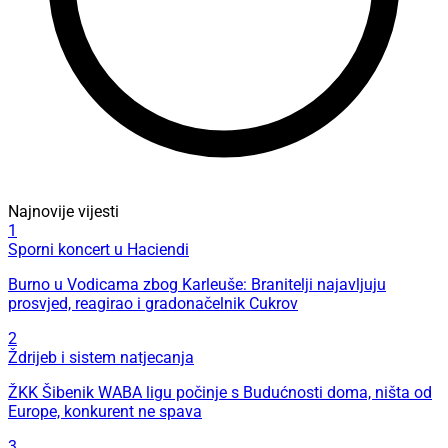
Najnovije vijesti
1
Sporni koncert u Haciendi
Burno u Vodicama zbog Karleuše: Branitelji najavljuju
prosvjed, reagirao i gradonačelnik Cukrov
2
Ždrijeb i sistem natjecanja
ŽKK Šibenik WABA ligu počinje s Budućnosti doma, ništa od
Europe, konkurent ne spava
3