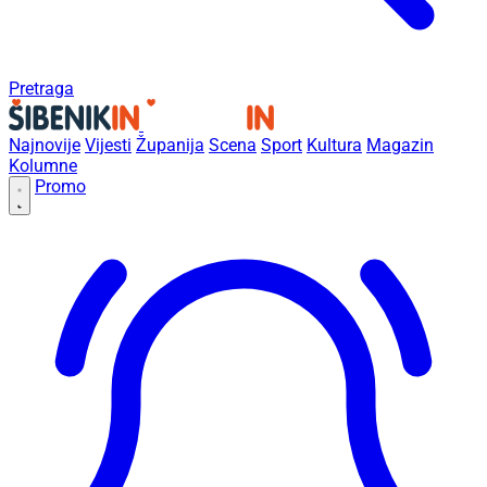
Pretraga
Najnovije
Vijesti
Županija
Scena
Sport
Kultura
Magazin
Kolumne
Promo