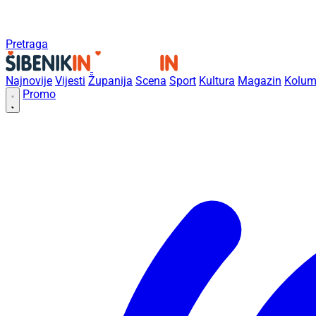
Pretraga
Najnovije
Vijesti
Županija
Scena
Sport
Kultura
Magazin
Kolum
Promo