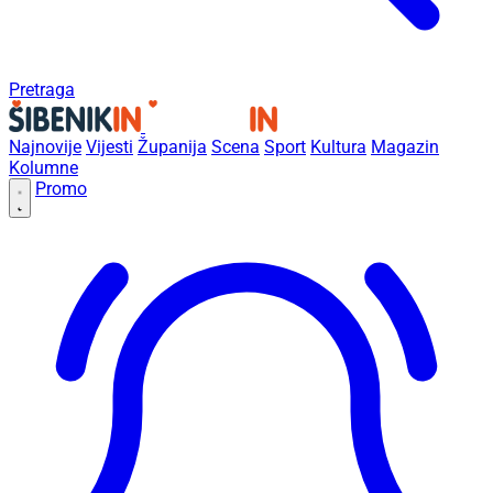
Pretraga
Najnovije
Vijesti
Županija
Scena
Sport
Kultura
Magazin
Kolumne
Promo