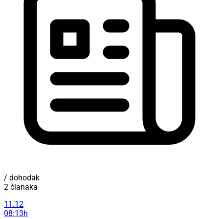
/ dohodak
2 članaka
11.12
08:13h