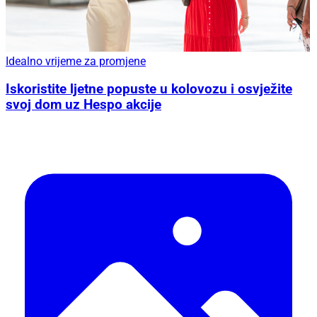
Idealno vrijeme za promjene
Iskoristite ljetne popuste u kolovozu i osvježite
svoj dom uz Hespo akcije