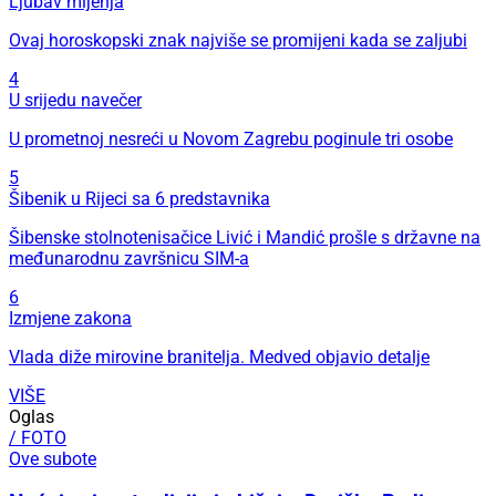
Ljubav mijenja
Ovaj horoskopski znak najviše se promijeni kada se zaljubi
4
U srijedu navečer
U prometnoj nesreći u Novom Zagrebu poginule tri osobe
5
Šibenik u Rijeci sa 6 predstavnika
Šibenske stolnotenisačice Livić i Mandić prošle s državne na
međunarodnu završnicu SIM-a
6
Izmjene zakona
Vlada diže mirovine branitelja. Medved objavio detalje
VIŠE
Oglas
/ FOTO
Ove subote