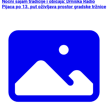
Noćni sajam tradicije i običaja: Drniška Radio
Pijaca po 13. put oživljava prostor gradske tržnice