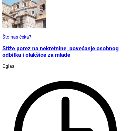
Što nas čeka?
Stiže porez na nekretnine, povećanje osobnog
odbitka i olakšice za mlade
Oglas