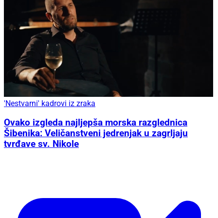
'Nestvarni' kadrovi iz zraka
Ovako izgleda najljepša morska razglednica
Šibenika: Veličanstveni jedrenjak u zagrljaju
tvrđave sv. Nikole