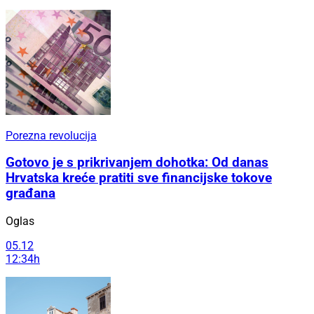
Porezna revolucija
Gotovo je s prikrivanjem dohotka: Od danas
Hrvatska kreće pratiti sve financijske tokove
građana
Oglas
05.12
12:34h