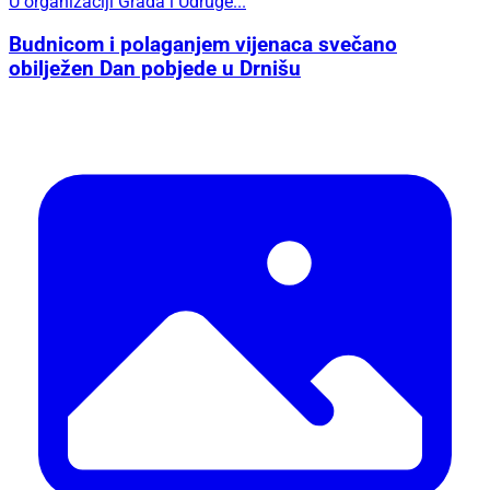
U organizaciji Grada i Udruge...
Budnicom i polaganjem vijenaca svečano
obilježen Dan pobjede u Drnišu