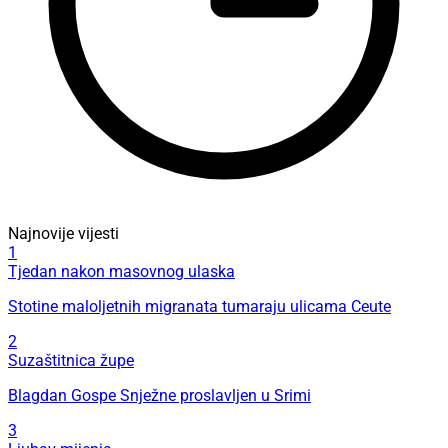
Najnovije vijesti
1
Tjedan nakon masovnog ulaska
Stotine maloljetnih migranata tumaraju ulicama Ceute
2
Suzaštitnica župe
Blagdan Gospe Snježne proslavljen u Srimi
3