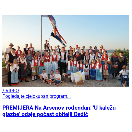
/ VIDEO
Pogledajte cjelokupan program...
PREMIJERA Na Arsenov rođendan: 'U kaležu
glazbe' odaje počast obitelji Dedić