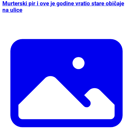
Murterski pir i ove je godine vratio stare običaje
na ulice