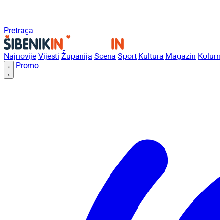
Pretraga
Najnovije
Vijesti
Županija
Scena
Sport
Kultura
Magazin
Kolum
Promo