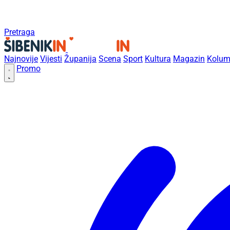
Pretraga
Najnovije
Vijesti
Županija
Scena
Sport
Kultura
Magazin
Kolum
Promo