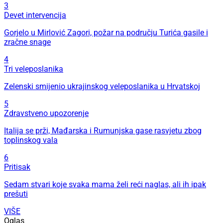
3
Devet intervencija
Gorjelo u Mirlović Zagori, požar na području Turića gasile i
zračne snage
4
Tri veleposlanika
Zelenski smijenio ukrajinskog veleposlanika u Hrvatskoj
5
Zdravstveno upozorenje
Italija se prži, Mađarska i Rumunjska gase rasvjetu zbog
toplinskog vala
6
Pritisak
Sedam stvari koje svaka mama želi reći naglas, ali ih ipak
prešuti
VIŠE
Oglas