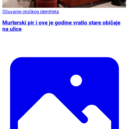
Očuvanje otočkog identiteta
Murterski pir i ove je godine vratio stare običaje
na ulice