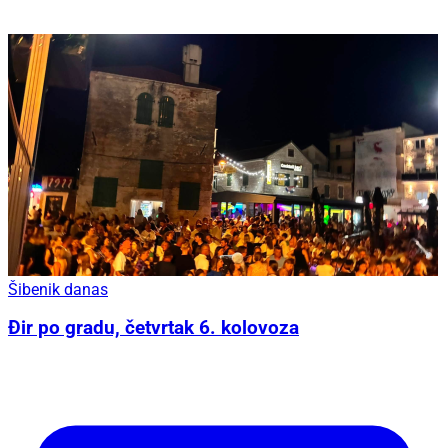
Šibenik danas
Đir po gradu, četvrtak 6. kolovoza