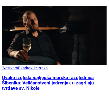
'Nestvarni' kadrovi iz zraka
Ovako izgleda najljepša morska razglednica
Šibenika: Veličanstveni jedrenjak u zagrljaju
tvrđave sv. Nikole