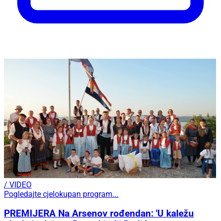
/ VIDEO
Pogledajte cjelokupan program...
PREMIJERA Na Arsenov rođendan: 'U kaležu