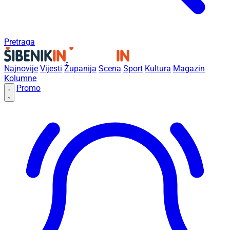
Pretraga
Najnovije
Vijesti
Županija
Scena
Sport
Kultura
Magazin
Kolumne
Promo