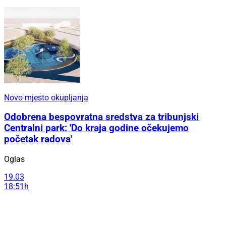
Novo mjesto okupljanja
Odobrena bespovratna sredstva za tribunjski
Centralni park: 'Do kraja godine očekujemo
početak radova'
Oglas
19.03
18:51h