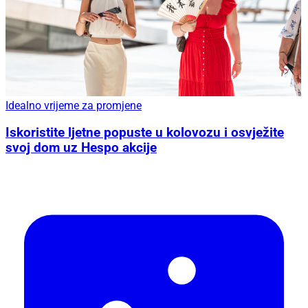
Idealno vrijeme za promjene
Iskoristite ljetne popuste u kolovozu i osvježite
svoj dom uz Hespo akcije