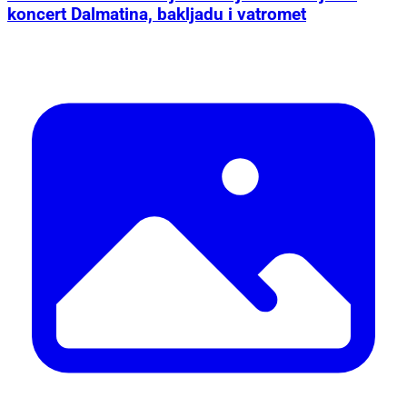
koncert Dalmatina, bakljadu i vatromet