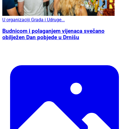
U organizaciji Grada i Udruge...
Budnicom i polaganjem vijenaca svečano
obilježen Dan pobjede u Drnišu