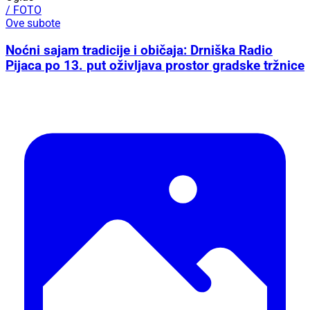
/ FOTO
Ove subote
Noćni sajam tradicije i običaja: Drniška Radio
Pijaca po 13. put oživljava prostor gradske tržnice