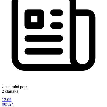
/ centralni-park
2 članaka
12.06
08:32h