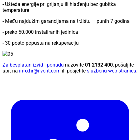
- Ušteda energije pri grijanju ili hlađenju bez gubitka
temperature
- Među najdužim garancijama na tržištu – punih 7 godina
- preko 50.000 instaliranih jedinica
- 30 posto popusta na rekuperaciju
Za besplatan izvid i ponudu
nazovite
01 2132 400
, pošaljite
upit na
info.hr@i-vent.com
ili posjetite
službenu web stranicu
.