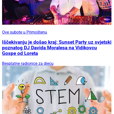
Skradin nastavlja živjeti punim ljetnim ritmom:
Pogledajte što vas očekuje ovog tjedna
Ove subote u Primoštenu
Ove subote u Primoštenu
Iščekivanju je došao kraj: Sunset Party uz svjetski
poznatog DJ Davida Moralesa na Vidikovcu
Gospe od Loreta