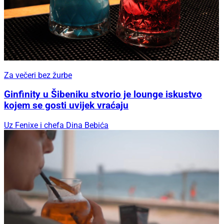
Za večeri bez žurbe
Ginfinity u Šibeniku stvorio je lounge iskustvo
kojem se gosti uvijek vraćaju
Uz Fenixe i chefa Dina Bebića