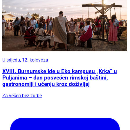
U srijedu, 12. kolovoza
XVIII. Burnumske ide u Eko kampusu „Krka“ u
Puljanima – dan posvećen rimskoj baštini,
gastronomiji i učenju kroz doživljaj
Za večeri bez žurbe