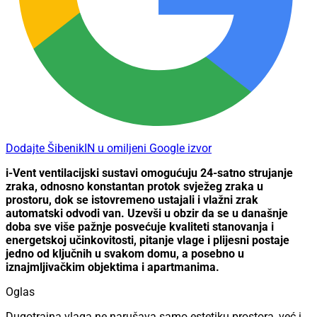
Dodajte ŠibenikIN u omiljeni Google izvor
i-Vent ventilacijski sustavi omogućuju 24-satno strujanje
zraka, odnosno konstantan protok svježeg zraka u
prostoru, dok se istovremeno ustajali i vlažni zrak
automatski odvodi van. Uzevši u obzir da se u današnje
doba sve više pažnje posvećuje kvaliteti stanovanja i
energetskoj učinkovitosti, pitanje vlage i plijesni postaje
jedno od ključnih u svakom domu, a posebno u
iznajmljivačkim objektima i apartmanima.
Oglas
Dugotrajna vlaga ne narušava samo estetiku prostora, već i