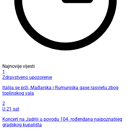
Najnovije vijesti
1
Zdravstveno upozorenje
Italija se prži, Mađarska i Rumunjska gase rasvjetu zbog
toplinskog vala
2
U 21 sat
Koncert na Jadriji u povodu 104. rođendana najpoznatijeg
gradskog kupališta