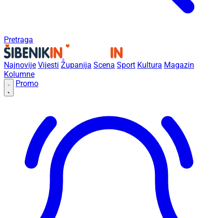
Pretraga
Najnovije
Vijesti
Županija
Scena
Sport
Kultura
Magazin
Kolumne
Promo