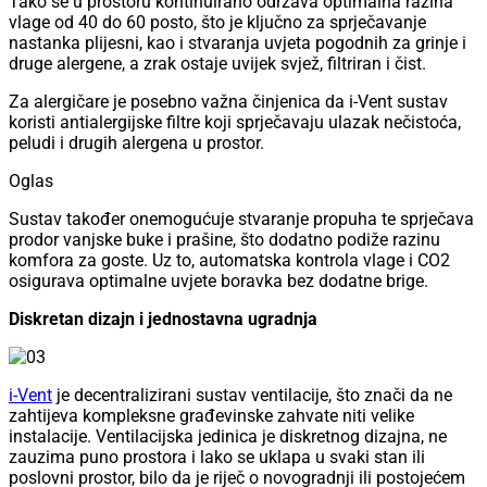
Tako se u prostoru kontinuirano održava optimalna razina
vlage od 40 do 60 posto, što je ključno za sprječavanje
nastanka plijesni, kao i stvaranja uvjeta pogodnih za grinje i
druge alergene, a zrak ostaje uvijek svjež, filtriran i čist.
Za alergičare je posebno važna činjenica da i-Vent sustav
koristi antialergijske filtre koji sprječavaju ulazak nečistoća,
peludi i drugih alergena u prostor.
Oglas
Sustav također onemogućuje stvaranje propuha te sprječava
prodor vanjske buke i prašine, što dodatno podiže razinu
komfora za goste. Uz to, automatska kontrola vlage i CO2
osigurava optimalne uvjete boravka bez dodatne brige.
Diskretan dizajn i jednostavna ugradnja
i-Vent
je decentralizirani sustav ventilacije, što znači da ne
zahtijeva kompleksne građevinske zahvate niti velike
instalacije. Ventilacijska jedinica je diskretnog dizajna, ne
zauzima puno prostora i lako se uklapa u svaki stan ili
poslovni prostor, bilo da je riječ o novogradnji ili postojećem