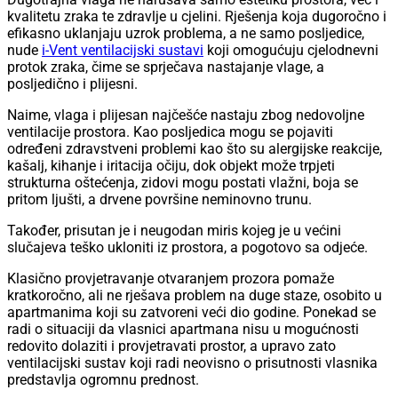
kvalitetu zraka te zdravlje u cjelini. Rješenja koja dugoročno i
efikasno uklanjaju uzrok problema, a ne samo posljedice,
nude
i-Vent ventilacijski sustavi
koji omogućuju cjelodnevni
protok zraka, čime se sprječava nastajanje vlage, a
posljedično i plijesni.
Naime, vlaga i plijesan najčešće nastaju zbog nedovoljne
ventilacije prostora. Kao posljedica mogu se pojaviti
određeni zdravstveni problemi kao što su alergijske reakcije,
kašalj, kihanje i iritacija očiju, dok objekt može trpjeti
strukturna oštećenja, zidovi mogu postati vlažni, boja se
pritom ljušti, a drvene površine neminovno trunu.
Također, prisutan je i neugodan miris kojeg je u većini
slučajeva teško ukloniti iz prostora, a pogotovo sa odjeće.
Klasično provjetravanje otvaranjem prozora pomaže
kratkoročno, ali ne rješava problem na duge staze, osobito u
apartmanima koji su zatvoreni veći dio godine. Ponekad se
radi o situaciji da vlasnici apartmana nisu u mogućnosti
redovito dolaziti i provjetravati prostor, a upravo zato
ventilacijski sustav koji radi neovisno o prisutnosti vlasnika
predstavlja ogromnu prednost.