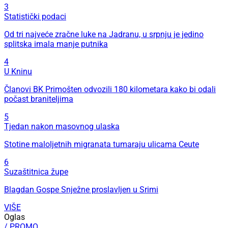
3
Statistički podaci
Od tri najveće zračne luke na Jadranu, u srpnju je jedino
splitska imala manje putnika
4
U Kninu
Članovi BK Primošten odvozili 180 kilometara kako bi odali
počast braniteljima
5
Tjedan nakon masovnog ulaska
Stotine maloljetnih migranata tumaraju ulicama Ceute
6
Suzaštitnica župe
Blagdan Gospe Snježne proslavljen u Srimi
VIŠE
Oglas
/ PROMO