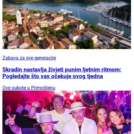
Od 11. do 14. kolovoza
Svjetska elita Big Game ribolova stiže u
Rogoznicu: Otvaranje uz Soulfingers, završnica
uz Dalmatino
Zabava za sve generacije
Zabava za sve generacije