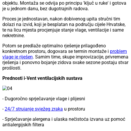
objektu. Montaža se odvija po principu 'ključ u ruke' i gotova
je u jednom danu, bez dugotrajnih radova.
Proces je jednostavan, nakon dobivenog upita stručni tim
dolazi na izvid, koji je besplatan na području cijele Hrvatske,
te na licu mjesta procjenjuje stanje vlage, ventilacije i same
nekretnine.
Potom se predlaže optimalno rješenje prilagođeno
konkretnom prostoru, dogovara se termin montaže i
problem
vlage je riješen
. Samim time, skupe improvizacije, privremena
rješenja i ponovno bojanje zidova svake sezone postaju stvar
prošlosti.
Prednosti i-Vent ventilacijskih sustava
- Dugoročno sprječavanje vlage i plijesni
-
24/7 strujanje svježeg zraka
u prostoru
- Sprječavanje alergena i ulaska nečistoća izvana uz pomoć
antialergijskih filtera