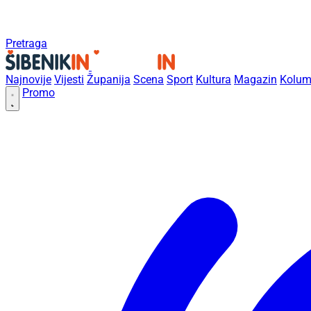
Pretraga
Najnovije
Vijesti
Županija
Scena
Sport
Kultura
Magazin
Kolum
Promo