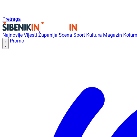
Pretraga
Najnovije
Vijesti
Županija
Scena
Sport
Kultura
Magazin
Kolum
Promo