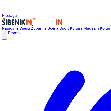
Pretraga
Najnovije
Vijesti
Županija
Scena
Sport
Kultura
Magazin
Kolum
Promo