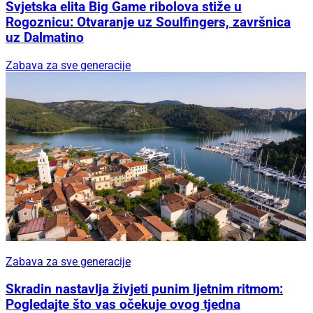
Svjetska elita Big Game ribolova stiže u
Rogoznicu: Otvaranje uz Soulfingers, završnica
uz Dalmatino
Zabava za sve generacije
Zabava za sve generacije
Skradin nastavlja živjeti punim ljetnim ritmom:
Pogledajte što vas očekuje ovog tjedna