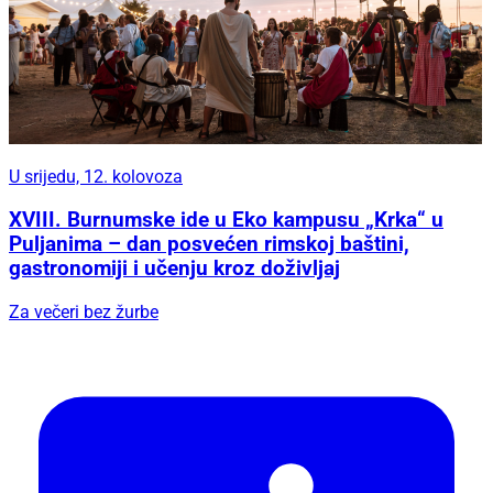
U srijedu, 12. kolovoza
XVIII. Burnumske ide u Eko kampusu „Krka“ u
Puljanima – dan posvećen rimskoj baštini,
gastronomiji i učenju kroz doživljaj
Za večeri bez žurbe