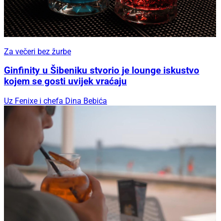
Za večeri bez žurbe
Ginfinity u Šibeniku stvorio je lounge iskustvo
kojem se gosti uvijek vraćaju
Uz Fenixe i chefa Dina Bebića