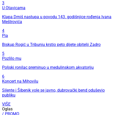
3
U Otavicama
Klapa Drniš nastupa u povodu 143. godišnjice rođenja Ivana
Meštrovića
4
Pia
Biskup Rogić u Tribunju krstio peto dijete obitelji Zadro
5
Pozlilo mu
Poljski ronilac preminuo u medulinskom akvatoriju
6
Koncert na Mihovilu
Silente i Šibenik vole se javno, dubrovački bend oduševio
publiku
VIŠE
Oglas
/ PROMO