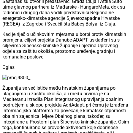
Sastanak su otvorili predstavnici Grada Cluja i Attila Sütő
uime glavnog partnera iz Mađarske - HungaroMeta, dok su
radionicu drugog dana vodili predstavnici Regionalne
energetsko-klimatske agencije Sjeverozapadne Hrvatske
(REGEA) iz Zagreba i Sveučilišta Babeș-Bolyai iz Cluja.
Kad je riječ o učinkovitim mjerama u borbi protiv klimatskih
promjena, ciljevi projekta Danube-ADAPT usklađeni su s
ciljevima Šibensko-kninske županije i njezina Upravnog
odjela za zaštitu okoliša, prostorno uređenje, gradnju i
komunalne poslove.
Oglas
Županija se već ističe među hrvatskim županijama po
ulaganjima u zaštitu okoliša, a i među prvima je na
Mediteranu izradila Plan integriranog upravljanja obalnim
područjem u sklopu projekta AdriAdapt, pri čemu je izrađena
informacijska platforma za povećanje klimatske otpornosti
obalnih zajednica. Mjere Obalnog plana, također, su
integrirane u Prostorni plan Šibensko-kninske županije. Osim
toga, kontinuirano se provode aktivnosti koje doprinose