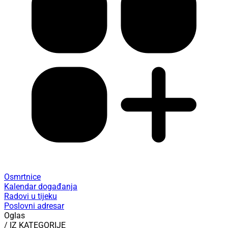
Osmrtnice
Kalendar događanja
Radovi u tijeku
Poslovni adresar
Oglas
/ IZ KATEGORIJE