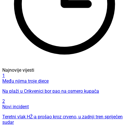
Najnovije vijesti
1
Među njima troje djece
Na plaži u Crikvenici bor pao na osmero kupača
2
Novi incident
Teretni vlak HŽ-a prošao kroz crveno, u zadnji tren spriječen
sudar