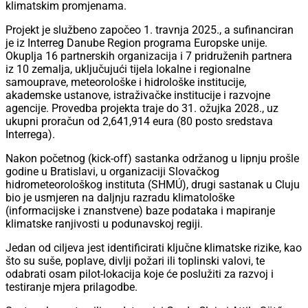
klimatskim promjenama.
Projekt je službeno započeo 1. travnja 2025., a sufinanciran
je iz Interreg Danube Region programa Europske unije.
Okuplja 16 partnerskih organizacija i 7 pridruženih partnera
iz 10 zemalja, uključujući tijela lokalne i regionalne
samouprave, meteorološke i hidrološke institucije,
akademske ustanove, istraživačke institucije i razvojne
agencije. Provedba projekta traje do 31. ožujka 2028., uz
ukupni proračun od 2,641,914 eura (80 posto sredstava
Interrega).
Nakon početnog (kick-off) sastanka održanog u lipnju prošle
godine u Bratislavi, u organizaciji Slovačkog
hidrometeorološkog instituta (SHMÚ), drugi sastanak u Cluju
bio je usmjeren na daljnju razradu klimatološke
(informacijske i znanstvene) baze podataka i mapiranje
klimatske ranjivosti u podunavskoj regiji.
Jedan od ciljeva jest identificirati ključne klimatske rizike, kao
što su suše, poplave, divlji požari ili toplinski valovi, te
odabrati osam pilot-lokacija koje će poslužiti za razvoj i
testiranje mjera prilagodbe.