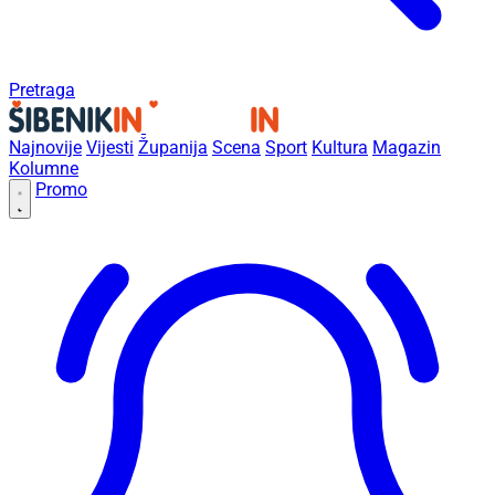
Pretraga
Najnovije
Vijesti
Županija
Scena
Sport
Kultura
Magazin
Kolumne
Promo