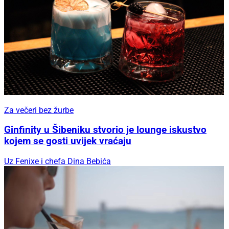
Za večeri bez žurbe
Ginfinity u Šibeniku stvorio je lounge iskustvo
kojem se gosti uvijek vraćaju
Uz Fenixe i chefa Dina Bebića