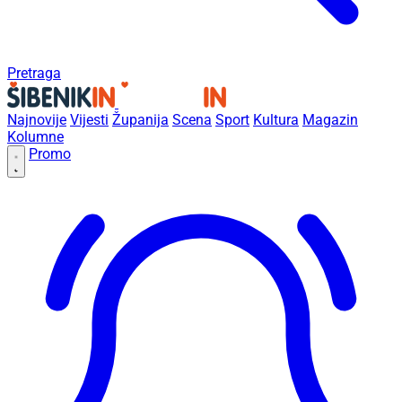
Pretraga
Najnovije
Vijesti
Županija
Scena
Sport
Kultura
Magazin
Kolumne
Promo