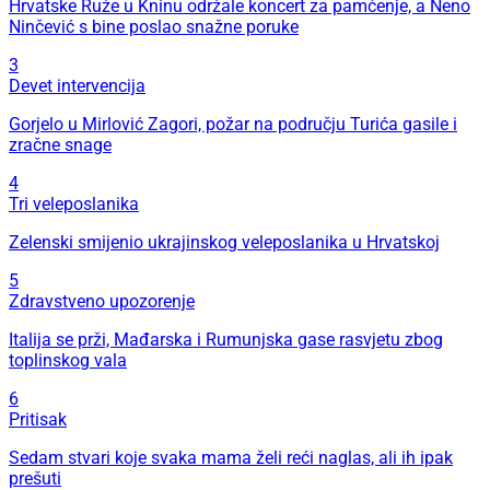
Hrvatske Ruže u Kninu održale koncert za pamćenje, a Neno
Ninčević s bine poslao snažne poruke
3
Devet intervencija
Gorjelo u Mirlović Zagori, požar na području Turića gasile i
zračne snage
4
Tri veleposlanika
Zelenski smijenio ukrajinskog veleposlanika u Hrvatskoj
5
Zdravstveno upozorenje
Italija se prži, Mađarska i Rumunjska gase rasvjetu zbog
toplinskog vala
6
Pritisak
Sedam stvari koje svaka mama želi reći naglas, ali ih ipak
prešuti