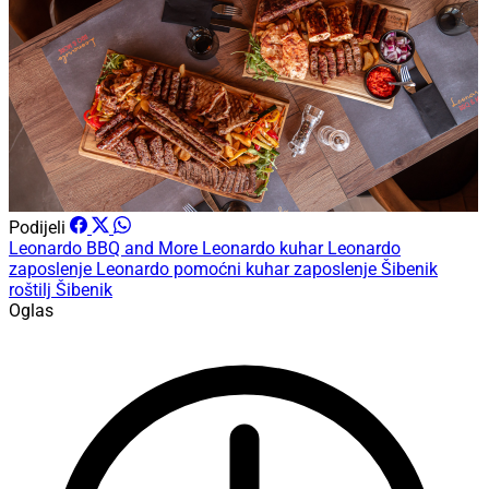
Podijeli
Leonardo BBQ and More
Leonardo kuhar
Leonardo
zaposlenje
Leonardo pomoćni kuhar
zaposlenje Šibenik
roštilj Šibenik
Oglas