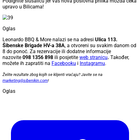
Podignite slušalicu jer vas nova poslovna prilika možda čeka
upravo u Bilicama!
Oglas
Leonardo BBQ & More nalazi se na adresi
Ulica 113.
Šibenske Brigade HV-a 38A
, a otvoreni su
svakim danom od
8 do ponoć. Za rezervacije ili dodatne informacije
nazovite
098 1356 898
ili posjetite
web stranicu
.
Također,
možete ih zapratiti na
Facebooku
i
Instagramu
.
Želite rezultate zbog kojih se klijenti vraćaju? Javite se na
marketing@sibenikin.com
!
Oglas