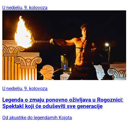
U nedjelju, 9. kolovoza
U nedjelju, 9. kolovoza
Legenda o zmaju ponovno oživljava u Rogoznici:
Spektakl koji će oduševiti sve generacije
Od akustike do legendarnih Kojota