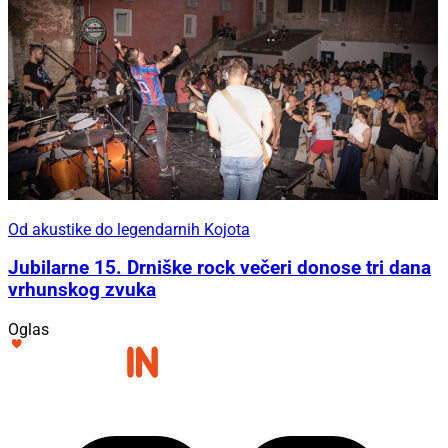
Od akustike do legendarnih Kojota
Jubilarne 15. Drniške rock večeri donose tri dana
vrhunskog zvuka
Oglas