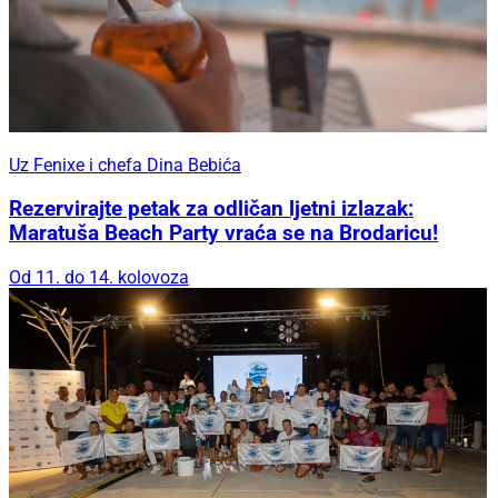
Uz Fenixe i chefa Dina Bebića
Rezervirajte petak za odličan ljetni izlazak:
Maratuša Beach Party vraća se na Brodaricu!
Od 11. do 14. kolovoza