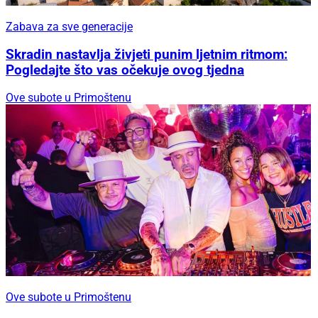
Zabava za sve generacije
Skradin nastavlja živjeti punim ljetnim ritmom:
Pogledajte što vas očekuje ovog tjedna
Ove subote u Primoštenu
Ove subote u Primoštenu