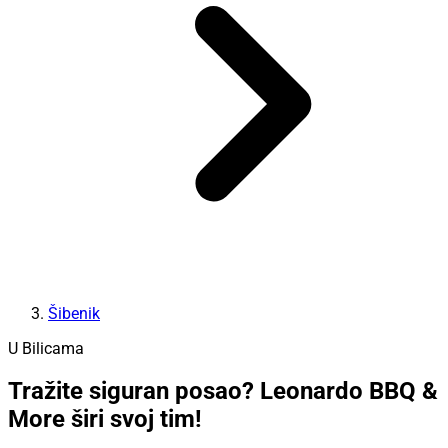
Šibenik
U Bilicama
Tražite siguran posao? Leonardo BBQ &
More širi svoj tim!