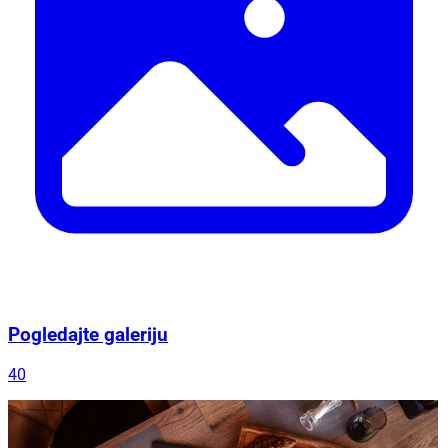
Pogledajte galeriju
40