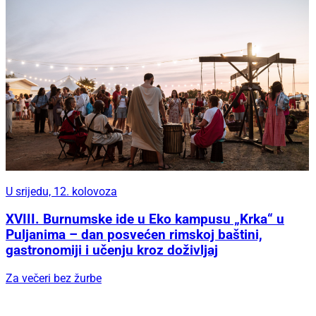
U srijedu, 12. kolovoza
XVIII. Burnumske ide u Eko kampusu „Krka“ u
Puljanima – dan posvećen rimskoj baštini,
gastronomiji i učenju kroz doživljaj
Za večeri bez žurbe