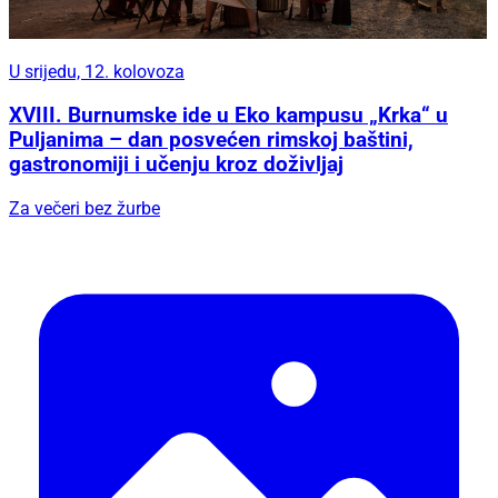
U srijedu, 12. kolovoza
XVIII. Burnumske ide u Eko kampusu „Krka“ u
Puljanima – dan posvećen rimskoj baštini,
gastronomiji i učenju kroz doživljaj
Za večeri bez žurbe