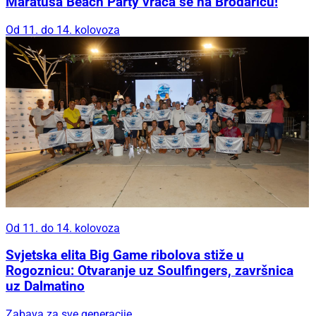
Maratuša Beach Party vraća se na Brodaricu!
Od 11. do 14. kolovoza
Od 11. do 14. kolovoza
Svjetska elita Big Game ribolova stiže u
Rogoznicu: Otvaranje uz Soulfingers, završnica
uz Dalmatino
Zabava za sve generacije