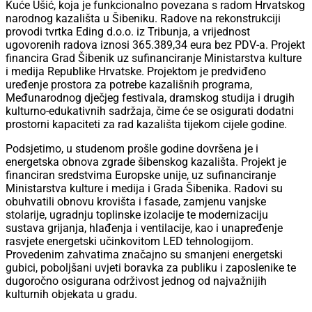
Kuće Ušić, koja je funkcionalno povezana s radom Hrvatskog
narodnog kazališta u Šibeniku. Radove na rekonstrukciji
provodi tvrtka Eding d.o.o. iz Tribunja, a vrijednost
ugovorenih radova iznosi 365.389,34 eura bez PDV-a. Projekt
financira Grad Šibenik uz sufinanciranje Ministarstva kulture
i medija Republike Hrvatske. Projektom je predviđeno
uređenje prostora za potrebe kazališnih programa,
Međunarodnog dječjeg festivala, dramskog studija i drugih
kulturno-edukativnih sadržaja, čime će se osigurati dodatni
prostorni kapaciteti za rad kazališta tijekom cijele godine.
Podsjetimo, u studenom prošle godine dovršena je i
energetska obnova zgrade šibenskog kazališta. Projekt je
financiran sredstvima Europske unije, uz sufinanciranje
Ministarstva kulture i medija i Grada Šibenika. Radovi su
obuhvatili obnovu krovišta i fasade, zamjenu vanjske
stolarije, ugradnju toplinske izolacije te modernizaciju
sustava grijanja, hlađenja i ventilacije, kao i unapređenje
rasvjete energetski učinkovitom LED tehnologijom.
Provedenim zahvatima značajno su smanjeni energetski
gubici, poboljšani uvjeti boravka za publiku i zaposlenike te
dugoročno osigurana održivost jednog od najvažnijih
kulturnih objekata u gradu.