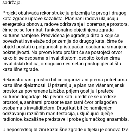
sadržaja.
Projekt obuhvaća rekonstrukciju prizemlja te prvog i drugog
kata zgrade uprave kazališta. Planirani radovi uključuju
energetsku obnovu, radove održavanja i opremanje prostora,
čime će se formirati funkcionalno objedinjena zgrada
kulturne namjene. Predviđena je ugradnja dizala koje će
povezivati sve etaže od prizemlja do drugog kata, čime će
objekt postati u potpunosti pristupačan osobama smanjene
pokretljivosti. Na prvom katu proširit će se postojeći otvor
kako bi se osobama s invaliditetom, osobito korisnicima
invalidskih kolica, omogućio nesmetan pristup gledalištu
kazališne zgrade.
Rekonstruirani prostori bit će organizirani prema potrebama
kazališne djelatnosti. U prizemlju je planiran višenamjenski
prostor za povremene izložbe, prijem gostiju i prateće
kulturne događaje. Na prvom katu uredit će se uredske
prostorije, sanitarni prostor te sanitarni čvor prilagođen
osobama s invaliditetom. Drugi kat bit će namijenjen
održavanju različitih manifestacija, uključujući dječje
radionice, kazališne predstave i probe glumačkog ansambla.
U neposrednoj blizini kazališne zgrade u tijeku je obnova tzv.