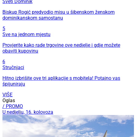
Sveti Dominik
Biskup Rogić predvodio misu u šibenskom ženskom
dominikanskom samostanu
5
Sve na jednom mjestu
Provjerite kako rade trgovine ove nedjelje i gdje možete
obaviti kupovinu
6
Stručnjaci
Hitno izbrišite ove tri aplikacije s mobitela! Potajno vas
špijuniraju
VIŠE
Oglas
/ PROMO
U nedjelju, 16. kolovoza