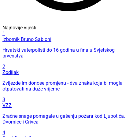
Najnovije vijesti
1
Izbornik Bruno Sabioni
Hrvatski vaterpolisti do 16 godina u finalu Svjetskog
prvenstva
2
Zodijak
Zvijezde im donose promjenu - dva znaka koja bi mogla
otputovati na duže vrijeme
3
VZZ
Zračne snage pomagale u gašenju požara kod Ljubotića,
Dvornice i Crivca
4