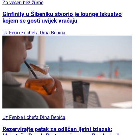
Za večeri bez žurbe
Ginfinity u Šibeniku stvorio je lounge iskustvo
kojem se gosti uvijek vraćaju
Uz Fenixe i chefa Dina Bebića
Uz Fenixe i chefa Dina Bebića
Rezervirajte petak za odličan ljetni izlazak: