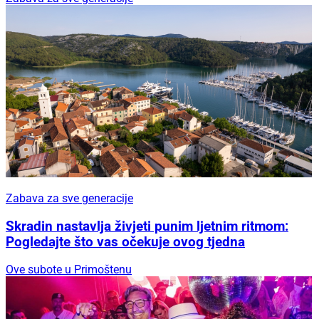
Zabava za sve generacije
Skradin nastavlja živjeti punim ljetnim ritmom:
Pogledajte što vas očekuje ovog tjedna
Ove subote u Primoštenu