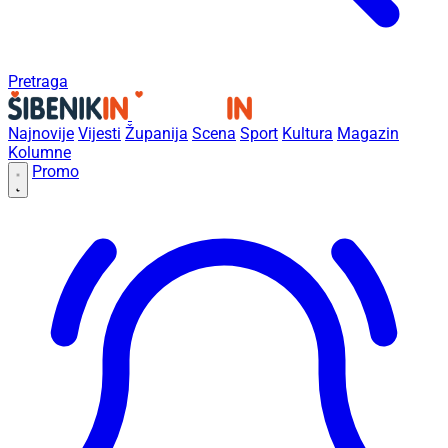
Pretraga
Najnovije
Vijesti
Županija
Scena
Sport
Kultura
Magazin
Kolumne
Promo