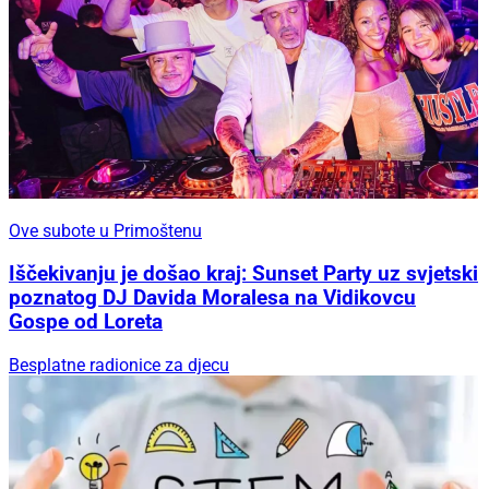
Ove subote u Primoštenu
Iščekivanju je došao kraj: Sunset Party uz svjetski
poznatog DJ Davida Moralesa na Vidikovcu
Gospe od Loreta
Besplatne radionice za djecu