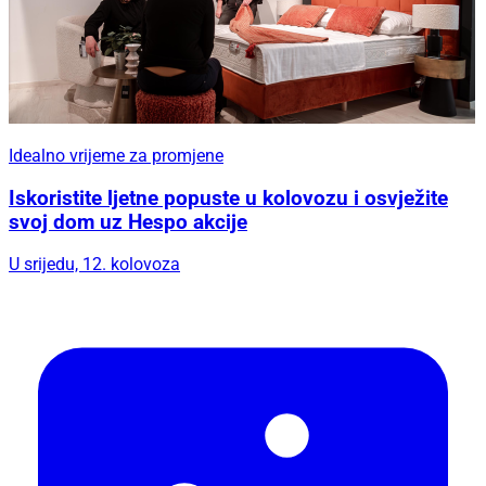
Idealno vrijeme za promjene
Iskoristite ljetne popuste u kolovozu i osvježite
svoj dom uz Hespo akcije
U srijedu, 12. kolovoza