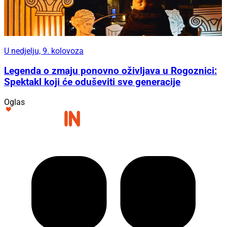
U nedjelju, 9. kolovoza
Legenda o zmaju ponovno oživljava u Rogoznici:
Spektakl koji će oduševiti sve generacije
Oglas