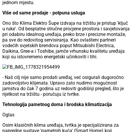
jednom mjestu.
Više od same prodaje - potpuna usluga
Ono što Klima Elektro Šupe izdvaja na tržištu je pristup 'ključ
u ruke'. Od besplatne stručne procjene prostora i savjetovanja
pri odabiru idealnog uređaja, preko brze i precizne montaže,
pa sve do redovitog servisiranja. Kao ovlašteni partneri
vodećih svjetskih brendova poput Mitsubishi Electrica,
Daikina, Gree-a i Toshibe, jamče vrhunsku kvalitetu uređaja
koji su istovremeno energetski učinkoviti i tihi.
- Naš cilj nije samo prodati uređaj, već osigurali dugoročno
zadovoljstvo klijenata. Upravo zato nudimo mogućnost
jamstva do čak 7 godina uz redoviti godišnji pregled, što je
rijetkost na tržištu - poručuju iz tvrtke.
Tehnologija pametnog doma i brodska klimatizacija
Oglas
Osim klasičnih klima uređaja, tvrtka je specijalizirana za
napredne sustave 'pametnih kuća' (Smart Home) koji