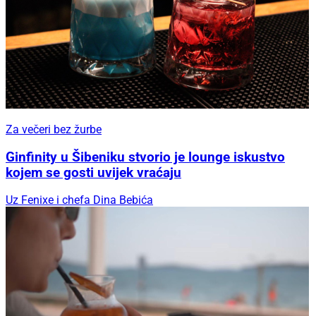
Za večeri bez žurbe
Ginfinity u Šibeniku stvorio je lounge iskustvo
kojem se gosti uvijek vraćaju
Uz Fenixe i chefa Dina Bebića