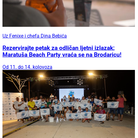
Uz Fenixe i chefa Dina Bebića
Rezervirajte petak za odličan ljetni izlazak:
Maratuša Beach Party vraća se na Brodaricu!
Od 11. do 14. kolovoza