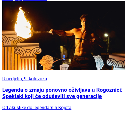
U nedjelju, 9. kolovoza
Legenda o zmaju ponovno oživljava u Rogoznici:
Spektakl koji će oduševiti sve generacije
Od akustike do legendarnih Kojota