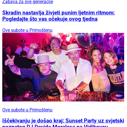
Zabava za sve generacije
Skradin nastavlja živjeti punim ljetnim ritmom:
Pogledajte što vas očekuje ovog tjedna
Ove subote u Primoštenu
Ove subote u Primoštenu
Iščekivanju je došao kraj: Sunset Party uz svjetski