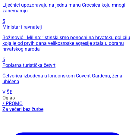
Liječnici upozoravaju na jednu manu Crocsica koju mnogi
zanemaruju
5
Ministar i ravnatelj
Božinović i Milina: ‘Istinski smo ponosni na hrvatsku policiju
koja je od prvih dana velikosrpske agresije stala u obranu
hrvatskog naroda’
6
Poplarna turistička četvrt
Četvorica izbodena u londonskom Covent Gardenu, žena
uhićena
VIŠE
Oglas
/ PROMO
Za večeri bez žurbe