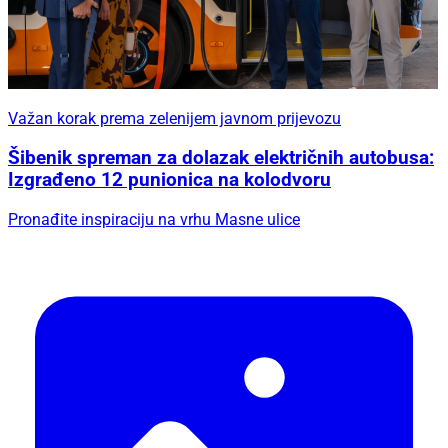
Važan korak prema zelenijem javnom prijevozu
Šibenik spreman za dolazak električnih autobusa:
Izgrađeno 12 punionica na kolodvoru
Pronađite inspiraciju na vrhu Masne ulice