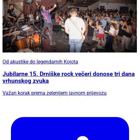
Od akustike do legendarnih Kojota
Jubilarne 15. Drniške rock večeri donose tri dana
vrhunskog zvuka
Važan korak prema zelenijem javnom prijevozu