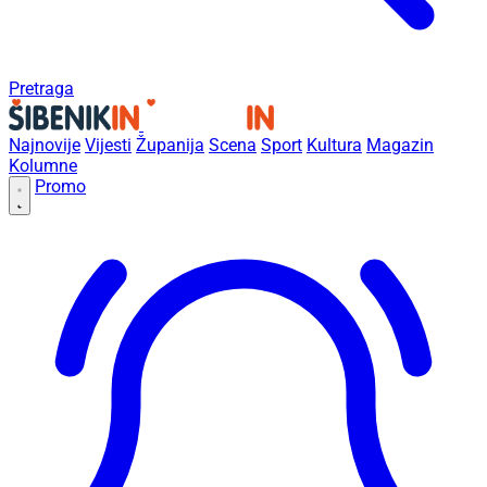
Pretraga
Najnovije
Vijesti
Županija
Scena
Sport
Kultura
Magazin
Kolumne
Promo