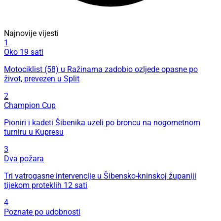
Najnovije vijesti
1
Oko 19 sati
Motociklist (58) u Ražinama zadobio ozljede opasne po
život, prevezen u Split
2
Champion Cup
Pioniri i kadeti Šibenika uzeli po broncu na nogometnom
turniru u Kupresu
3
Dva požara
Tri vatrogasne intervencije u Šibensko-kninskoj županiji
tijekom proteklih 12 sati
4
Poznate po udobnosti