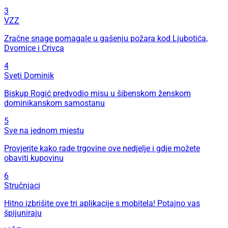
3
VZZ
Zračne snage pomagale u gašenju požara kod Ljubotića,
Dvornice i Crivca
4
Sveti Dominik
Biskup Rogić predvodio misu u šibenskom ženskom
dominikanskom samostanu
5
Sve na jednom mjestu
Provjerite kako rade trgovine ove nedjelje i gdje možete
obaviti kupovinu
6
Stručnjaci
Hitno izbrišite ove tri aplikacije s mobitela! Potajno vas
špijuniraju