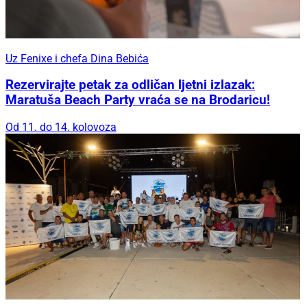
Uz Fenixe i chefa Dina Bebića
Rezervirajte petak za odličan ljetni izlazak:
Maratuša Beach Party vraća se na Brodaricu!
Od 11. do 14. kolovoza