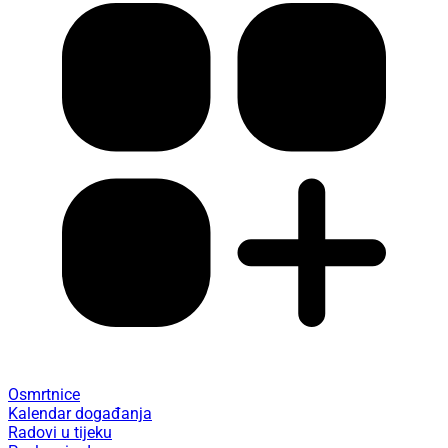
Osmrtnice
Kalendar događanja
Radovi u tijeku