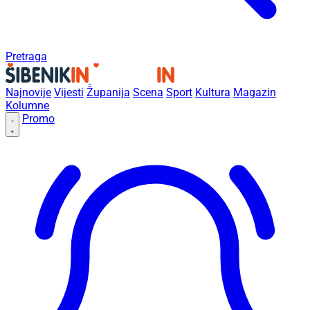
Pretraga
Najnovije
Vijesti
Županija
Scena
Sport
Kultura
Magazin
Kolumne
Promo