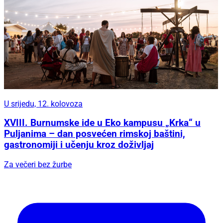
U srijedu, 12. kolovoza
XVIII. Burnumske ide u Eko kampusu „Krka“ u
Puljanima – dan posvećen rimskoj baštini,
gastronomiji i učenju kroz doživljaj
Za večeri bez žurbe