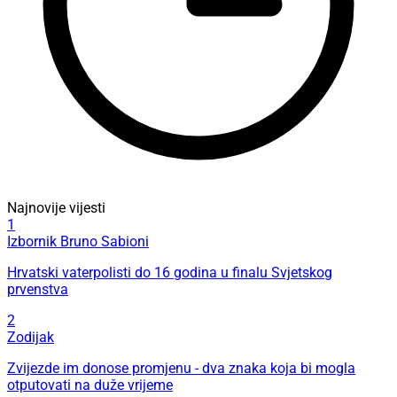
Najnovije vijesti
1
Izbornik Bruno Sabioni
Hrvatski vaterpolisti do 16 godina u finalu Svjetskog
prvenstva
2
Zodijak
Zvijezde im donose promjenu - dva znaka koja bi mogla
otputovati na duže vrijeme