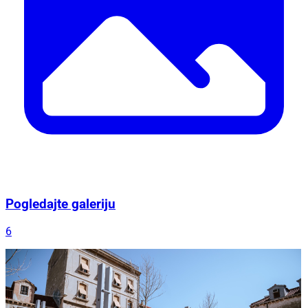
Pogledajte galeriju
6