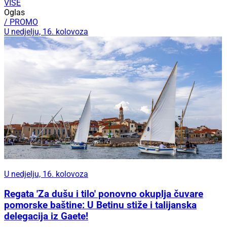
VIŠE
Oglas
/ PROMO
U nedjelju, 16. kolovoza
U nedjelju, 16. kolovoza
Regata 'Za dušu i tilo' ponovno okuplja čuvare
pomorske baštine: U Betinu stiže i talijanska
delegacija iz Gaete!