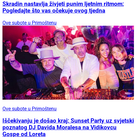
Skradin nastavlja živjeti punim ljetnim ritmom:
Pogledajte što vas očekuje ovog tjedna
Ove subote u Primoštenu
Ove subote u Primoštenu
Iščekivanju je došao kraj: Sunset Party uz svjetski
poznatog DJ Davida Moralesa na Vidikovcu
Gospe od Loreta