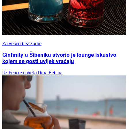
Za večeri bez žurbe
Ginfinity u Šibeniku stvorio je lounge iskustvo
kojem se gosti uvijek vraćaju
Uz Fenixe i chefa Dina Bebića