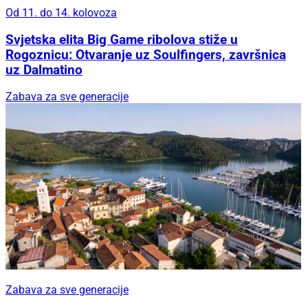
Od 11. do 14. kolovoza
Svjetska elita Big Game ribolova stiže u
Rogoznicu: Otvaranje uz Soulfingers, završnica
uz Dalmatino
Zabava za sve generacije
Zabava za sve generacije