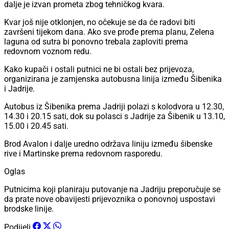
dalje je izvan prometa zbog tehničkog kvara.
Kvar još nije otklonjen, no očekuje se da će radovi biti
završeni tijekom dana. Ako sve prođe prema planu, Zelena
laguna od sutra bi ponovno trebala zaploviti prema
redovnom voznom redu.
Kako kupači i ostali putnici ne bi ostali bez prijevoza,
organizirana je zamjenska autobusna linija između Šibenika
i Jadrije.
Autobus iz Šibenika prema Jadriji polazi s kolodvora u 12.30,
14.30 i 20.15 sati, dok su polasci s Jadrije za Šibenik u 13.10,
15.00 i 20.45 sati.
Brod Avalon i dalje uredno održava liniju između šibenske
rive i Martinske prema redovnom rasporedu.
Oglas
Putnicima koji planiraju putovanje na Jadriju preporučuje se
da prate nove obavijesti prijevoznika o ponovnoj uspostavi
brodske linije.
Podijeli