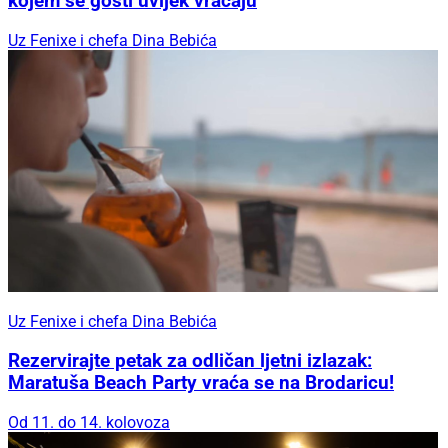
kojem se gosti uvijek vraćaju
Uz Fenixe i chefa Dina Bebića
Uz Fenixe i chefa Dina Bebića
Rezervirajte petak za odličan ljetni izlazak:
Maratuša Beach Party vraća se na Brodaricu!
Od 11. do 14. kolovoza