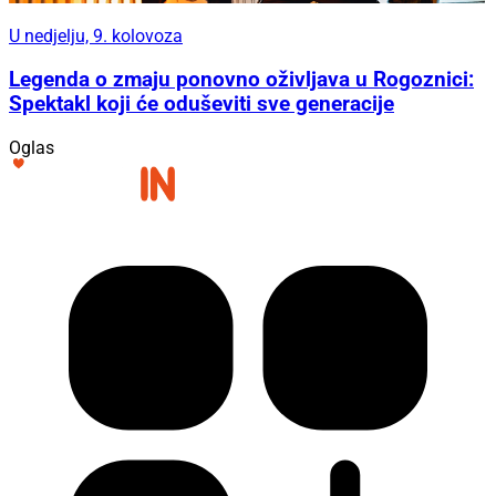
U nedjelju, 9. kolovoza
Legenda o zmaju ponovno oživljava u Rogoznici:
Spektakl koji će oduševiti sve generacije
Oglas