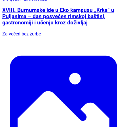
XVIII. Burnumske ide u Eko kampusu „Krka“ u
Puljanima – dan posvećen rimskoj baštini,
gastronomiji i učenju kroz doživljaj
Za večeri bez žurbe