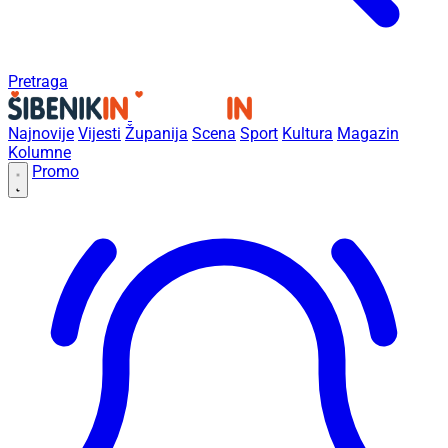
Pretraga
Najnovije
Vijesti
Županija
Scena
Sport
Kultura
Magazin
Kolumne
Promo