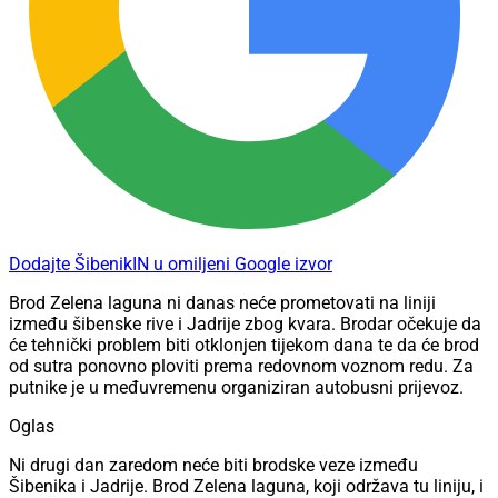
Dodajte ŠibenikIN u omiljeni Google izvor
Brod Zelena laguna ni danas neće prometovati na liniji
između šibenske rive i Jadrije zbog kvara. Brodar očekuje da
će tehnički problem biti otklonjen tijekom dana te da će brod
od sutra ponovno ploviti prema redovnom voznom redu. Za
putnike je u međuvremenu organiziran autobusni prijevoz.
Oglas
Ni drugi dan zaredom neće biti brodske veze između
Šibenika i Jadrije. Brod Zelena laguna, koji održava tu liniju, i