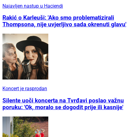
Najavljen nastup u Haciendi
Rakić o Karleuši: 'Ako smo problematizirali
Thompsona, nije uvjerljivo sada okrenuti glavu'
Koncert je rasprodan
Silente uoči koncerta na Tvrđavi poslao važnu
poruku: 'Ok, moralo se dogodit prije ili kasnije'