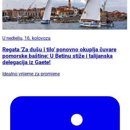
U nedjelju, 16. kolovoza
Regata 'Za dušu i tilo' ponovno okuplja čuvare
pomorske baštine: U Betinu stiže i talijanska
delegacija iz Gaete!
Idealno vrijeme za promjene