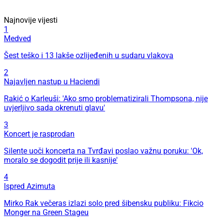
Najnovije vijesti
1
Medved
Šest teško i 13 lakše ozlijeđenih u sudaru vlakova
2
Najavljen nastup u Haciendi
Rakić o Karleuši: 'Ako smo problematizirali Thompsona, nije
uvjerljivo sada okrenuti glavu'
3
Koncert je rasprodan
Silente uoči koncerta na Tvrđavi poslao važnu poruku: 'Ok,
moralo se dogodit prije ili kasnije'
4
Ispred Azimuta
Mirko Rak večeras izlazi solo pred šibensku publiku: Fikcio
Monger na Green Stageu