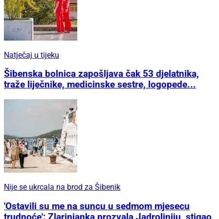
Natječaj u tijeku
Šibenska bolnica zapošljava čak 53 djelatnika,
traže liječnike, medicinske sestre, logopede...
Nije se ukrcala na brod za Šibenik
'Ostavili su me na suncu u sedmom mjesecu
trudnoće': Zlarinjanka prozvala Jadroliniju, stigao