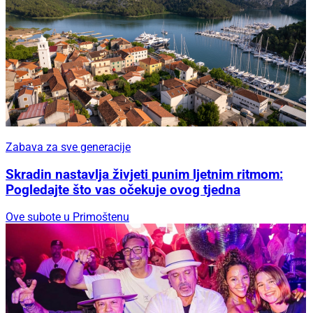
Zabava za sve generacije
Skradin nastavlja živjeti punim ljetnim ritmom:
Pogledajte što vas očekuje ovog tjedna
Ove subote u Primoštenu