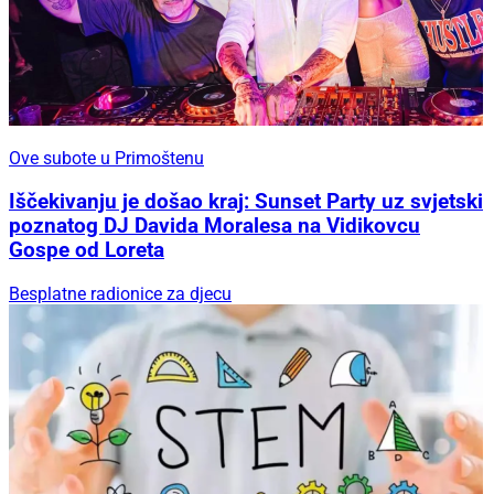
Ove subote u Primoštenu
Iščekivanju je došao kraj: Sunset Party uz svjetski
poznatog DJ Davida Moralesa na Vidikovcu
Gospe od Loreta
Besplatne radionice za djecu