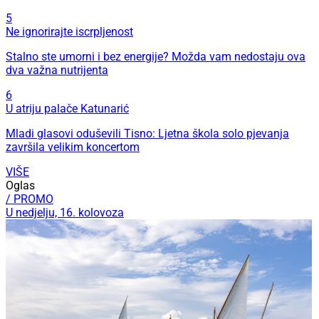
5
Ne ignorirajte iscrpljenost
Stalno ste umorni i bez energije? Možda vam nedostaju ova
dva važna nutrijenta
6
U atriju palače Katunarić
Mladi glasovi oduševili Tisno: Ljetna škola solo pjevanja
završila velikim koncertom
VIŠE
Oglas
/ PROMO
U nedjelju, 16. kolovoza