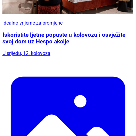
Idealno vrijeme za promjene
Iskoristite ljetne popuste u kolovozu i osvježite
svoj dom uz Hespo akcije
U srijedu, 12. kolovoza