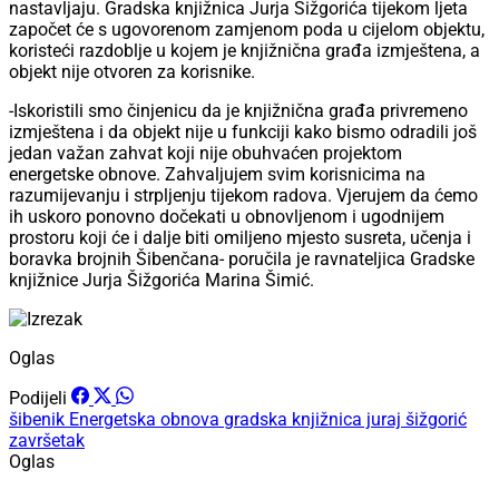
nastavljaju. Gradska knjižnica Jurja Šižgorića tijekom ljeta
započet će s ugovorenom zamjenom poda u cijelom objektu,
koristeći razdoblje u kojem je knjižnična građa izmještena, a
objekt nije otvoren za korisnike.
-Iskoristili smo činjenicu da je knjižnična građa privremeno
izmještena i da objekt nije u funkciji kako bismo odradili još
jedan važan zahvat koji nije obuhvaćen projektom
energetske obnove. Zahvaljujem svim korisnicima na
razumijevanju i strpljenju tijekom radova. Vjerujem da ćemo
ih uskoro ponovno dočekati u obnovljenom i ugodnijem
prostoru koji će i dalje biti omiljeno mjesto susreta, učenja i
boravka brojnih Šibenčana- poručila je ravnateljica Gradske
knjižnice Jurja Šižgorića Marina Šimić.
Oglas
Podijeli
šibenik
Energetska obnova
gradska knjižnica juraj šižgorić
završetak
Oglas