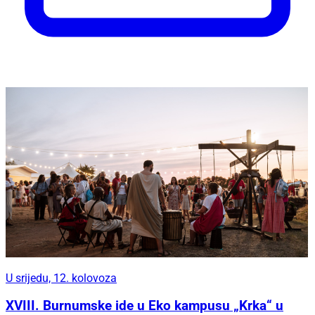
U srijedu, 12. kolovoza
XVIII. Burnumske ide u Eko kampusu „Krka“ u