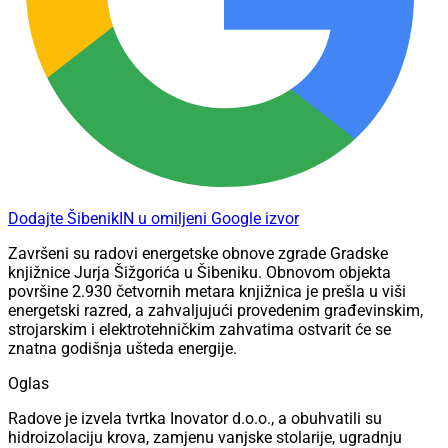
Dodajte ŠibenikIN u omiljeni Google izvor
Završeni su radovi energetske obnove zgrade Gradske
knjižnice Jurja Šižgorića u Šibeniku. Obnovom objekta
površine 2.930 četvornih metara knjižnica je prešla u viši
energetski razred, a zahvaljujući provedenim građevinskim,
strojarskim i elektrotehničkim zahvatima ostvarit će se
znatna godišnja ušteda energije.
Oglas
Radove je izvela tvrtka Inovator d.o.o., a obuhvatili su
hidroizolaciju krova, zamjenu vanjske stolarije, ugradnju