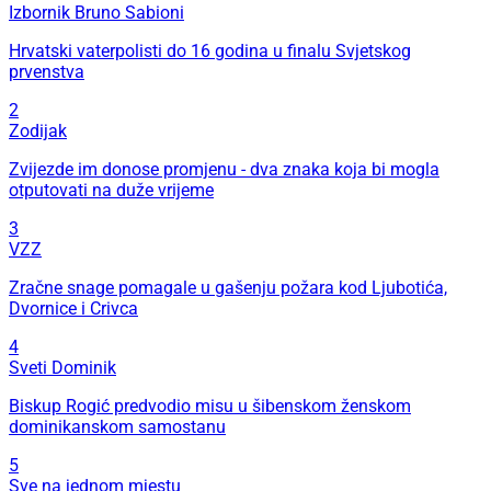
Izbornik Bruno Sabioni
Hrvatski vaterpolisti do 16 godina u finalu Svjetskog
prvenstva
2
Zodijak
Zvijezde im donose promjenu - dva znaka koja bi mogla
otputovati na duže vrijeme
3
VZZ
Zračne snage pomagale u gašenju požara kod Ljubotića,
Dvornice i Crivca
4
Sveti Dominik
Biskup Rogić predvodio misu u šibenskom ženskom
dominikanskom samostanu
5
Sve na jednom mjestu