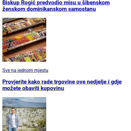
Biskup Rogić predvodio misu u šibenskom
ženskom dominikanskom samostanu
Sve na jednom mjestu
Provjerite kako rade trgovine ove nedjelje i gdje
možete obaviti kupovinu