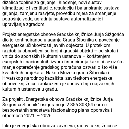
dizalica topline za grijanje i hlađenje, novi sustav
klimatizacije i ventilacije, regulaciju i balansiranje sustava
grijanja, zamjenu rasvjete, provedbu mjera za smanjenje
potrošnje vode, ugradnju sustava automatizacije i
upravljanja zgradom.
Projekt energetske obnove Gradske knjižnice Jurja Šižgorića
dio je kontinuiranog ulaganja Grada Šibenika u povećanje
energetske učinkovitosti javnih objekata. U proteklom
razdoblju obnovljeni su brojni gradski objekti – od škola i
vrtića do sportskih i kulturnih ustanova – korištenjem
europskih i nacionalnih izvora financiranja kako bi se uz što
manje opterećenje gradskog proračuna ostvarilo što više
kvalitetnih projekata. Nakon Muzeja grada Šibenika i
Hrvatskog narodnog kazališta, završetkom energetske
obnove knjižnice zaokružena je obnova triju najvažnijih
kulturnih ustanova u gradu.
Za projekt „Energetska obnova Gradske knjižnice Jurja
Šižgorića Šibenik“ osigurano je 2.856.308,54 eura iz
bespovratnih sredstava Nacionalnog plana oporavka i
otpornosti 2021. – 2026.
Iako je energetska obnova završena, radovi u knjižnici se