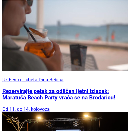
Uz Fenixe i chefa Dina Bebića
Rezervirajte petak za odličan ljetni izlazak:
Maratuša Beach Party vraća se na Brodaricu!
Od 11. do 14. kolovoza