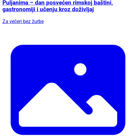
Puljanima – dan posvećen rimskoj baštini,
gastronomiji i učenju kroz doživljaj
Za večeri bez žurbe