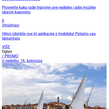
Provjerite kako rade trgovine ove nedjelje i gdje možete
obaviti kupovinu
6
Stručnjaci
Hitno izbrišite ove tri aplikacije s mobitela! Potajno vas
špijuniraju
VIŠE
Oglas
/ PROMO
U nedjelju, 16. kolovoza