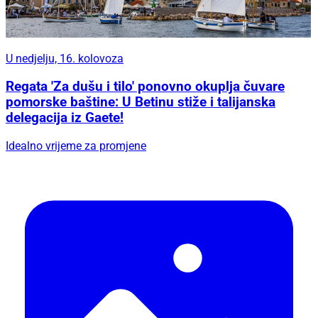
U nedjelju, 16. kolovoza
Regata 'Za dušu i tilo' ponovno okuplja čuvare
pomorske baštine: U Betinu stiže i talijanska
delegacija iz Gaete!
Idealno vrijeme za promjene