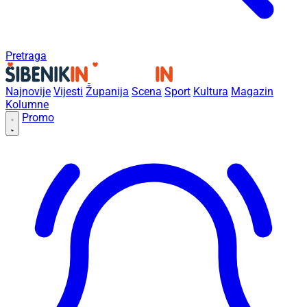
Pretraga
Najnovije
Vijesti
Županija
Scena
Sport
Kultura
Magazin
Kolumne
Promo