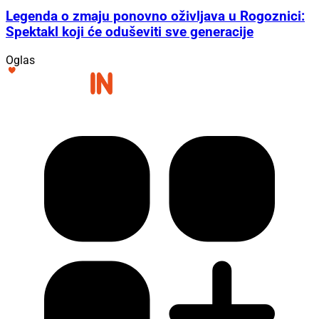
Legenda o zmaju ponovno oživljava u Rogoznici:
Spektakl koji će oduševiti sve generacije
Oglas