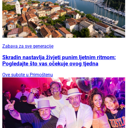
Zabava za sve generacije
Skradin nastavlja živjeti punim ljetnim ritmom:
Pogledajte što vas očekuje ovog tjedna
Ove subote u Primoštenu