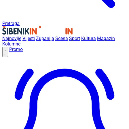
Pretraga
Najnovije
Vijesti
Županija
Scena
Sport
Kultura
Magazin
Kolumne
Promo