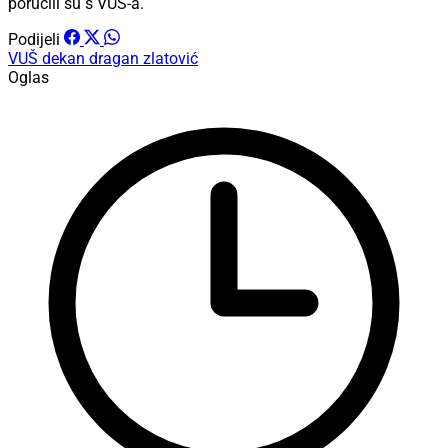
poručili su s VUŠ-a.
Podijeli
VUŠ
dekan
dragan zlatović
Oglas