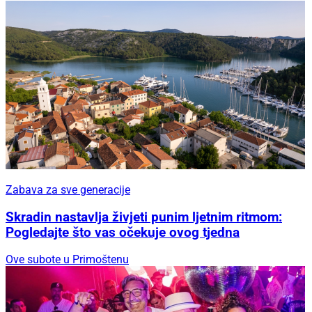
Zabava za sve generacije
Skradin nastavlja živjeti punim ljetnim ritmom:
Pogledajte što vas očekuje ovog tjedna
Ove subote u Primoštenu