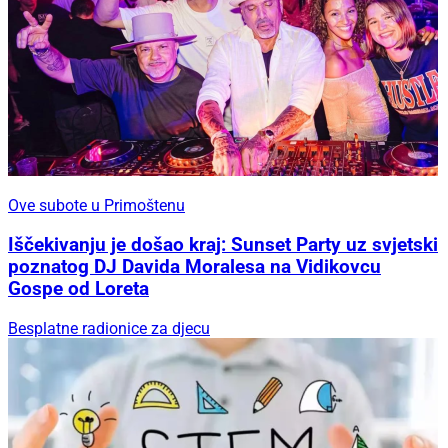
Ove subote u Primoštenu
Iščekivanju je došao kraj: Sunset Party uz svjetski
poznatog DJ Davida Moralesa na Vidikovcu
Gospe od Loreta
Besplatne radionice za djecu