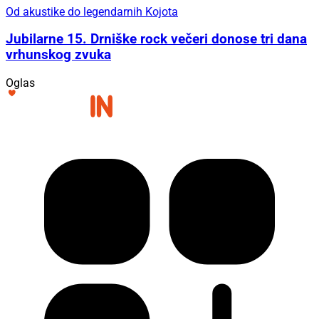
Od akustike do legendarnih Kojota
Jubilarne 15. Drniške rock večeri donose tri dana
vrhunskog zvuka
Oglas