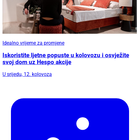
Idealno vrijeme za promjene
Iskoristite ljetne popuste u kolovozu i osvježite
svoj dom uz Hespo akcije
U srijedu, 12. kolovoza