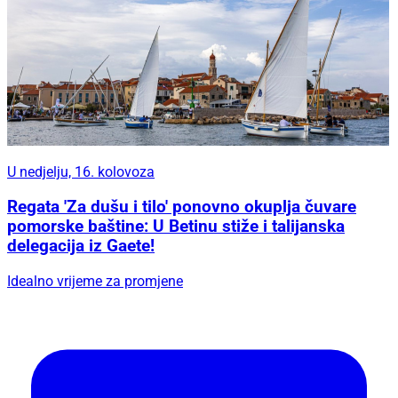
U nedjelju, 16. kolovoza
Regata 'Za dušu i tilo' ponovno okuplja čuvare
pomorske baštine: U Betinu stiže i talijanska
delegacija iz Gaete!
Idealno vrijeme za promjene