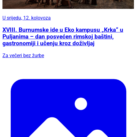
U srijedu, 12. kolovoza
XVIII. Burnumske ide u Eko kampusu „Krka“ u
Puljanima – dan posvećen rimskoj baštini,
gastronomiji i učenju kroz doživljaj
Za večeri bez žurbe