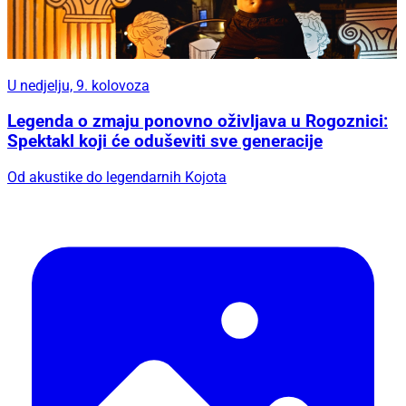
U nedjelju, 9. kolovoza
Legenda o zmaju ponovno oživljava u Rogoznici:
Spektakl koji će oduševiti sve generacije
Od akustike do legendarnih Kojota