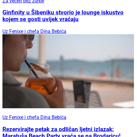
Za večeri bez žurbe
Ginfinity u Šibeniku stvorio je lounge iskustvo
kojem se gosti uvijek vraćaju
Uz Fenixe i chefa Dina Bebića
Uz Fenixe i chefa Dina Bebića
Rezervirajte petak za odličan ljetni izlazak:
Maratuša Beach Party vraća se na Brodaricu!