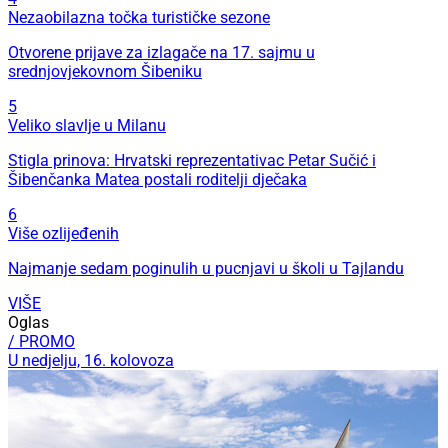
Nezaobilazna točka turističke sezone
Otvorene prijave za izlagače na 17. sajmu u
srednjovjekovnom Šibeniku
5
Veliko slavlje u Milanu
Stigla prinova: Hrvatski reprezentativac Petar Sučić i
Šibenčanka Matea postali roditelji dječaka
6
Više ozlijeđenih
Najmanje sedam poginulih u pucnjavi u školi u Tajlandu
VIŠE
Oglas
/ PROMO
U nedjelju, 16. kolovoza