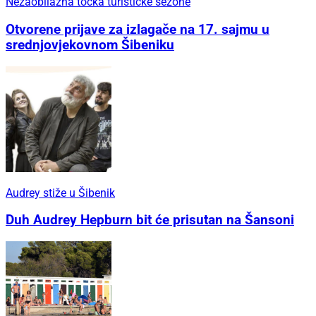
Nezaobilazna točka turističke sezone
Otvorene prijave za izlagače na 17. sajmu u
srednjovjekovnom Šibeniku
Audrey stiže u Šibenik
Duh Audrey Hepburn bit će prisutan na Šansoni