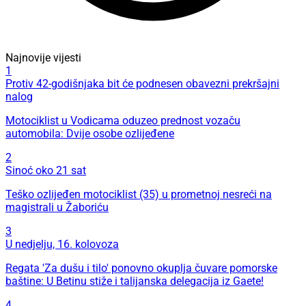
Najnovije vijesti
1
Protiv 42-godišnjaka bit će podnesen obavezni prekršajni
nalog
Motociklist u Vodicama oduzeo prednost vozaču
automobila: Dvije osobe ozlijeđene
2
Sinoć oko 21 sat
Teško ozlijeđen motociklist (35) u prometnoj nesreći na
magistrali u Žaboriću
3
U nedjelju, 16. kolovoza
Regata 'Za dušu i tilo' ponovno okuplja čuvare pomorske
baštine: U Betinu stiže i talijanska delegacija iz Gaete!
4