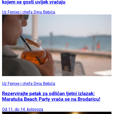
kojem se gosti uvijek vraćaju
Uz Fenixe i chefa Dina Bebića
Uz Fenixe i chefa Dina Bebića
Rezervirajte petak za odličan ljetni izlazak:
Maratuša Beach Party vraća se na Brodaricu!
Od 11. do 14. kolovoza