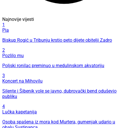
Najnovije vijesti
1
Pia
Biskup Rogić u Tribunju krstio peto dijete obitelji Zadro
2
Pozlilo mu
Poljski ronilac preminuo u medulinskom akvatoriju
3
Koncert na Mihovilu
Silente i Šibenik vole se javno, dubrovački bend oduševio
publiku
4
Lučka kapetanija
Osoba spašena iz mora kod Murtera, gumenjak udario u
obalu Sustipanca