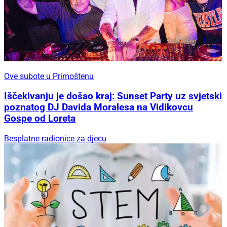
Ove subote u Primoštenu
Iščekivanju je došao kraj: Sunset Party uz svjetski
poznatog DJ Davida Moralesa na Vidikovcu
Gospe od Loreta
Besplatne radionice za djecu