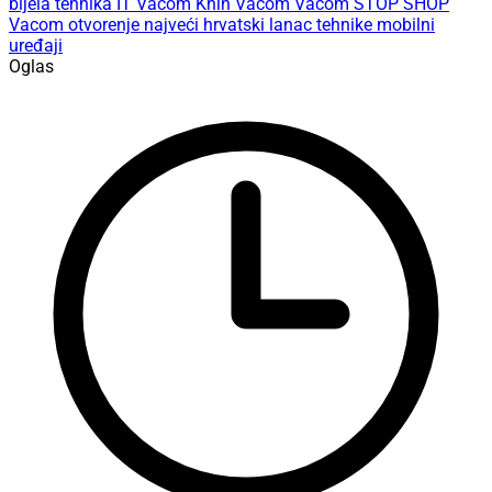
bijela tehnika
IT
Vacom Knin
Vacom
Vacom STOP SHOP
Vacom otvorenje
najveći hrvatski lanac tehnike
mobilni
uređaji
Oglas