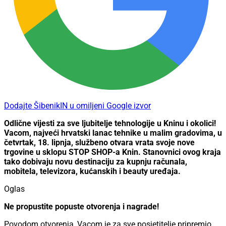
Dodajte ŠibenikIN u omiljeni Google izvor
Odlične vijesti za sve ljubitelje tehnologije u Kninu i okolici!
Vacom, najveći hrvatski lanac tehnike u malim gradovima, u
četvrtak, 18. lipnja, službeno otvara vrata svoje nove
trgovine u sklopu STOP SHOP-a Knin. Stanovnici ovog kraja
tako dobivaju novu destinaciju za kupnju računala,
mobitela, televizora, kućanskih i beauty uređaja.
Oglas
Ne propustite popuste otvorenja i nagrade!
Povodom otvorenja, Vacom je za sve posjetitelje pripremio