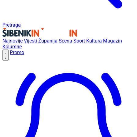
Pretraga
Najnovije
Vijesti
Županija
Scena
Sport
Kultura
Magazin
Kolumne
Promo