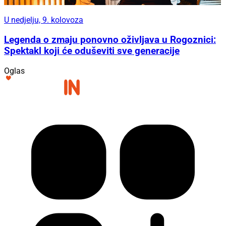
U nedjelju, 9. kolovoza
Legenda o zmaju ponovno oživljava u Rogoznici:
Spektakl koji će oduševiti sve generacije
Oglas