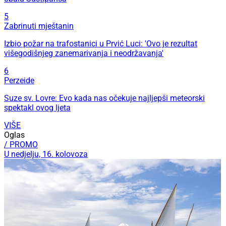
5
Zabrinuti mještanin
Izbio požar na trafostanici u Prvić Luci: 'Ovo je rezultat
višegodišnjeg zanemarivanja i neodržavanja'
6
Perzeide
Suze sv. Lovre: Evo kada nas očekuje najljepši meteorski
spektakl ovog ljeta
VIŠE
Oglas
/ PROMO
U nedjelju, 16. kolovoza