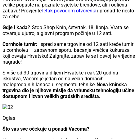
velike popuste na poznate svjetske brendove, ali i odličnu
zabavu! Provjerite
letak povodom otvorenja
i pronađite nešto
za sebe.
Gdje i kada?
Stop Shop Knin, četvrtak, 18. lipnja. Vrata se
otvaraju ujutro, a glavni program počinje u 12 sati.
Cornhole turnir:
Ispred same trgovine od 12 sati kreće turnir
u cornholeu – zabavnom sportu bacanja vrećica kukuruza
koji osvaja Hrvatsku! Zaigrajte, zabavite se i osvojite vrijedne
nagrade!
S više od 30 trgovina diljem Hrvatske i čak 20 godina
iskustva, Vacom je jedan od najvećih domaćih
maloprodajnih lanaca u segmentu tehnike.
Nova kninska
trgovina dio je njihove misije da vrhunsku tehnologiju učine
dostupnom i izvan velikih gradskih središta.
Oglas
Što vas sve očekuje u ponudi Vacoma?