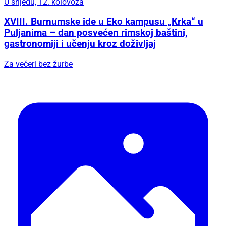
U srijedu, 12. kolovoza
XVIII. Burnumske ide u Eko kampusu „Krka“ u
Puljanima – dan posvećen rimskoj baštini,
gastronomiji i učenju kroz doživljaj
Za večeri bez žurbe