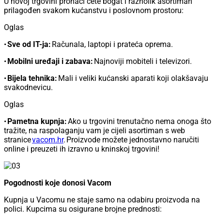
U novoj trgovini pronaći ćete bogat i raznolik asortiman
prilagođen svakom kućanstvu i poslovnom prostoru:
Oglas
•
Sve od IT-ja:
Računala, laptopi i prateća oprema.
•
Mobilni uređaji i zabava:
Najnoviji mobiteli i televizori.
•
Bijela tehnika:
Mali i veliki kućanski aparati koji olakšavaju
svakodnevicu.
Oglas
•
Pametna kupnja:
Ako u trgovini trenutačno nema onoga što
tražite, na raspolaganju vam je cijeli asortiman s web
stranice
vacom.hr
. Proizvode možete jednostavno naručiti
online i preuzeti ih izravno u kninskoj trgovini!
Pogodnosti koje donosi Vacom
Kupnja u Vacomu ne staje samo na odabiru proizvoda na
polici. Kupcima su osigurane brojne prednosti: