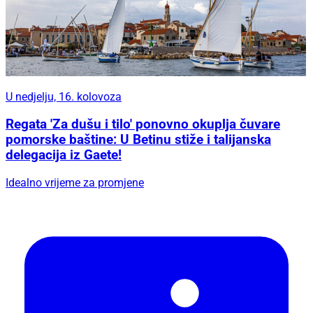
U nedjelju, 16. kolovoza
Regata 'Za dušu i tilo' ponovno okuplja čuvare
pomorske baštine: U Betinu stiže i talijanska
delegacija iz Gaete!
Idealno vrijeme za promjene