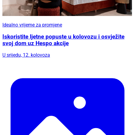
Idealno vrijeme za promjene
Iskoristite ljetne popuste u kolovozu i osvježite
svoj dom uz Hespo akcije
U srijedu, 12. kolovoza