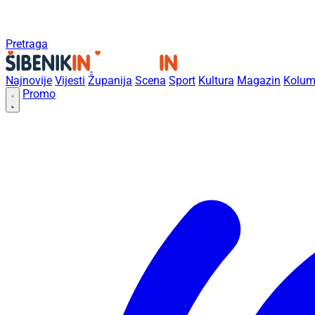
Pretraga
Najnovije
Vijesti
Županija
Scena
Sport
Kultura
Magazin
Kolum
Promo