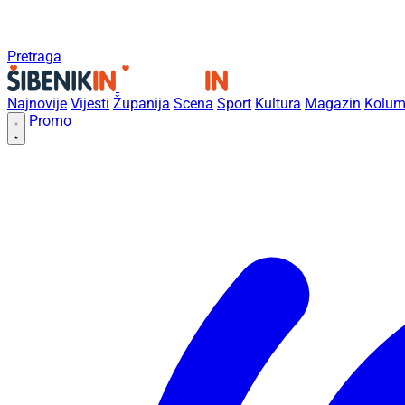
Pretraga
Najnovije
Vijesti
Županija
Scena
Sport
Kultura
Magazin
Kolum
Promo