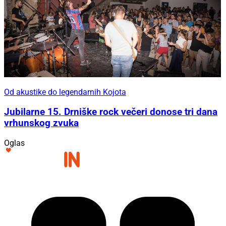
Od akustike do legendarnih Kojota
Jubilarne 15. Drniške rock večeri donose tri dana
vrhunskog zvuka
Oglas