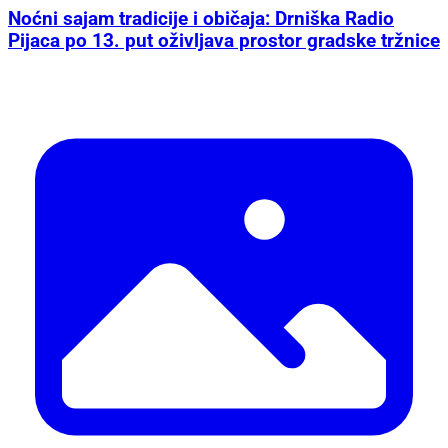
Noćni sajam tradicije i običaja: Drniška Radio
Pijaca po 13. put oživljava prostor gradske tržnice