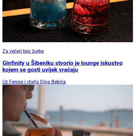
Za večeri bez žurbe
Ginfinity u Šibeniku stvorio je lounge iskustvo
kojem se gosti uvijek vraćaju
Uz Fenixe i chefa Dina Bebića