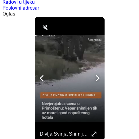
Radovi u tijeku
Poslovni adresar
Oglas
Započela Izgradnja Punionica Na Šibenskom Autobusnom Kolodvoru. Četiri Perona Zatvorena
Divlja Svinja Snimljena Uz More U Primoštenu
Započeli su radovi na izgradnji punionica na šibenskom Autobusnom kolodvoru za nove elektricne autobuse koji uskoro dolaze na šibenske ceste. https://sibenik.in/sibenik/zapocela-izgradnja-punionica-na-sibenskom-autobusnom-kolodvoru-cetiri-perona-zatvorena/