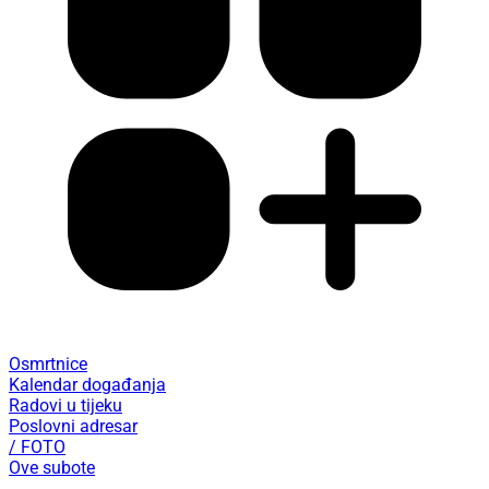
Osmrtnice
Kalendar događanja
Radovi u tijeku
Poslovni adresar
/ FOTO
Ove subote