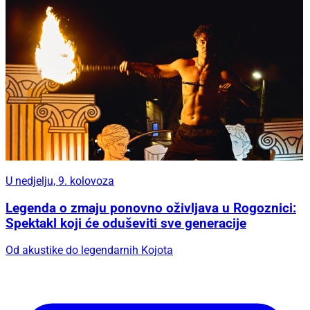
U nedjelju, 9. kolovoza
Legenda o zmaju ponovno oživljava u Rogoznici:
Spektakl koji će oduševiti sve generacije
Od akustike do legendarnih Kojota