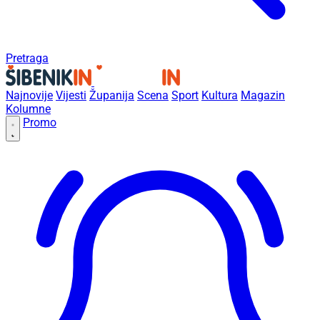
Pretraga
Najnovije
Vijesti
Županija
Scena
Sport
Kultura
Magazin
Kolumne
Promo