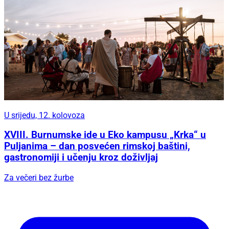
U srijedu, 12. kolovoza
XVIII. Burnumske ide u Eko kampusu „Krka“ u
Puljanima – dan posvećen rimskoj baštini,
gastronomiji i učenju kroz doživljaj
Za večeri bez žurbe