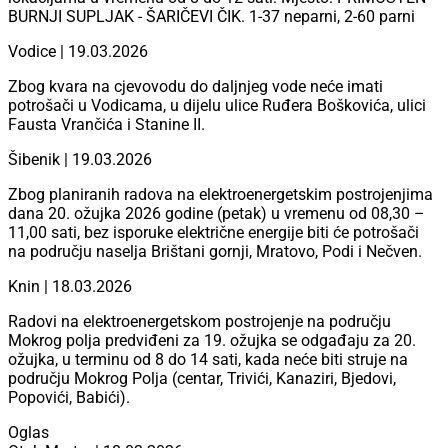
BURNJI SUPLJAK - ŠARIČEVI ČIK. 1-37 neparni, 2-60 parni
Vodice | 19.03.2026
Zbog kvara na cjevovodu do daljnjeg vode neće imati
potrošači u Vodicama, u dijelu ulice Ruđera Boškovića, ulici
Fausta Vrančića i Stanine II.
Šibenik | 19.03.2026
Zbog planiranih radova na elektroenergetskim postrojenjima
dana 20. ožujka 2026 godine (petak) u vremenu od 08,30 –
11,00 sati, bez isporuke električne energije biti će potrošači
na području naselja Brištani gornji, Mratovo, Podi i Nečven.
Knin | 18.03.2026
Radovi na elektroenergetskom postrojenje na području
Mokrog polja predviđeni za 19. ožujka se odgađaju za 20.
ožujka, u terminu od 8 do 14 sati, kada neće biti struje na
području Mokrog Polja (centar, Trivići, Kanaziri, Bjedovi,
Popovići, Babići).
Oglas