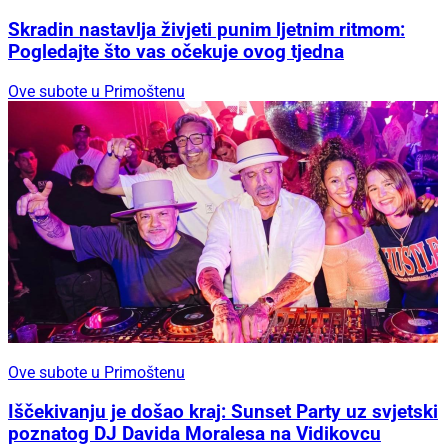
Skradin nastavlja živjeti punim ljetnim ritmom:
Pogledajte što vas očekuje ovog tjedna
Ove subote u Primoštenu
Ove subote u Primoštenu
Iščekivanju je došao kraj: Sunset Party uz svjetski
poznatog DJ Davida Moralesa na Vidikovcu