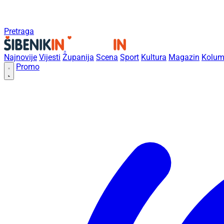
Pretraga
Najnovije
Vijesti
Županija
Scena
Sport
Kultura
Magazin
Kolum
Promo