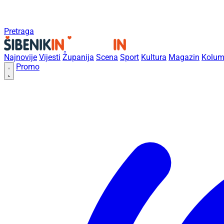
Pretraga
Najnovije
Vijesti
Županija
Scena
Sport
Kultura
Magazin
Kolum
Promo