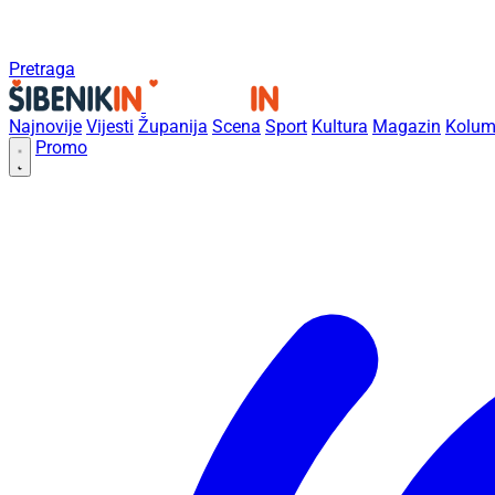
Pretraga
Najnovije
Vijesti
Županija
Scena
Sport
Kultura
Magazin
Kolum
Promo