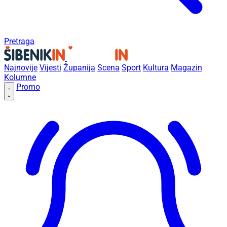
Pretraga
Najnovije
Vijesti
Županija
Scena
Sport
Kultura
Magazin
Kolumne
Promo