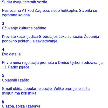
Sudar dvaju teretnih vozila
Nesreća na A1 kod Zagreba, sletio helikopter. Stvorila se
ogromna kolona
3
Očuvanje kulturne baštine
Krovište kuće Iljadica-Grbešić još čeka sanaciju: Županija
ponovno pokrenula savjetovanje
4
Evo detalja
Privremena regulacija prometa u Drnišu tijekom održavanja
13. Radio pijace
5
Objasnili i zašto
Gmail ukida popularne opcije: Velike promjene stižu
milijunima korisnika
6
Glazba, spiza i zabava