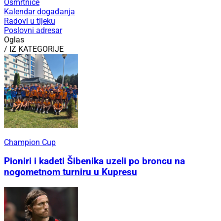
Osmrtnice
Kalendar događanja
Radovi u tijeku
Poslovni adresar
Oglas
/ IZ KATEGORIJE
Champion Cup
Pioniri i kadeti Šibenika uzeli po broncu na
nogometnom turniru u Kupresu