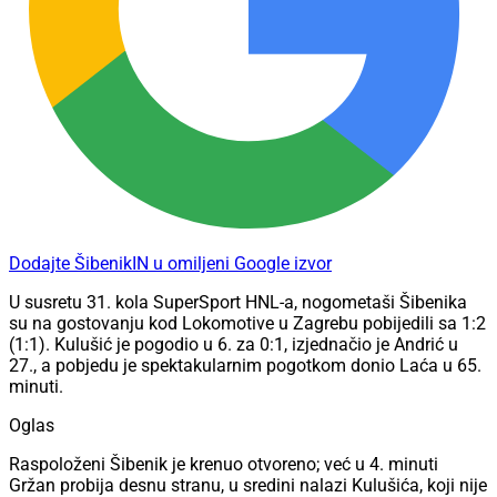
Dodajte ŠibenikIN u omiljeni Google izvor
U susretu 31. kola SuperSport HNL-a, nogometaši Šibenika
su na gostovanju kod Lokomotive u Zagrebu pobijedili sa 1:2
(1:1). Kulušić je pogodio u 6. za 0:1, izjednačio je Andrić u
27., a pobjedu je spektakularnim pogotkom donio Laća u 65.
minuti.
Oglas
Raspoloženi Šibenik je krenuo otvoreno; već u 4. minuti
Gržan probija desnu stranu, u sredini nalazi Kulušića, koji nije