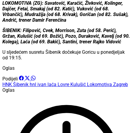
LOKOMOTIVA (ZG): Savatović, Karačić, Živković, Kolinger,
Dajčer, Fetai, Smakaj (od 82. Katić), Vuković (od 68.
Vrbančić), Mudražija (od 68. Krivak), Goričan (od 82. Sušak),
Andrić, trener Damir Ferenčina
ŠIBENIK: Filipović, Cvek, Morrison, Zuta (od 58. Perić),
Gržan, Kulušić (od 69. Božić), Pozo, Duraković, Kavelj (od 90.
Kolega), Laća (od 69. Bakić), Santini, trener Rajko Vidović
U sljedećem susretu Šibenik dočekuje Goricu u ponedjeljak
od 19:15.
Oglas
Podijeli
HNK Šibenik
hnl
ivan laća
Lovre Kulušić
Lokomotiva Zagreb
Oglas