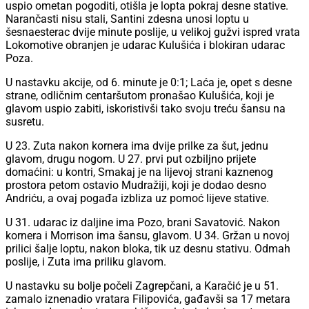
uspio ometan pogoditi, otišla je lopta pokraj desne stative.
Narančasti nisu stali, Santini zdesna unosi loptu u
šesnaesterac dvije minute poslije, u velikoj gužvi ispred vrata
Lokomotive obranjen je udarac Kulušića i blokiran udarac
Poza.
U nastavku akcije, od 6. minute je 0:1; Laća je, opet s desne
strane, odličnim centaršutom pronašao Kulušića, koji je
glavom uspio zabiti, iskoristivši tako svoju treću šansu na
susretu.
U 23. Zuta nakon kornera ima dvije prilke za šut, jednu
glavom, drugu nogom. U 27. prvi put ozbiljno prijete
domaćini: u kontri, Smakaj je na lijevoj strani kaznenog
prostora petom ostavio Mudražiji, koji je dodao desno
Andriću, a ovaj pogađa izbliza uz pomoć lijeve stative.
U 31. udarac iz daljine ima Pozo, brani Savatović. Nakon
kornera i Morrison ima šansu, glavom. U 34. Gržan u novoj
prilici šalje loptu, nakon bloka, tik uz desnu stativu. Odmah
poslije, i Zuta ima priliku glavom.
U nastavku su bolje počeli Zagrepčani, a Karačić je u 51.
zamalo iznenadio vratara Filipovića, gađavši sa 17 metara