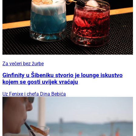
Za večeri bez žurbe
Ginfinity u Šibeniku stvorio je lounge iskustvo
kojem se gosti uvijek vraćaju
Uz Fenixe i chefa Dina Bebića