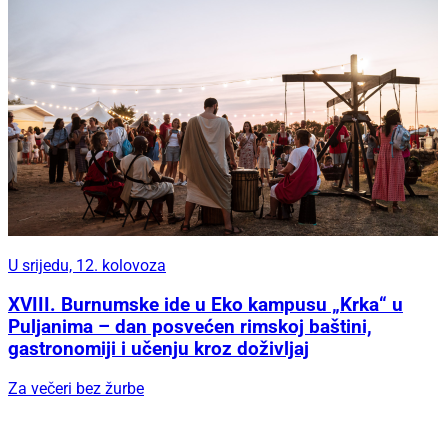
U srijedu, 12. kolovoza
XVIII. Burnumske ide u Eko kampusu „Krka“ u
Puljanima – dan posvećen rimskoj baštini,
gastronomiji i učenju kroz doživljaj
Za večeri bez žurbe