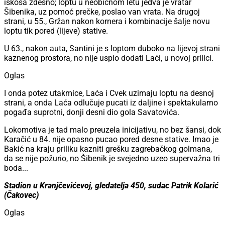
iskosa zdesno; loptu u neobičnom letu jedva je vratar
Šibenika, uz pomoć prečke, poslao van vrata. Na drugoj
strani, u 55., Gržan nakon kornera i kombinacije šalje novu
loptu tik pored (lijeve) stative.
U 63., nakon auta, Santini je s loptom duboko na lijevoj strani
kaznenog prostora, no nije uspio dodati Laći, u novoj prilici.
Oglas
I onda potez utakmice, Laća i Cvek uzimaju loptu na desnoj
strani, a onda Laća odlučuje pucati iz daljine i spektakularno
pogađa suprotni, donji desni dio gola Savatovića.
Lokomotiva je tad malo preuzela inicijativu, no bez šansi, dok
Karačić u 84. nije opasno pucao pored desne stative. Imao je
Bakić na kraju priliku kazniti grešku zagrebačkog golmana,
da se nije požurio, no Šibenik je svejedno uzeo supervažna tri
boda...
Stadion u Kranjčevićevoj, gledatelja 450, sudac Patrik Kolarić
(Čakovec)
Oglas