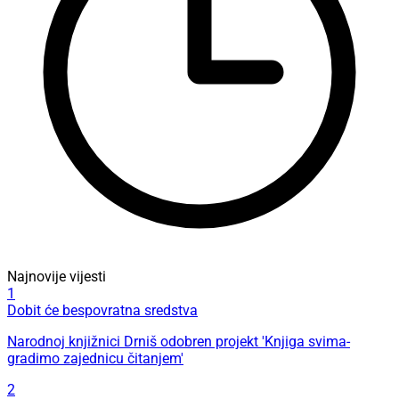
Najnovije vijesti
1
Dobit će bespovratna sredstva
Narodnoj knjižnici Drniš odobren projekt 'Knjiga svima-
gradimo zajednicu čitanjem'
2