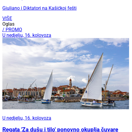
Giuliano i Diktatori na Kašićkoj fešti
VIŠE
Oglas
/ PROMO
U nedjelju, 16. kolovoza
U nedjelju, 16. kolovoza
Regata 'Za dušu i tilo' ponovno okuplja čuvare