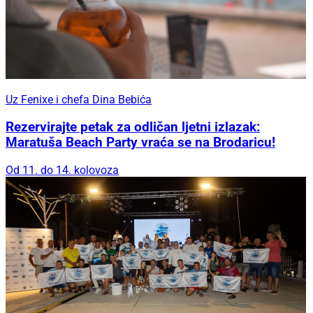
Uz Fenixe i chefa Dina Bebića
Rezervirajte petak za odličan ljetni izlazak:
Maratuša Beach Party vraća se na Brodaricu!
Od 11. do 14. kolovoza