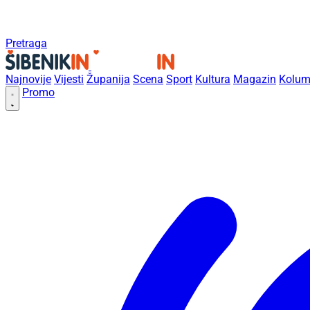
Pretraga
Najnovije
Vijesti
Županija
Scena
Sport
Kultura
Magazin
Kolum
Promo