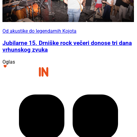
Od akustike do legendarnih Kojota
Jubilarne 15. Drniške rock večeri donose tri dana
vrhunskog zvuka
Oglas