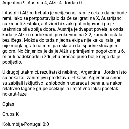
Argentina 9, Austrija 4, Alžir 4, Jordan 0
I Austriji i Alžiru trebalo je neriješeno, Iran je čekao da ne bude
remi. Iako se pretpostavljalo da će se igrati na X, Austrijanci
su krenuli žestoko, a Alžirci bi svaki put odgovorili pa je
utakmica bila zbilja dobra. Austrija je dvaput povela, a onda,
kada je Alžir u nadoknadi preokrenuo na 3:2, zamalo ostala
bez ičega. Možda do tada nijedna ekipa nije kalkulirala, jer
nije mogla igrati na remi pa riskirati da ispadne slučajnim
golom. No činjenica je da je Alžir s primljenim pogotkom u 6.
minuti nadoknade u ždrijebu prošao puno bolje nego da je
pobijedio.
U drugoj utakmici, rezultatski nebitnoj, Argentina i Jordan isto
su pokazali zanimljivu predstavu. Efikasni Argentinci sinoć
su zabijali isključivo iz slobodnih udaraca i penala, a nakon
relativno lagane grupe očekuje ih i relativno lakši početak
nokaut-faze.
Oglas
Grupa K
Kolumbija-Portugal 0:0