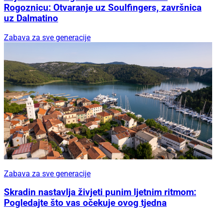
Rogoznicu: Otvaranje uz Soulfingers, završnica
uz Dalmatino
Zabava za sve generacije
Zabava za sve generacije
Skradin nastavlja živjeti punim ljetnim ritmom:
Pogledajte što vas očekuje ovog tjedna