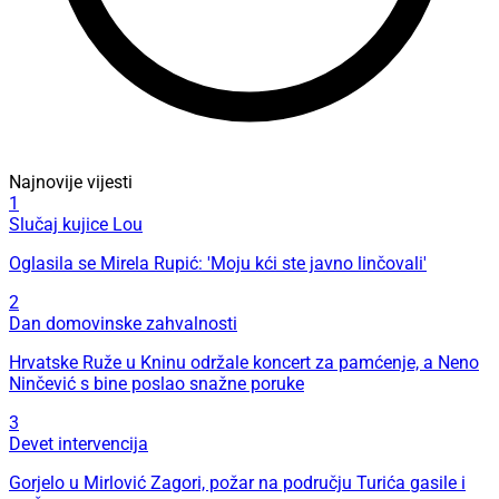
Najnovije vijesti
1
Slučaj kujice Lou
Oglasila se Mirela Rupić: 'Moju kći ste javno linčovali'
2
Dan domovinske zahvalnosti
Hrvatske Ruže u Kninu održale koncert za pamćenje, a Neno
Ninčević s bine poslao snažne poruke
3
Devet intervencija
Gorjelo u Mirlović Zagori, požar na području Turića gasile i