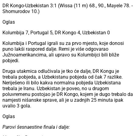
DR Kongo-Uzbekistan 3:1 (Wissa (11 m) 68., 90., Mayele 78. -
Shomurodov 10.)
Oglas
Kolumbija 7, Portugal 5, DR Kongo 4, Uzbekistan 0
Kolumbija i Portugal igrali su za prvo mjesto, koje donosi
puno lakši raspored dalje. Remi je više odgovarao
Južnoamerikancima, ali upravo su Kolumbijci bili bliže
pobjedi.
Druga utakmica odlučivala je tko će dalje, DR Kongu je
trebala pobjeda, a Uzbekistanu pobjeda od čak 7 razlike.
Neriješeno ili bilo kakva normalna pobjeda Uzbekistana
trebala je Iranu. Uzbekistan je poveo, no u drugom
poluvremenu postojao je DR Kongo, kojem je dugo trebalo da
namjesti nišanske sprave, ali je u zadnjih 25 minuta ipak
uvalio 3 gola.
Oglas
Parovi šesnaestine finala i dalje: