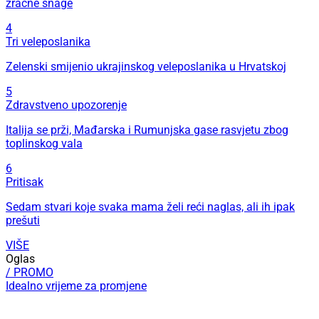
zračne snage
4
Tri veleposlanika
Zelenski smijenio ukrajinskog veleposlanika u Hrvatskoj
5
Zdravstveno upozorenje
Italija se prži, Mađarska i Rumunjska gase rasvjetu zbog
toplinskog vala
6
Pritisak
Sedam stvari koje svaka mama želi reći naglas, ali ih ipak
prešuti
VIŠE
Oglas
/ PROMO
Idealno vrijeme za promjene