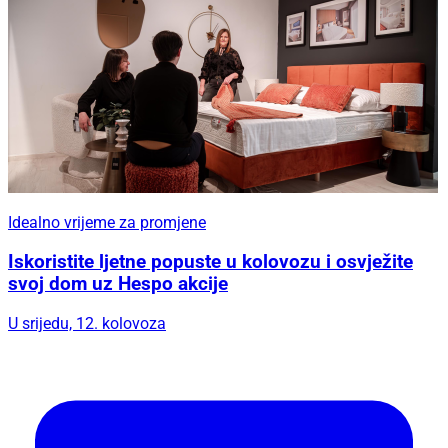
Idealno vrijeme za promjene
Iskoristite ljetne popuste u kolovozu i osvježite
svoj dom uz Hespo akcije
U srijedu, 12. kolovoza