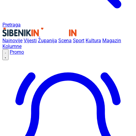
Pretraga
Najnovije
Vijesti
Županija
Scena
Sport
Kultura
Magazin
Kolumne
Promo