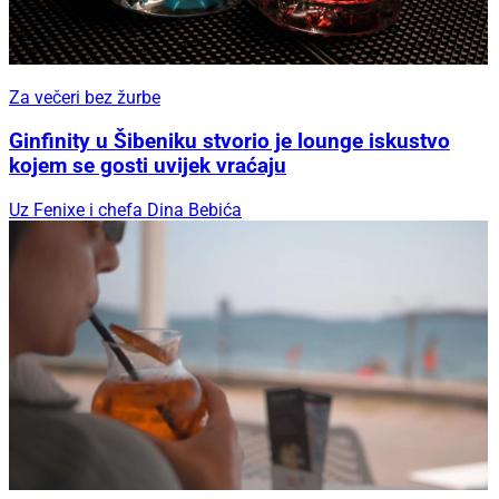
Za večeri bez žurbe
Ginfinity u Šibeniku stvorio je lounge iskustvo
kojem se gosti uvijek vraćaju
Uz Fenixe i chefa Dina Bebića