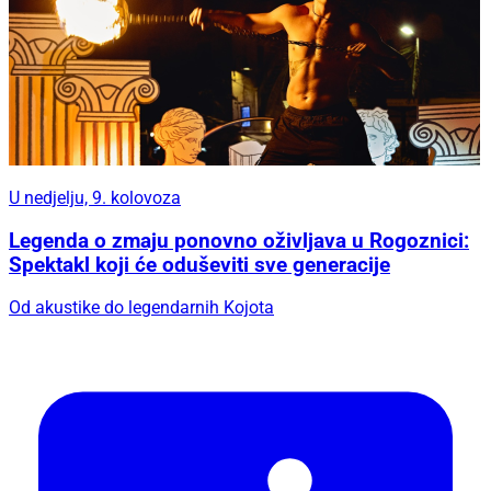
U nedjelju, 9. kolovoza
Legenda o zmaju ponovno oživljava u Rogoznici:
Spektakl koji će oduševiti sve generacije
Od akustike do legendarnih Kojota