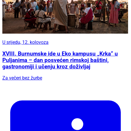
U srijedu, 12. kolovoza
XVIII. Burnumske ide u Eko kampusu „Krka“ u
Puljanima – dan posvećen rimskoj baštini,
gastronomiji i učenju kroz doživljaj
Za večeri bez žurbe