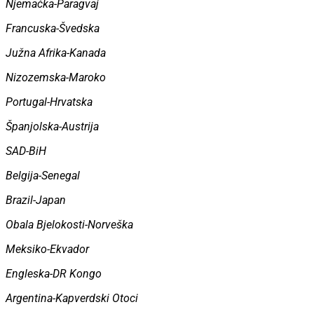
Njemačka-Paragvaj
Francuska-Švedska
Južna Afrika-Kanada
Nizozemska-Maroko
Portugal-Hrvatska
Španjolska-Austrija
SAD-BiH
Belgija-Senegal
Brazil-Japan
Obala Bjelokosti-Norveška
Meksiko-Ekvador
Engleska-DR Kongo
Argentina-Kapverdski Otoci