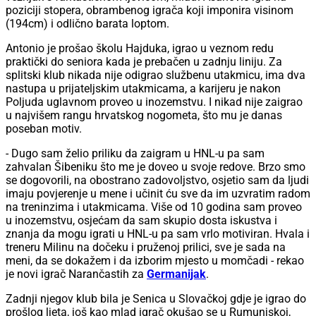
poziciji stopera, obrambenog igrača koji imponira visinom
(194cm) i odlično barata loptom.
Antonio je prošao školu Hajduka, igrao u veznom redu
praktički do seniora kada je prebačen u zadnju liniju. Za
splitski klub nikada nije odigrao službenu utakmicu, ima dva
nastupa u prijateljskim utakmicama, a karijeru je nakon
Poljuda uglavnom proveo u inozemstvu. I nikad nije zaigrao
u najvišem rangu hrvatskog nogometa, što mu je danas
poseban motiv.
- Dugo sam želio priliku da zaigram u HNL-u pa sam
zahvalan Šibeniku što me je doveo u svoje redove. Brzo smo
se dogovorili, na obostrano zadovoljstvo, osjetio sam da ljudi
imaju povjerenje u mene i učinit ću sve da im uzvratim radom
na treninzima i utakmicama. Više od 10 godina sam proveo
u inozemstvu, osjećam da sam skupio dosta iskustva i
znanja da mogu igrati u HNL-u pa sam vrlo motiviran. Hvala i
treneru Milinu na dočeku i pruženoj prilici, sve je sada na
meni, da se dokažem i da izborim mjesto u momčadi - rekao
je novi igrač Narančastih za
Germanijak
.
Zadnji njegov klub bila je Senica u Slovačkoj gdje je igrao do
prošlog ljeta, još kao mlad igrač okušao se u Rumunjskoj,