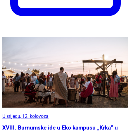
U srijedu, 12. kolovoza
XVIII. Burnumske ide u Eko kampusu „Krka“ u