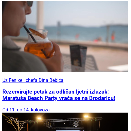
Uz Fenixe i chefa Dina Bebića
Rezervirajte petak za odličan ljetni izlazak:
Maratuša Beach Party vraća se na Brodaricu!
Od 11. do 14. kolovoza