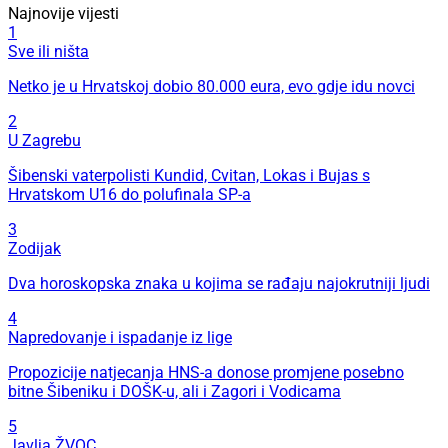
Najnovije vijesti
1
Sve ili ništa
Netko je u Hrvatskoj dobio 80.000 eura, evo gdje idu novci
2
U Zagrebu
Šibenski vaterpolisti Kundid, Cvitan, Lokas i Bujas s
Hrvatskom U16 do polufinala SP-a
3
Zodijak
Dva horoskopska znaka u kojima se rađaju najokrutniji ljudi
4
Napredovanje i ispadanje iz lige
Propozicije natjecanja HNS-a donose promjene posebno
bitne Šibeniku i DOŠK-u, ali i Zagori i Vodicama
5
Javlja ŽVOC