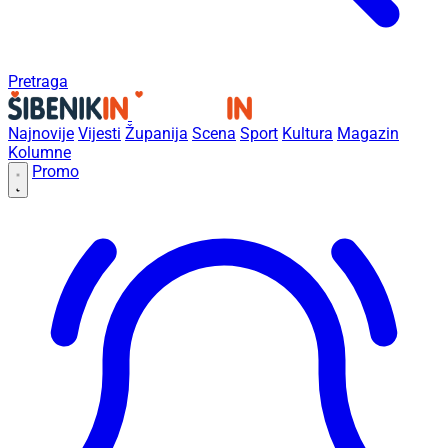
Pretraga
Najnovije
Vijesti
Županija
Scena
Sport
Kultura
Magazin
Kolumne
Promo