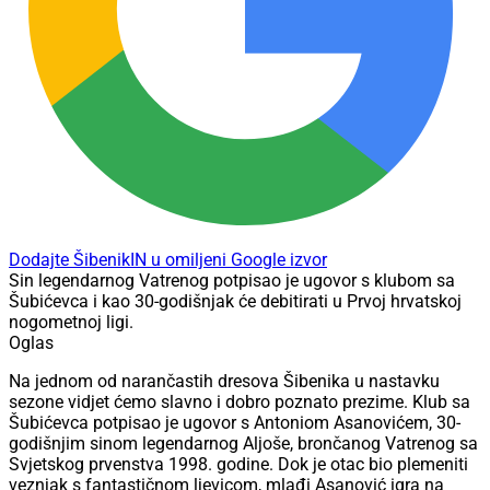
Dodajte ŠibenikIN u omiljeni Google izvor
Sin legendarnog Vatrenog potpisao je ugovor s klubom sa
Šubićevca i kao 30-godišnjak će debitirati u Prvoj hrvatskoj
nogometnoj ligi.
Oglas
Na jednom od narančastih dresova Šibenika u nastavku
sezone vidjet ćemo slavno i dobro poznato prezime. Klub sa
Šubićevca potpisao je ugovor s Antoniom Asanovićem, 30-
godišnjim sinom legendarnog Aljoše, brončanog Vatrenog sa
Svjetskog prvenstva 1998. godine. Dok je otac bio plemeniti
veznjak s fantastičnom ljevicom, mlađi Asanović igra na