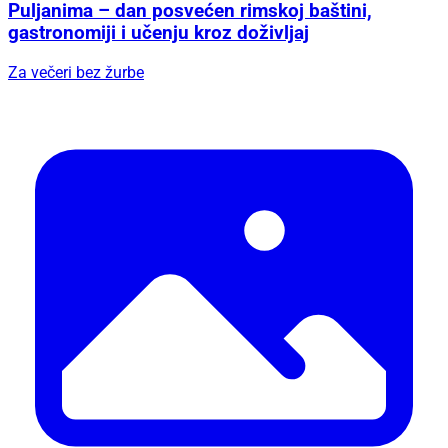
Puljanima – dan posvećen rimskoj baštini,
gastronomiji i učenju kroz doživljaj
Za večeri bez žurbe