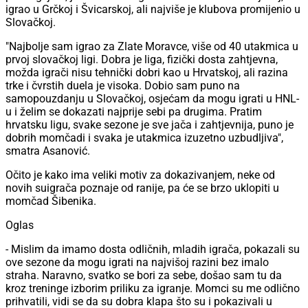
igrao u Grčkoj i Švicarskoj, ali najviše je klubova promijenio u
Slovačkoj.
"Najbolje sam igrao za Zlate Moravce, više od 40 utakmica u
prvoj slovačkoj ligi. Dobra je liga, fizički dosta zahtjevna,
možda igrači nisu tehnički dobri kao u Hrvatskoj, ali razina
trke i čvrstih duela je visoka. Dobio sam puno na
samopouzdanju u Slovačkoj, osjećam da mogu igrati u HNL-
u i želim se dokazati najprije sebi pa drugima. Pratim
hrvatsku ligu, svake sezone je sve jača i zahtjevnija, puno je
dobrih momčadi i svaka je utakmica izuzetno uzbudljiva",
smatra Asanović.
Očito je kako ima veliki motiv za dokazivanjem, neke od
novih suigrača poznaje od ranije, pa će se brzo uklopiti u
momčad Šibenika.
Oglas
- Mislim da imamo dosta odličnih, mladih igrača, pokazali su
ove sezone da mogu igrati na najvišoj razini bez imalo
straha. Naravno, svatko se bori za sebe, došao sam tu da
kroz treninge izborim priliku za igranje. Momci su me odlično
prihvatili, vidi se da su dobra klapa što su i pokazivali u