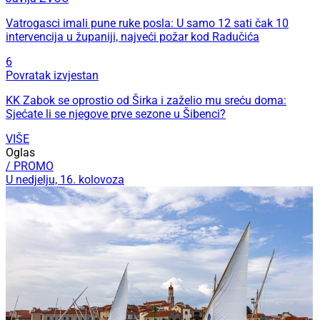
Vatrogasci imali pune ruke posla: U samo 12 sati čak 10
intervencija u županiji, najveći požar kod Radučića
6
Povratak izvjestan
KK Zabok se oprostio od Širka i zaželio mu sreću doma:
Sjećate li se njegove prve sezone u Šibenci?
VIŠE
Oglas
/ PROMO
U nedjelju, 16. kolovoza