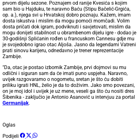
prvom dijelu sezone. Poznajem od ranije Kvesića s kojim
sam bio u Hajduku, te naravno Baću (Stipu Bačelić-Grgića,
op. a.), njega svi u Hrvatskoj dobro poznaju. Kažem, imam
dosta iskustva i mislim da mogu pomoći momčadi. Volim
dosta pričati dok igram, podviknuti i savjetovati, mislim da
mogu donijeti stabilnost u obrambenom dijelu igre - dodao je
30-godišnji Splićanin rođen u francuskom Cannesu gdje mu
je svojedobno igrao otac Aljoša. Jasno da legendarni Vatreni
prati sinovu karijeru, odnedavno je trener reprezentacije
Zambije.
"Da, otac je postao izbornik Zambije, prvi dojmovi su mu
odlični i siguran sam da će imati puno uspjeha. Naravno,
uvijek razgovaramo o nogometu, sretan je što ću dobiti
priliku igrati HNL, želio je da to doživim. Jako smo povezani,
on je moj idol i uvijek je uz mene, veseli ga što ću nositi dres
Šibenika - zaključio je Antonio Asanović u intervjuu za portal
Germanijak
.
Oglas
Podijeli