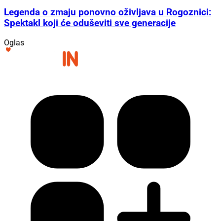
Legenda o zmaju ponovno oživljava u Rogoznici:
Spektakl koji će oduševiti sve generacije
Oglas