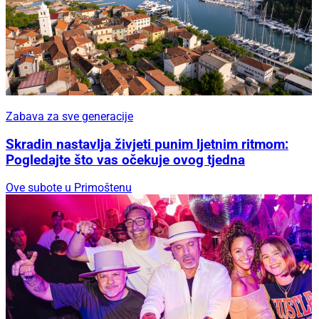
Zabava za sve generacije
Skradin nastavlja živjeti punim ljetnim ritmom:
Pogledajte što vas očekuje ovog tjedna
Ove subote u Primoštenu