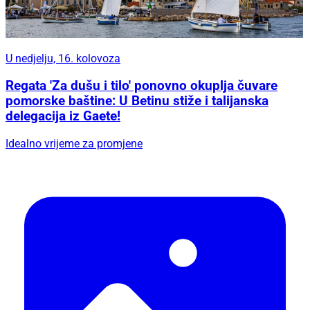
U nedjelju, 16. kolovoza
Regata 'Za dušu i tilo' ponovno okuplja čuvare
pomorske baštine: U Betinu stiže i talijanska
delegacija iz Gaete!
Idealno vrijeme za promjene