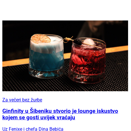
Za večeri bez žurbe
Ginfinity u Šibeniku stvorio je lounge iskustvo
kojem se gosti uvijek vraćaju
Uz Fenixe i chefa Dina Bebića