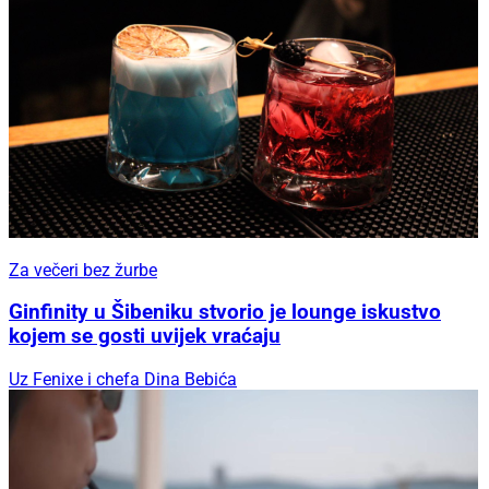
Za večeri bez žurbe
Ginfinity u Šibeniku stvorio je lounge iskustvo
kojem se gosti uvijek vraćaju
Uz Fenixe i chefa Dina Bebića