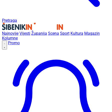
Pretraga
Najnovije
Vijesti
Županija
Scena
Sport
Kultura
Magazin
Kolumne
Promo