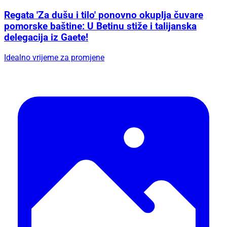
Regata 'Za dušu i tilo' ponovno okuplja čuvare
pomorske baštine: U Betinu stiže i talijanska
delegacija iz Gaete!
Idealno vrijeme za promjene