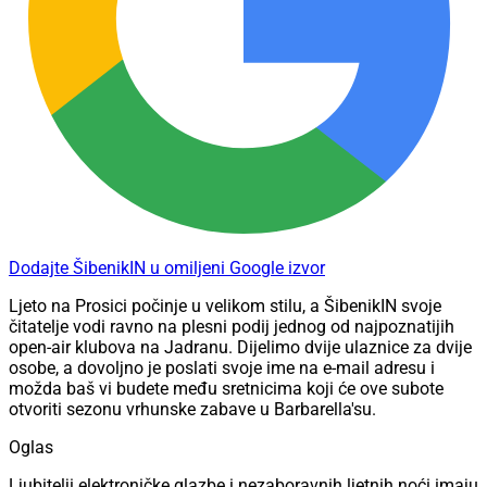
Dodajte ŠibenikIN u omiljeni Google izvor
Ljeto na Prosici počinje u velikom stilu, a ŠibenikIN svoje
čitatelje vodi ravno na plesni podij jednog od najpoznatijih
open-air klubova na Jadranu. Dijelimo dvije ulaznice za dvije
osobe, a dovoljno je poslati svoje ime na e-mail adresu i
možda baš vi budete među sretnicima koji će ove subote
otvoriti sezonu vrhunske zabave u Barbarella'su.
Oglas
Ljubitelji elektroničke glazbe i nezaboravnih ljetnih noći imaju