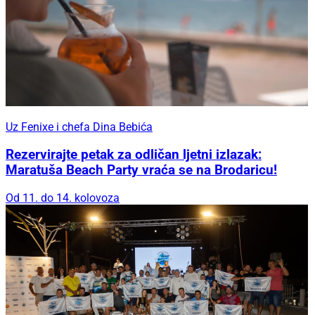
Uz Fenixe i chefa Dina Bebića
Rezervirajte petak za odličan ljetni izlazak:
Maratuša Beach Party vraća se na Brodaricu!
Od 11. do 14. kolovoza