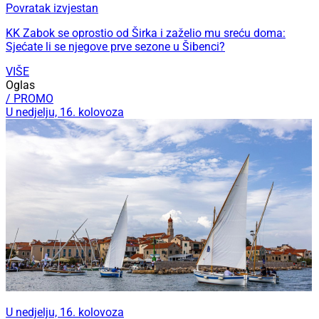
Povratak izvjestan
KK Zabok se oprostio od Širka i zaželio mu sreću doma:
Sjećate li se njegove prve sezone u Šibenci?
VIŠE
Oglas
/ PROMO
U nedjelju, 16. kolovoza
U nedjelju, 16. kolovoza