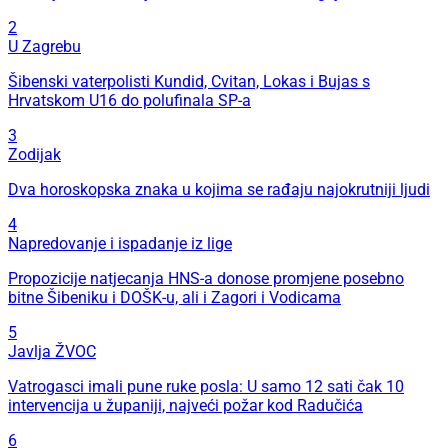
2
U Zagrebu
Šibenski vaterpolisti Kundid, Cvitan, Lokas i Bujas s
Hrvatskom U16 do polufinala SP-a
3
Zodijak
Dva horoskopska znaka u kojima se rađaju najokrutniji ljudi
4
Napredovanje i ispadanje iz lige
Propozicije natjecanja HNS-a donose promjene posebno
bitne Šibeniku i DOŠK-u, ali i Zagori i Vodicama
5
Javlja ŽVOC
Vatrogasci imali pune ruke posla: U samo 12 sati čak 10
intervencija u županiji, najveći požar kod Radučića
6