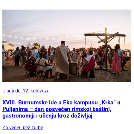
U srijedu, 12. kolovoza
XVIII. Burnumske ide u Eko kampusu „Krka“ u
Puljanima – dan posvećen rimskoj baštini,
gastronomiji i učenju kroz doživljaj
Za večeri bez žurbe