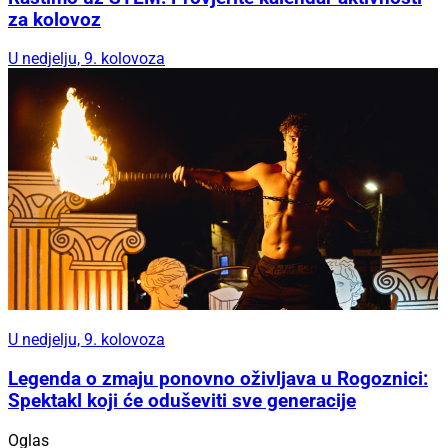
za kolovoz
U nedjelju, 9. kolovoza
U nedjelju, 9. kolovoza
Legenda o zmaju ponovno oživljava u Rogoznici:
Spektakl koji će oduševiti sve generacije
Oglas