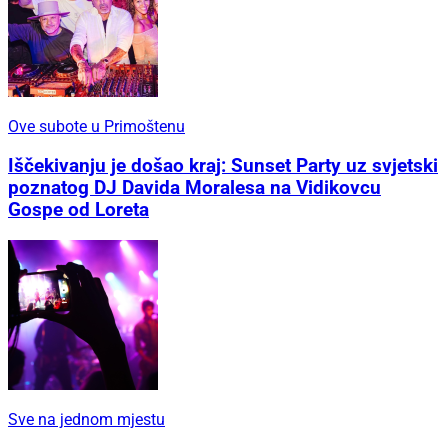
Ove subote u Primoštenu
Iščekivanju je došao kraj: Sunset Party uz svjetski
poznatog DJ Davida Moralesa na Vidikovcu
Gospe od Loreta
Sve na jednom mjestu