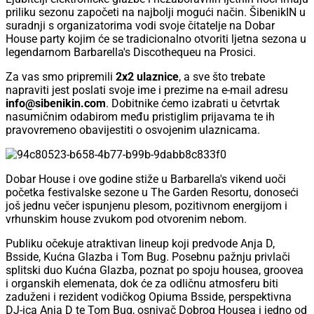
priliku sezonu započeti na najbolji mogući način. ŠibenikIN u
suradnji s organizatorima vodi svoje čitatelje na Dobar
House party kojim će se tradicionalno otvoriti ljetna sezona u
legendarnom Barbarella's Discothequeu na Prosici.
Za vas smo pripremili
2x2 ulaznice
, a sve što trebate
napraviti jest poslati svoje ime i prezime na e-mail adresu
info@sibenikin.com
. Dobitnike ćemo izabrati u četvrtak
nasumičnim odabirom među pristiglim prijavama te ih
pravovremeno obavijestiti o osvojenim ulaznicama.
Dobar House i ove godine stiže u Barbarella's vikend uoči
početka festivalske sezone u The Garden Resortu, donoseći
još jednu večer ispunjenu plesom, pozitivnom energijom i
vrhunskim house zvukom pod otvorenim nebom.
Publiku očekuje atraktivan lineup koji predvode Anja D,
Bsside, Kućna Glazba i Tom Bug. Posebnu pažnju privlači
splitski duo Kućna Glazba, poznat po spoju housea, groovea
i organskih elemenata, dok će za odličnu atmosferu biti
zaduženi i rezident vodičkog Opiuma Bsside, perspektivna
DJ-ica Anja D te Tom Bug, osnivač Dobrog Housea i jedno od