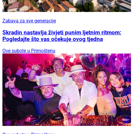
Zabava za sve generacije
Skradin nastavlja živjeti punim ljetnim ritmom:
Pogledajte što vas očekuje ovog tjedna
Ove subote u Primoštenu