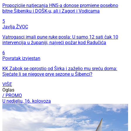
Propozicije natjecanja HNS-a donose promjene posebno
bitne Šibeniku i DOŠK-u, ali i Zagori i Vodicama
5
Javlja ŽVOC
Vatrogasci imali pune ruke posla: U samo 12 sati čak 10
intervencija u županiji, najveći požar kod Radučića
6
Povratak izvjestan
KK Zabok se oprostio od Širka i zaželio mu sreću doma:
Sjećate li se njegove prve sezone u Šibenci?
VIŠE
Oglas
/ PROMO
U nedjelju, 16. kolovoza