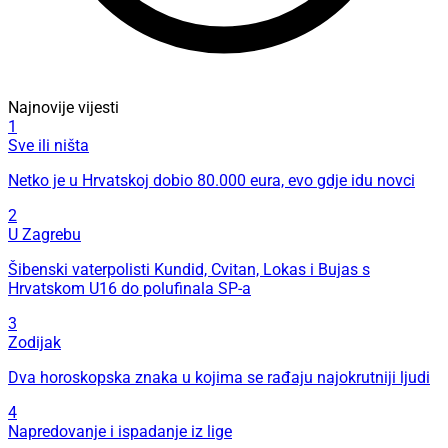
Najnovije vijesti
1
Sve ili ništa
Netko je u Hrvatskoj dobio 80.000 eura, evo gdje idu novci
2
U Zagrebu
Šibenski vaterpolisti Kundid, Cvitan, Lokas i Bujas s
Hrvatskom U16 do polufinala SP-a
3
Zodijak
Dva horoskopska znaka u kojima se rađaju najokrutniji ljudi
4
Napredovanje i ispadanje iz lige