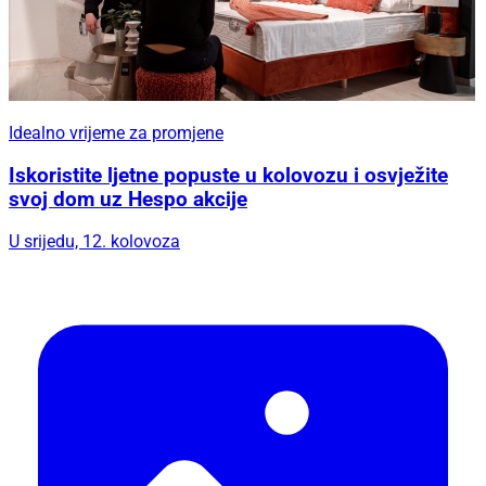
Idealno vrijeme za promjene
Iskoristite ljetne popuste u kolovozu i osvježite
svoj dom uz Hespo akcije
U srijedu, 12. kolovoza