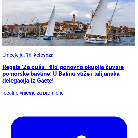
U nedjelju, 16. kolovoza
Regata 'Za dušu i tilo' ponovno okuplja čuvare
pomorske baštine: U Betinu stiže i talijanska
delegacija iz Gaete!
Idealno vrijeme za promjene