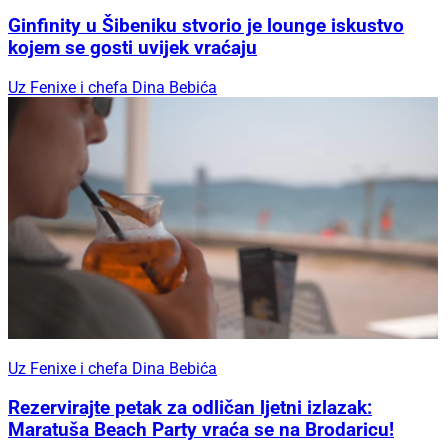
Ginfinity u Šibeniku stvorio je lounge iskustvo
kojem se gosti uvijek vraćaju
Uz Fenixe i chefa Dina Bebića
Uz Fenixe i chefa Dina Bebića
Rezervirajte petak za odličan ljetni izlazak:
Maratuša Beach Party vraća se na Brodaricu!