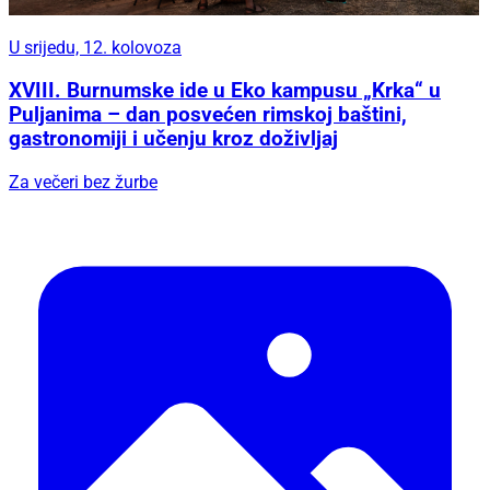
U srijedu, 12. kolovoza
XVIII. Burnumske ide u Eko kampusu „Krka“ u
Puljanima – dan posvećen rimskoj baštini,
gastronomiji i učenju kroz doživljaj
Za večeri bez žurbe