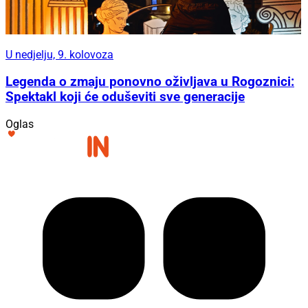
U nedjelju, 9. kolovoza
Legenda o zmaju ponovno oživljava u Rogoznici:
Spektakl koji će oduševiti sve generacije
Oglas