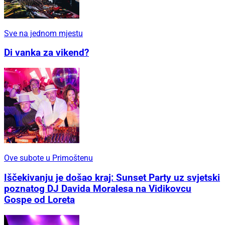
Sve na jednom mjestu
Di vanka za vikend?
Ove subote u Primoštenu
Iščekivanju je došao kraj: Sunset Party uz svjetski
poznatog DJ Davida Moralesa na Vidikovcu
Gospe od Loreta