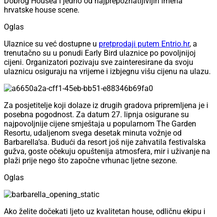
Dobrog Housea i jedno od najprepoznatljivijih imena
hrvatske house scene.
Oglas
Ulaznice su već dostupne u
pretprodaji putem Entrio.hr
, a
trenutačno su u ponudi Early Bird ulaznice po povoljnijoj
cijeni. Organizatori pozivaju sve zainteresirane da svoju
ulaznicu osiguraju na vrijeme i izbjegnu višu cijenu na ulazu.
Za posjetitelje koji dolaze iz drugih gradova pripremljena je i
posebna pogodnost. Za datum 27. lipnja osigurane su
najpovoljnije cijene smještaja u popularnom The Garden
Resortu, udaljenom svega desetak minuta vožnje od
Barbarella’sa. Budući da resort još nije zahvatila festivalska
gužva, goste očekuju opuštenija atmosfera, mir i uživanje na
plaži prije nego što započne vrhunac ljetne sezone.
Oglas
Ako želite dočekati ljeto uz kvalitetan house, odličnu ekipu i