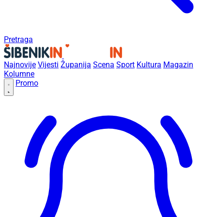
Pretraga
Najnovije
Vijesti
Županija
Scena
Sport
Kultura
Magazin
Kolumne
Promo