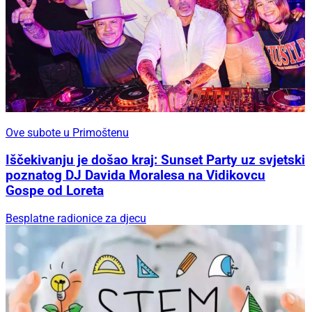
Ove subote u Primoštenu
Iščekivanju je došao kraj: Sunset Party uz svjetski
poznatog DJ Davida Moralesa na Vidikovcu
Gospe od Loreta
Besplatne radionice za djecu