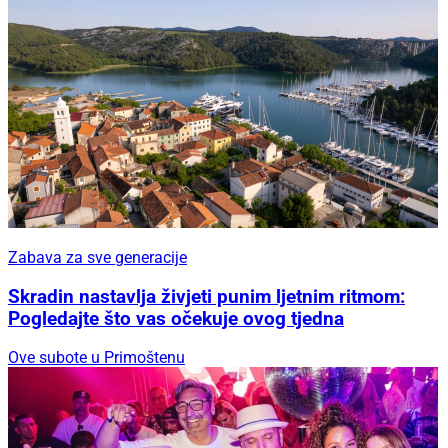
Zabava za sve generacije
Skradin nastavlja živjeti punim ljetnim ritmom:
Pogledajte što vas očekuje ovog tjedna
Ove subote u Primoštenu