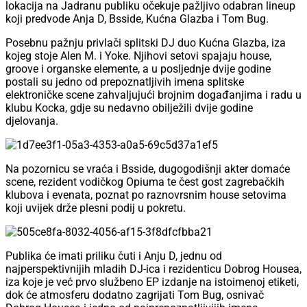
lokacija na Jadranu publiku očekuje pažljivo odabran lineup
koji predvode Anja D, Bsside, Kućna Glazba i Tom Bug.
Posebnu pažnju privlači splitski DJ duo Kućna Glazba, iza
kojeg stoje Alen M. i Yoke. Njihovi setovi spajaju house,
groove i organske elemente, a u posljednje dvije godine
postali su jedno od prepoznatljivih imena splitske
elektroničke scene zahvaljujući brojnim događanjima i radu u
klubu Kocka, gdje su nedavno obilježili dvije godine
djelovanja.
Na pozornicu se vraća i Bsside, dugogodišnji akter domaće
scene, rezident vodičkog Opiuma te čest gost zagrebačkih
klubova i evenata, poznat po raznovrsnim house setovima
koji uvijek drže plesni podij u pokretu.
Publika će imati priliku čuti i Anju D, jednu od
najperspektivnijih mladih DJ-ica i rezidenticu Dobrog Housea,
iza koje je već prvo službeno EP izdanje na istoimenoj etiketi,
dok će atmosferu dodatno zagrijati Tom Bug, osnivač