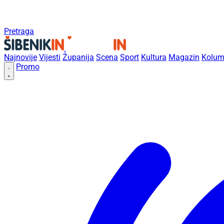
Pretraga
Najnovije
Vijesti
Županija
Scena
Sport
Kultura
Magazin
Kolum
Promo