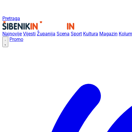
Pretraga
Najnovije
Vijesti
Županija
Scena
Sport
Kultura
Magazin
Kolum
Promo