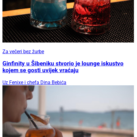
Za večeri bez žurbe
Ginfinity u Šibeniku stvorio je lounge iskustvo
kojem se gosti uvijek vraćaju
Uz Fenixe i chefa Dina Bebića