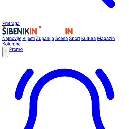
Pretraga
Najnovije
Vijesti
Županija
Scena
Sport
Kultura
Magazin
Kolumne
Promo