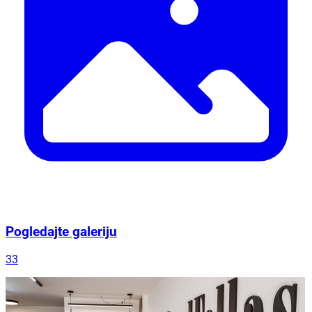
Pogledajte galeriju
33