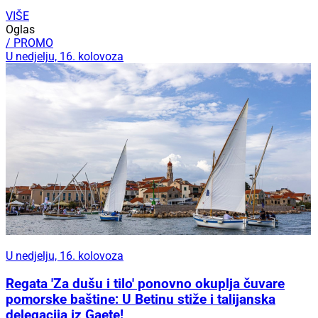
VIŠE
Oglas
/ PROMO
U nedjelju, 16. kolovoza
U nedjelju, 16. kolovoza
Regata 'Za dušu i tilo' ponovno okuplja čuvare
pomorske baštine: U Betinu stiže i talijanska
delegacija iz Gaete!