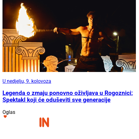
U nedjelju, 9. kolovoza
Legenda o zmaju ponovno oživljava u Rogoznici:
Spektakl koji će oduševiti sve generacije
Oglas