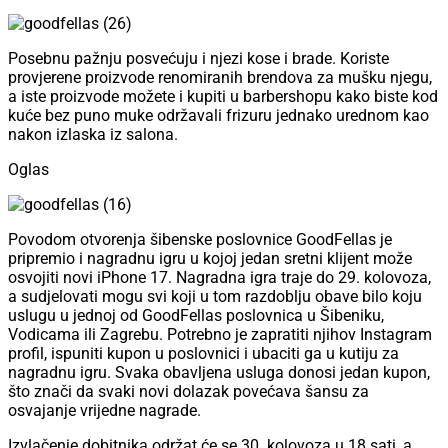
Posebnu pažnju posvećuju i njezi kose i brade. Koriste
provjerene proizvode renomiranih brendova za mušku njegu,
a iste proizvode možete i kupiti u barbershopu kako biste kod
kuće bez puno muke održavali frizuru jednako urednom kao
nakon izlaska iz salona.
Oglas
Povodom otvorenja šibenske poslovnice GoodFellas je
pripremio i nagradnu igru u kojoj jedan sretni klijent može
osvojiti novi iPhone 17. Nagradna igra traje do 29. kolovoza,
a sudjelovati mogu svi koji u tom razdoblju obave bilo koju
uslugu u jednoj od GoodFellas poslovnica u Šibeniku,
Vodicama ili Zagrebu. Potrebno je zapratiti njihov Instagram
profil, ispuniti kupon u poslovnici i ubaciti ga u kutiju za
nagradnu igru. Svaka obavljena usluga donosi jedan kupon,
što znači da svaki novi dolazak povećava šansu za
osvajanje vrijedne nagrade.
Izvlačenje dobitnika održat će se 30. kolovoza u 18 sati, a