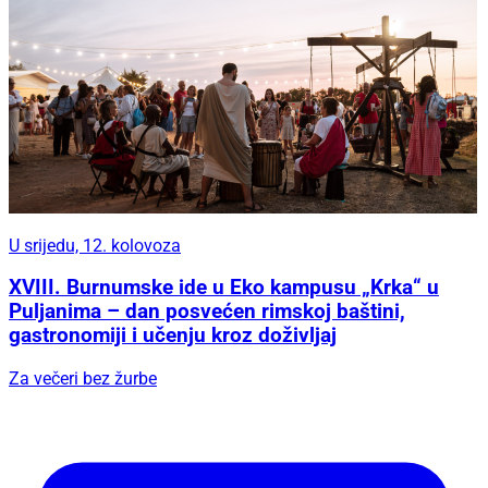
U srijedu, 12. kolovoza
XVIII. Burnumske ide u Eko kampusu „Krka“ u
Puljanima – dan posvećen rimskoj baštini,
gastronomiji i učenju kroz doživljaj
Za večeri bez žurbe