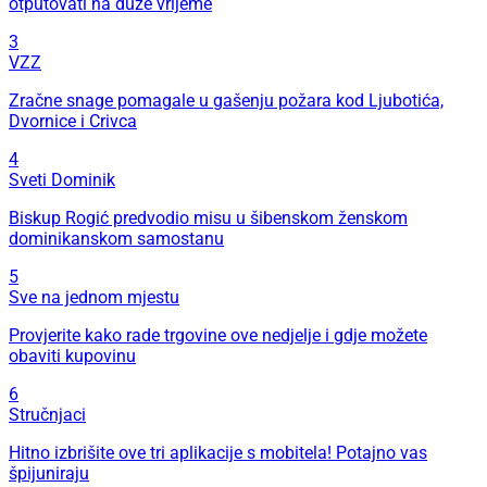
otputovati na duže vrijeme
3
VZZ
Zračne snage pomagale u gašenju požara kod Ljubotića,
Dvornice i Crivca
4
Sveti Dominik
Biskup Rogić predvodio misu u šibenskom ženskom
dominikanskom samostanu
5
Sve na jednom mjestu
Provjerite kako rade trgovine ove nedjelje i gdje možete
obaviti kupovinu
6
Stručnjaci
Hitno izbrišite ove tri aplikacije s mobitela! Potajno vas
špijuniraju