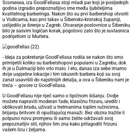
Scorsesea, iza GoodFellasa stoji mladi par koji je posljednjih
godina izgradio prepoznatljivo ime među ljubiteljima
kvalitetnog barberinga. Nakon što su prvi barbershop otvorili
u Vodicama, kao prvi takav u Šibensko-kninskoj županiji,
uslijedilo je širenje u Zagreb. Otvaranje poslovnice u Šibeniku
bilo je sasvim logičan korak, pogotovo zato što je suvlasnica
podrijetlom iz Murtera.
- Ideja za pokretanje GoodFellasa rodila se nakon što smo
primijetili koliko su barbershopovi popularni u Zagrebu, dok
ih je u Dalmaciji bilo vrlo malo. I eto, danas iza sebe imamo
dvije uspješne lokacije i tim iskusnih barbera koji su svoj
zanat usavršili do najsitnijih detalja, a ova u Šibeniku nam je
treća – govore iz GoodFellasa.
U GoodFellasu nije riječ samo o tipičnom šišanju. Ovdje
možete napraviti moderan fade, klasičnu frizuru, urediti i
oblikovati bradu, uživati u tretmanima toplim ručnicima,
brijanju britvom ili opuštajućoj masaži. Bez obzira tražite li
potpuno novu promjenu ili samo želite održavati svoj
prepoznatljiv stil, njihov tim zna kako prilagoditi frizuru
vašem licu i željama.