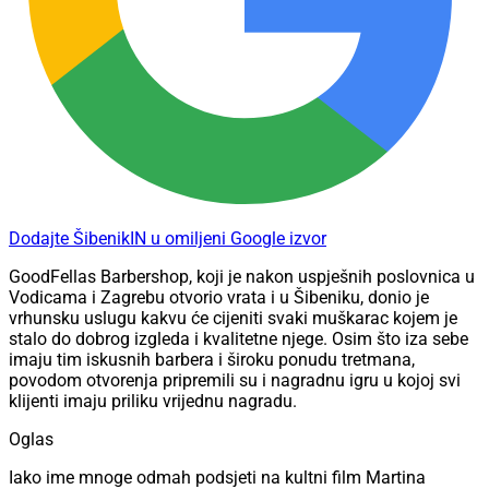
Dodajte ŠibenikIN u omiljeni Google izvor
GoodFellas Barbershop, koji je nakon uspješnih poslovnica u
Vodicama i Zagrebu otvorio vrata i u Šibeniku, donio je
vrhunsku uslugu kakvu će cijeniti svaki muškarac kojem je
stalo do dobrog izgleda i kvalitetne njege. Osim što iza sebe
imaju tim iskusnih barbera i široku ponudu tretmana,
povodom otvorenja pripremili su i nagradnu igru u kojoj svi
klijenti imaju priliku vrijednu nagradu.
Oglas
Iako ime mnoge odmah podsjeti na kultni film Martina