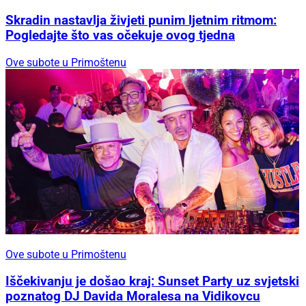
Skradin nastavlja živjeti punim ljetnim ritmom:
Pogledajte što vas očekuje ovog tjedna
Ove subote u Primoštenu
Ove subote u Primoštenu
Iščekivanju je došao kraj: Sunset Party uz svjetski
poznatog DJ Davida Moralesa na Vidikovcu