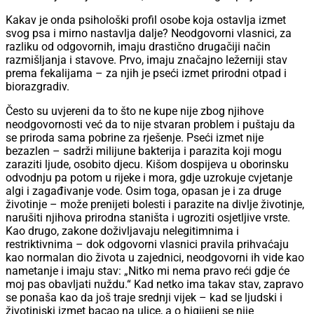
Kakav je onda psihološki profil osobe koja ostavlja izmet
svog psa i mirno nastavlja dalje? Neodgovorni vlasnici, za
razliku od odgovornih, imaju drastično drugačiji način
razmišljanja i stavove. Prvo, imaju značajno ležerniji stav
prema fekalijama – za njih je pseći izmet prirodni otpad i
biorazgradiv.
Često su uvjereni da to što ne kupe nije zbog njihove
neodgovornosti već da to nije stvaran problem i puštaju da
se priroda sama pobrine za rješenje. Pseći izmet nije
bezazlen – sadrži milijune bakterija i parazita koji mogu
zaraziti ljude, osobito djecu. Kišom dospijeva u oborinsku
odvodnju pa potom u rijeke i mora, gdje uzrokuje cvjetanje
algi i zagađivanje vode. Osim toga, opasan je i za druge
životinje – može prenijeti bolesti i parazite na divlje životinje,
narušiti njihova prirodna staništa i ugroziti osjetljive vrste.
Kao drugo, zakone doživljavaju nelegitimnima i
restriktivnima – dok odgovorni vlasnici pravila prihvaćaju
kao normalan dio života u zajednici, neodgovorni ih vide kao
nametanje i imaju stav: „Nitko mi nema pravo reći gdje će
moj pas obavljati nuždu.“ Kad netko ima takav stav, zapravo
se ponaša kao da još traje srednji vijek – kad se ljudski i
životinjski izmet bacao na ulice, a o higijeni se nije