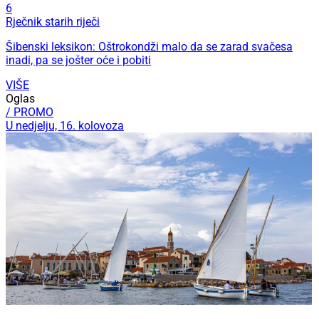
6
Rječnik starih riječi
Šibenski leksikon: Oštrokondži malo da se zarad svačesa
inadi, pa se jošter oće i pobiti
VIŠE
Oglas
/ PROMO
U nedjelju, 16. kolovoza