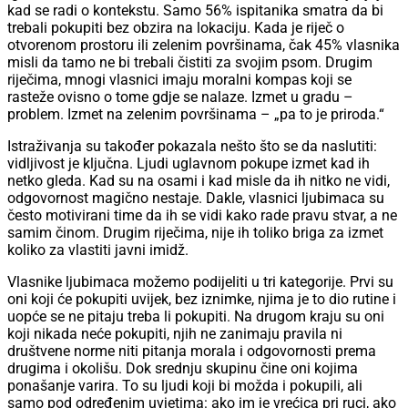
kad se radi o kontekstu. Samo 56% ispitanika smatra da bi
trebali pokupiti bez obzira na lokaciju. Kada je riječ o
otvorenom prostoru ili zelenim površinama, čak 45% vlasnika
misli da tamo ne bi trebali čistiti za svojim psom. Drugim
riječima, mnogi vlasnici imaju moralni kompas koji se
rasteže ovisno o tome gdje se nalaze. Izmet u gradu –
problem. Izmet na zelenim površinama – „pa to je priroda.“
Istraživanja su također pokazala nešto što se da naslutiti:
vidljivost je ključna. Ljudi uglavnom pokupe izmet kad ih
netko gleda. Kad su na osami i kad misle da ih nitko ne vidi,
odgovornost magično nestaje. Dakle, vlasnici ljubimaca su
često motivirani time da ih se vidi kako rade pravu stvar, a ne
samim činom. Drugim riječima, nije ih toliko briga za izmet
koliko za vlastiti javni imidž.
Vlasnike ljubimaca možemo podijeliti u tri kategorije. Prvi su
oni koji će pokupiti uvijek, bez iznimke, njima je to dio rutine i
uopće se ne pitaju treba li pokupiti. Na drugom kraju su oni
koji nikada neće pokupiti, njih ne zanimaju pravila ni
društvene norme niti pitanja morala i odgovornosti prema
drugima i okolišu. Dok srednju skupinu čine oni kojima
ponašanje varira. To su ljudi koji bi možda i pokupili, ali
samo pod određenim uvjetima: ako im je vrećica pri ruci, ako