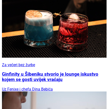
Za večeri bez žurbe
Ginfinity u Šibeniku stvorio je lounge iskustvo
kojem se gosti uvijek vraćaju
Uz Fenixe i chefa Dina Bebića