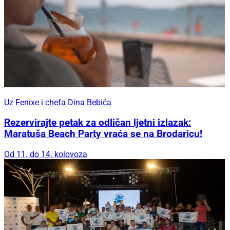
Uz Fenixe i chefa Dina Bebića
Rezervirajte petak za odličan ljetni izlazak:
Maratuša Beach Party vraća se na Brodaricu!
Od 11. do 14. kolovoza