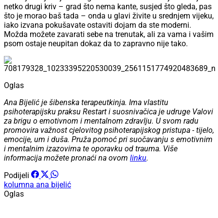
netko drugi kriv – grad što nema kante, susjed što gleda, pas
što je morao baš tada – onda u glavi živite u srednjem vijeku,
iako izvana pokušavate ostaviti dojam da ste moderni.
Možda možete zavarati sebe na trenutak, ali za vama i vašim
psom ostaje neupitan dokaz da to zapravno nije tako.
Oglas
Ana Bijelić je šibenska terapeutkinja. Ima vlastitu
psihoterapijsku praksu Restart i suosnivačica je udruge Valovi
za brigu o emotivnom i mentalnom zdravlju. U svom radu
promovira važnost cjelovitog psihoterapijskog pristupa - tijelo,
emocije, um i duša. Pruža pomoć pri suočavanju s emotivnim
i mentalnim izazovima te oporavku od trauma. Više
informacija možete pronaći na ovom
linku
.
Podijeli
kolumna
ana bijelić
Oglas