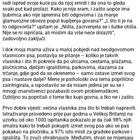
radi ispred svoje kuće pa da njoj smrdi i da ona to gleda
svaki put kad prolazi. Kako je nije sram, i zašto uopće ima
ljubimca ako nije spremna biti odgovorna i za manje
glamurozne obveze poput kupljenja govana?“ „I, što ti je na
to odgovorila?“ upitam je. „Ništa, zacrvenjela se i šutke otišla.
Nije se ni ispričala, ali mislim da više neće dolaziti“,
zadovoljno zaključi.
I dok moja mama uživa u maloj pobjedi nad neodgovornom
vlasnicom psa, postavlja se pitanje – koliko je takvih
vlasnika i što ih pokreće da po ulicama, cestama, plažama,
pločnicima, dječjim igralištima, parkovima, stazama za
trčanje, gdje god da se okrenemo – samo ostave izmet svog
psa i nastave dalje? Mene je psihološki ova tema poprilično
zaintrigirala, a ispostavilo se da nisam jedina jer su se i
mnogi znanstvenici pozabavili ovom problematikom.
Ozbiljno su popričali o tome tko kupi govna, a tko ne i zašto.
Prvo dobre vijesti: većina vlasnika zna što bi trebali napraviti.
Istraživanje provedeno prije par godina u Velikoj Britaniji na
uzorku od oko 1000 ispitanika pokazalo je da čak 98% njih
smatra kako bi trebali pokupiti izmet svog psa ako se pas
pokakao na pločniku, a 97% isto misli za gradske parkove i
igrališta. To zvuči ohrabrujuće. Međutim, stvari se mijenjaju