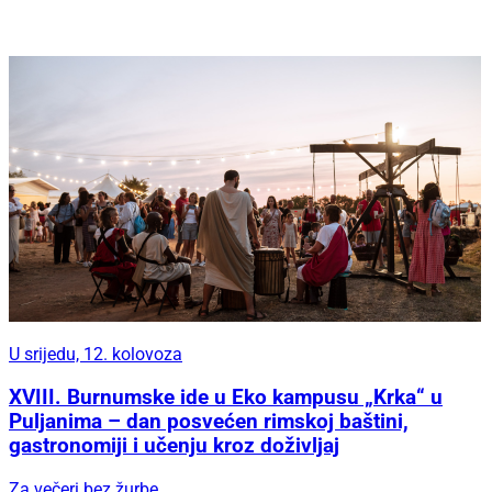
U srijedu, 12. kolovoza
XVIII. Burnumske ide u Eko kampusu „Krka“ u
Puljanima – dan posvećen rimskoj baštini,
gastronomiji i učenju kroz doživljaj
Za večeri bez žurbe