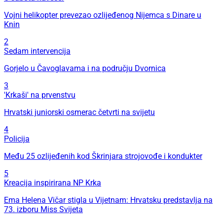
Vojni helikopter prevezao ozlijeđenog Nijemca s Dinare u
Knin
2
Sedam intervencija
Gorjelo u Čavoglavama i na području Dvornica
3
'Krkaši' na prvenstvu
Hrvatski juniorski osmerac četvrti na svijetu
4
Policija
Među 25 ozlijeđenih kod Škrinjara strojovođe i kondukter
5
Kreacija inspirirana NP Krka
Ema Helena Vičar stigla u Vijetnam: Hrvatsku predstavlja na
73. izboru Miss Svijeta