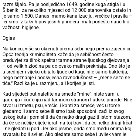
razmišljalo. Pa je posljedično 1649. godine kuga stigla i u
Šibenik i za nekoliko mjeseci od 12 000 stanovnika ostalo ih
je samo 1 500. Danas imamo kanalizaciju, vrećice i pravila –
jer smo iz takvih povijesnih primjera imali ponešto naučiti o
važnosti higijene.
Oglas
Na koncu, više su okrenuti prema sebi nego prema zajednici.
Opća teorija kriminaliteta kaže da je sebičnost često
preduvjet za širok spektar tamne strane ljudskog djelovanja
– od velikih zločina pa do ovako malih prekršaja. Ono što je
u srednjem vijeku ubijalo ljude od kuge nije samo bakterija,
nego neznanje i podsvjesna ravnodušnost – „mene se to ne
tiče.“ Razlika je u razmjeru, ali korijen je isti.
Kad sljedeći put naletite na smeđe “mine“, niste sami u
gađenju i čuđenju nad tamnom stranom ljudske prirode. Nije
stvar u izmetu, psu, vrećici i kanti za smeće, već u tome
gledamo li samo sebe ili smo ipak sposobni izaći iz svog
uskog kuta i pomisliti da će netko drugi gaziti istom stazom,
da će se nečije dijete igrati na toj travi, da će netko drugi trčati
i ne gledati u pod. Jer ako jesmo, onda smo među onima koji
stvaraju bolji svijet. Ako gledate samo sebe i uvijek vam je