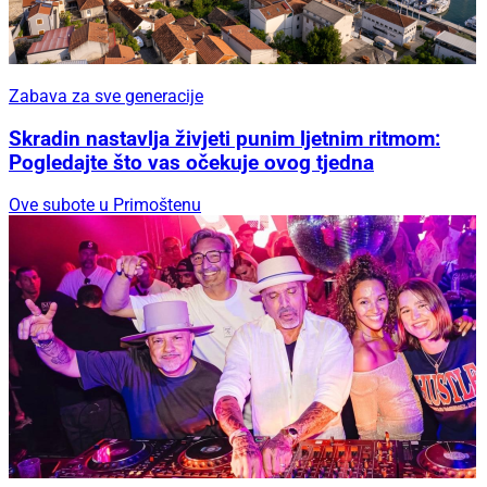
Zabava za sve generacije
Skradin nastavlja živjeti punim ljetnim ritmom:
Pogledajte što vas očekuje ovog tjedna
Ove subote u Primoštenu