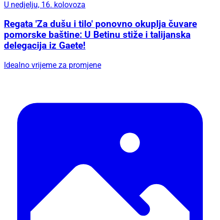
U nedjelju, 16. kolovoza
Regata 'Za dušu i tilo' ponovno okuplja čuvare
pomorske baštine: U Betinu stiže i talijanska
delegacija iz Gaete!
Idealno vrijeme za promjene