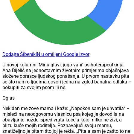
Dodajte ŠibenikIN u omiljeni Google izvor
U novoj kolumni 'Mir u glavi, jugo vani' psihoterapeutkinja
Ana Bijelić na jednostavnim životnim primjerima objašnjava
složene obrasce ljudskog ponašanja. U prvom nastavku pita
se što nam o ljudima govori jedna naizgled banalna odluka –
pokupiti za svojim psom ili ne.
Oglas
Nekidan me zove mama i kaže: „Napokon sam je uhvatila“ –
misleći na neodgovornu vlasnicu psa kojeg je dovodila na
obavljanje nužde ispred vrata kuće u kojoj nitko ne živi, a
blizu kuće mojih roditelja. Poznavajući svoju mamu,
znatiželjno je pitam što joj je rekla. „Pitala sam je zašto to ne