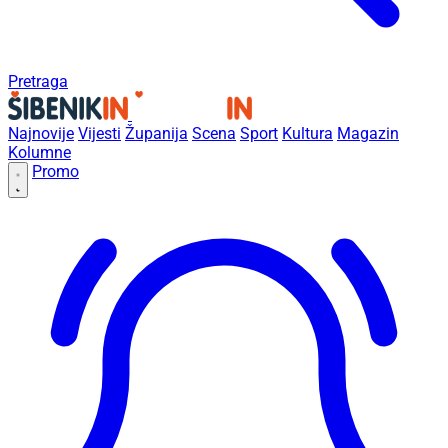
Pretraga
Najnovije
Vijesti
Županija
Scena
Sport
Kultura
Magazin
Kolumne
Promo