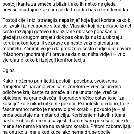
postoji kanta za smeće u blizini, ako ih netko ne gleda
previše osuđujuće, ako im se da to raditi baš u tom trenutku.
Postoji cijeli niz “strategija nepažnje“ koje ljudi koriste kako bi
se izvukli iz neugodne situacije. Vlasnici koji ne pokupe izmet
često razvijaju gotovo ritualizirane obrasce ponašanja:
gledaju u drugom smjeru dok pas obavlja nuždu, ubrzaju
korak nakon toga ili se prave da nešto važno gledaju na
mobitelu. Zanimljivo je i da prolaznici često sudjeluju u ovom
“hladnom ignoriranju“ i prave se da nisu ništa vidjeli – vrlo
vjerojatno kako bi izbjegli konfrontaciju.
Oglas
Kako možemo primijetiti, postoji i posebna, svojevrsna
“umjetnost“ bacanja vrećica s izmetom – vrećice uredno
odložene kraj kante za smeće, ali ne unutar nje; vrećice
obješene na grane drveća ili ograde; vrećice ostavljene “za
kasnije“ koje nikad nitko ne pokupi. Psihološki gledano, to je
fascinantno: netko je napravio prvi korak – pokupio je – ali
onda odustaje na metar od cilja. Korištenjem takvih rituala
nastoje ublažiti grižnju savjesti: barem sam pokušao, nije do
mene što nema kante na svakom koraku. Pritom zaboravljaju
na onu koju imaju kod kuće, ako nema druge opcije.