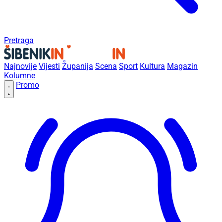
Pretraga
Najnovije
Vijesti
Županija
Scena
Sport
Kultura
Magazin
Kolumne
Promo