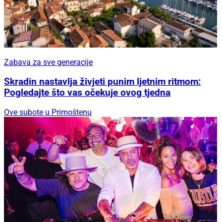
Zabava za sve generacije
Skradin nastavlja živjeti punim ljetnim ritmom:
Pogledajte što vas očekuje ovog tjedna
Ove subote u Primoštenu