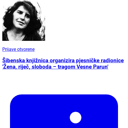
Prijave otvorene
Šibenska knjižnica organizira pjesničke radionice
'Žena, riječ, sloboda – tragom Vesne Parun'