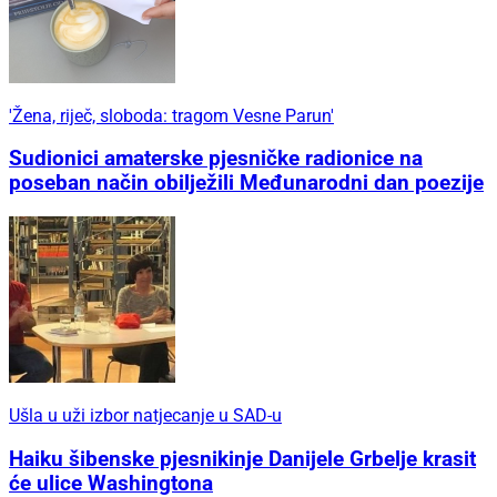
'Žena, riječ, sloboda: tragom Vesne Parun'
Sudionici amaterske pjesničke radionice na
poseban način obilježili Međunarodni dan poezije
Ušla u uži izbor natjecanje u SAD-u
Haiku šibenske pjesnikinje Danijele Grbelje krasit
će ulice Washingtona