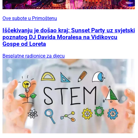
Ove subote u Primoštenu
Iščekivanju je došao kraj: Sunset Party uz svjetski
poznatog DJ Davida Moralesa na Vidikovcu
Gospe od Loreta
Besplatne radionice za djecu