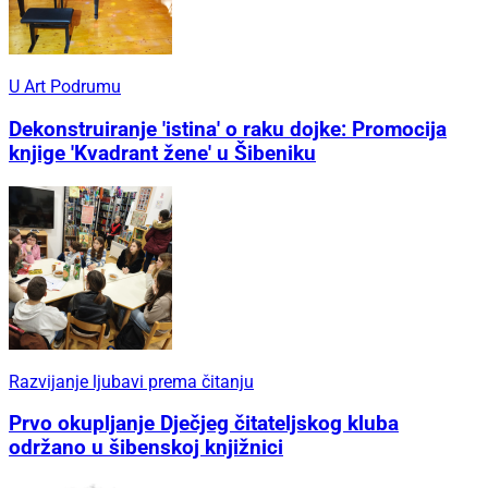
U Art Podrumu
Dekonstruiranje 'istina' o raku dojke: Promocija
knjige 'Kvadrant žene' u Šibeniku
Razvijanje ljubavi prema čitanju
Prvo okupljanje Dječjeg čitateljskog kluba
održano u šibenskoj knjižnici