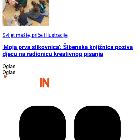
Svijet mašte, priče i ilustracije
'Moja prva slikovnica': Šibenska knjižnica poziva
djecu na radionicu kreativnog pisanja
Oglas
Oglas