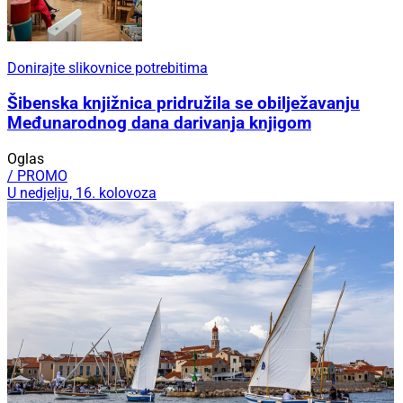
Donirajte slikovnice potrebitima
Šibenska knjižnica pridružila se obilježavanju
Međunarodnog dana darivanja knjigom
Oglas
/ PROMO
U nedjelju, 16. kolovoza