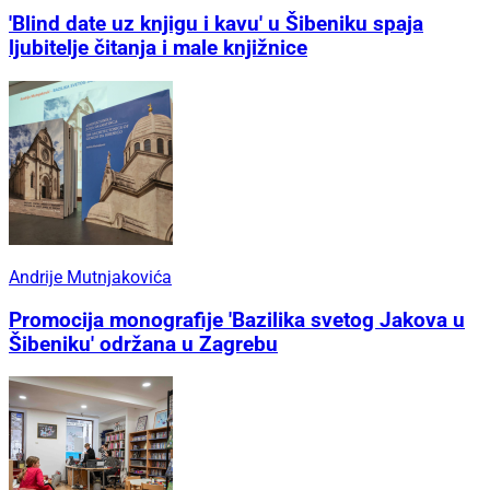
'Blind date uz knjigu i kavu' u Šibeniku spaja
ljubitelje čitanja i male knjižnice
Andrije Mutnjakovića
Promocija monografije 'Bazilika svetog Jakova u
Šibeniku' održana u Zagrebu