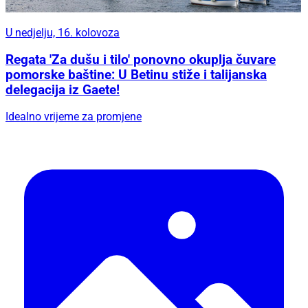
U nedjelju, 16. kolovoza
Regata 'Za dušu i tilo' ponovno okuplja čuvare
pomorske baštine: U Betinu stiže i talijanska
delegacija iz Gaete!
Idealno vrijeme za promjene