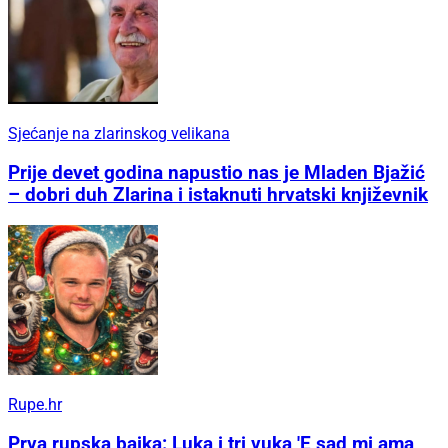
Sjećanje na zlarinskog velikana
Prije devet godina napustio nas je Mladen Bjažić
– dobri duh Zlarina i istaknuti hrvatski književnik
Rupe.hr
Prva rupska bajka: Luka i tri vuka 'E sad mi ama