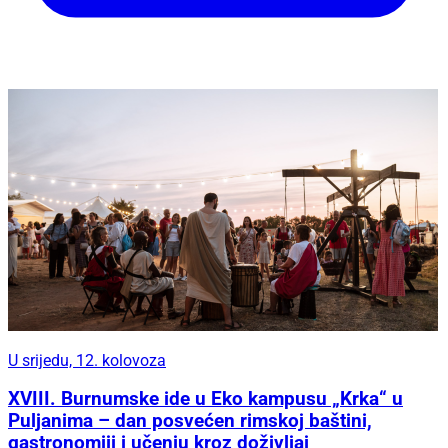
U srijedu, 12. kolovoza
XVIII. Burnumske ide u Eko kampusu „Krka“ u
Puljanima – dan posvećen rimskoj baštini,
gastronomiji i učenju kroz doživljaj