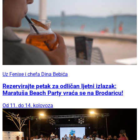
Uz Fenixe i chefa Dina Bebića
Rezervirajte petak za odličan ljetni izlazak:
Maratuša Beach Party vraća se na Brodaricu!
Od 11. do 14. kolovoza