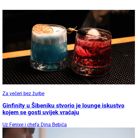
Za večeri bez žurbe
Ginfinity u Šibeniku stvorio je lounge iskustvo
kojem se gosti uvijek vraćaju
Uz Fenixe i chefa Dina Bebića