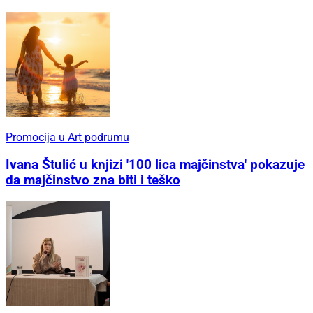
Promocija u Art podrumu
Ivana Štulić u knjizi '100 lica majčinstva' pokazuje
da majčinstvo zna biti i teško