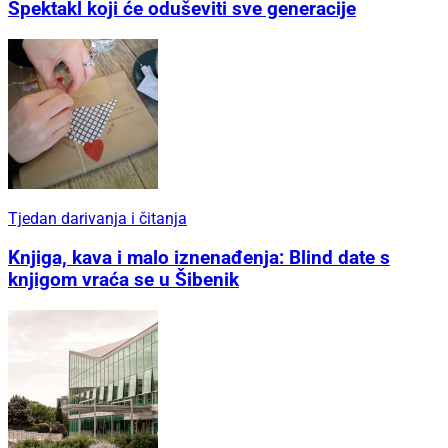
Spektakl koji će oduševiti sve generacije
Tjedan darivanja i čitanja
Knjiga, kava i malo iznenađenja: Blind date s
knjigom vraća se u Šibenik